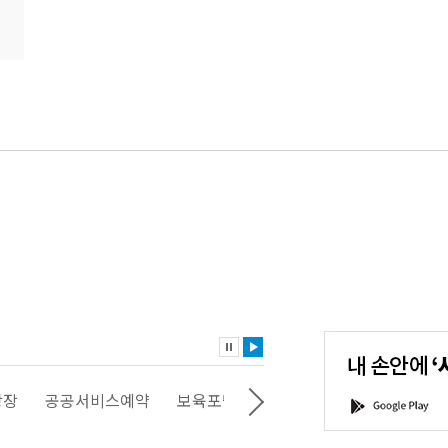
내
손
안
에
'서
광장
공공서비스예약
보육포털
일자리포털
문화포털
G
울'을
o
다
o
운