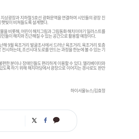
간의 지상광장과 지하철 5호선 광화문역을 연결하여 시민들의 광장 진
어 햇빛이 비쳐들도록 설계했다.
 조형물을 비롯해, 어린이 해치그림과 그림동화 해치이야기 일러스트를
시민들이 해치와 친근해질 수 있는 공간으로 활용할 예정이다.
지난해 9월 육조거리 발굴조사에서 드러난 육조거리. 육조거리 토층
로 전시하는데, 조선시대 도로를 만드는 과정을 한눈에 볼 수 있는 기
불편한 분이나 장애인들도 편리하게 이용할 수 있다. 엘리베이터와
 있도록 하기 위해 해치마당에서 광장으로 이어지는 경사로도 완만
하이서울뉴스/김효정
카
트
페
카
위
이
오
터
스
톡
북