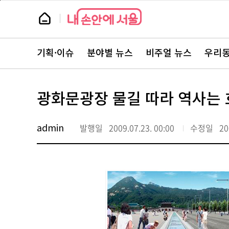
본
페
문
이
뉴
바
지
스
로
상
룸
가
단
뉴
기
으
스
로
기획·이슈
분야별 뉴스
비주얼 뉴스
우리동
주
이
요
동
서
비
스
광화문광장 물길 따라 역사는 
바
로
가
기
admin
발행일
2009.07.23. 00:00
수정일
20