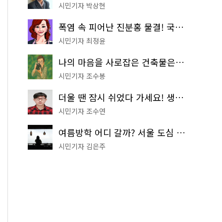
시민기자 박상현
폭염 속 피어난 진분홍 물결! 국립중앙박물관 배롱나무 명소
시민기자 최정윤
나의 마음을 사로잡은 건축물은? '서울시 건축상' 수상작 공개!
시민기자 조수봉
더울 땐 잠시 쉬었다 가세요! 생수 냉장고부터 해피소·무더위쉼터까지
시민기자 조수연
여름방학 어디 갈까? 서울 도심 무료 실내 여행 코스 추천
시민기자 김은주