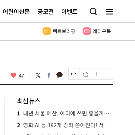
어린이신문
공모전
이벤트
검
메
색
뉴
창
전
열
체
팩트브리핑
레터구독
기
보
기
카
좋
트
페
47
페
인
글
글
카
위
이
아
이
쇄
자
자
오
터
스
요
지
하
크
크
톡
북
U
기
기
기
R
새
크
작
L
창
게
게
최신 뉴스
복
열
변
변
사
림
경
경
하
하
1
내년 서울 예산, 어디에 쓰면 좋을까요? 온라인 투표
기
기
2
영화·AI 등 192개 강좌 쏟아진다! 서울시민대학 선착순 신청