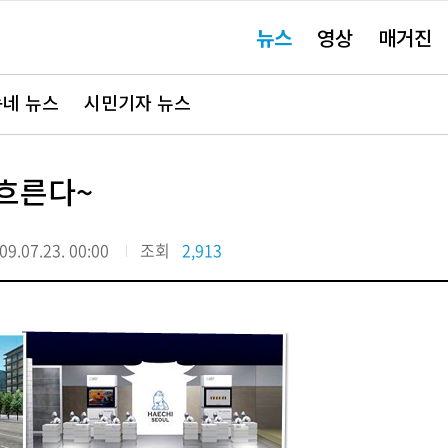
주
뉴스
영상
매거진
요
서
비
스
바
네 뉴스
시민기자 뉴스
로
가
기"
흐른다~
09.07.23. 00:00
조회
2,913