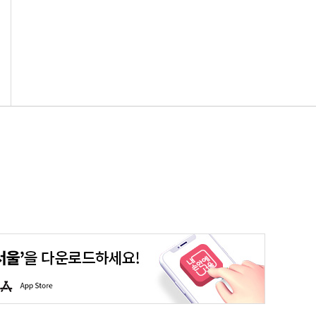
평생학습포털
청년포털
대기환경정보
에코마일리지
A
p
p