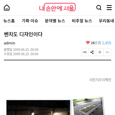
본
페
내
문
이
내
손
검
메
바
지
손
안
색
뉴
로
상
안
주
에
창
전
가
단
에
뉴스홈
기획·이슈
분야별 뉴스
비주얼 뉴스
우리동네
요
서
열
체
기
으
서
서
울
기
보
로
울
비
기
이
-
벤치도 디자인이다
스
동
서
바
울
좋
admin
26
조회
2,459
로
시
아
가
대
발행일
2009.06.25. 00:00
요
기
페
S
글
글
표
수정일
2009.06.25. 00:00
이
N
자
자
소
지
S
크
크
통
U
공
기
기
포
R
유
크
작
털
L
하
게
게
복
시민기자 이혁진
기
변
변
사
경
경
하
하
기
기