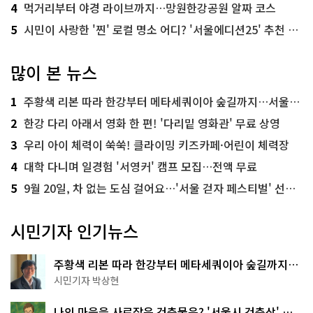
4
먹거리부터 야경 라이브까지…망원한강공원 알짜 코스
5
시민이 사랑한 '찐' 로컬 명소 어디? '서울에디션25' 추천 코스
많이 본 뉴스
1
주황색 리본 따라 한강부터 메타세쿼이아 숲길까지…서울둘레길 15코스
2
한강 다리 아래서 영화 한 편! '다리밑 영화관' 무료 상영
3
우리 아이 체력이 쑥쑥! 클라이밍 키즈카페·어린이 체력장
4
대학 다니며 일경험 '서영커' 캠프 모집…전액 무료
5
9월 20일, 차 없는 도심 걸어요…'서울 걷자 페스티벌' 선착순 5천명
시민기자 인기뉴스
주황색 리본 따라 한강부터 메타세쿼이아 숲길까지…
서울둘레길 15코스
시민기자 박상현
나의 마음을 사로잡은 건축물은? '서울시 건축상' 수