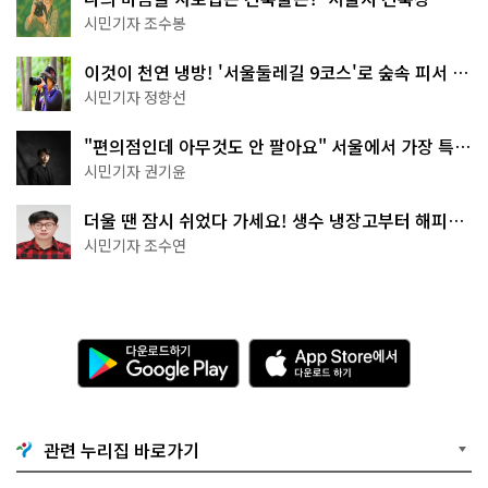
상작 공개!
시민기자 조수봉
이것이 천연 냉방! '서울둘레길 9코스'로 숲속 피서 떠
나볼까
시민기자 정향선
"편의점인데 아무것도 안 팔아요" 서울에서 가장 특별
한 편의점의 정체
시민기자 권기윤
더울 땐 잠시 쉬었다 가세요! 생수 냉장고부터 해피소
·무더위쉼터까지
시민기자 조수연
다
A
운
p
로
p
드
S
하
t
기
o
관련 누리집 바로가기
G
r
o
e