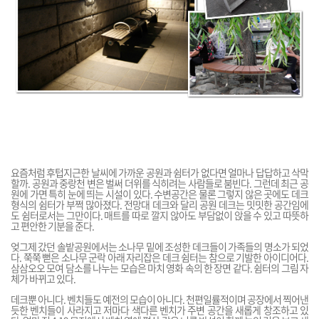
요즘처럼 후텁지근한 날씨에 가까운 공원과 쉼터가 없다면 얼마나 답답하고 삭막
할까. 공원과 중랑천 변은 벌써 더위를 식히려는 사람들로 붐빈다. 그런데 최근 공
원에 가면 특히 눈에 띄는 시설이 있다. 수변공간은 물론 그렇지 않은 곳에도 데크
형식의 쉼터가 부쩍 많아졌다. 전망대 데크와 달리 공원 데크는 밋밋한 공간임에
도 쉼터로서는 그만이다. 매트를 따로 깔지 않아도 부담없이 앉을 수 있고 따뜻하
고 편안한 기분을 준다.
엊그제 갔던 솔밭공원에서는 소나무 밑에 조성한 데크들이 가족들의 명소가 되었
다. 쭉쭉 뻗은 소나무 군락 아래 자리잡은 데크 쉼터는 참으로 기발한 아이디어다.
삼삼오오 모여 담소를 나누는 모습은 마치 영화 속의 한 장면 같다. 쉼터의 그림 자
체가 바뀌고 있다.
데크뿐 아니다. 벤치들도 예전의 모습이 아니다. 천편일률적이며 공장에서 찍어낸
듯한 벤치들이 사라지고 저마다 색다른 벤치가 주변 공간을 새롭게 창조하고 있