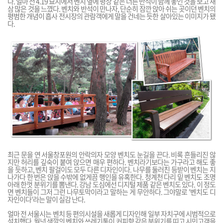
다. 얼마 전 4.19 묘지에서 벤치 옆에 평상 같은 너른 반석이 함께 놓인 것을 보고 새
삼 많은 것을 느꼈다. 벤치와 반석이 만나자, 단순히 잠깐 앉아 쉬는 곳이던 벤치의
평범한 개념이 흡사 전시장의 관람객에게 말을 건네는 듯한 살아있는 이미지가 됐
다.
최근 문을 연 서울창포원의 안락의자 모양 벤치도 눈길을 끈다. 비록 흔들리진 않
지만 허리를 깊숙이 붙여 앉으면 매우 편하다. 벤치라기보다는 가구라고 해도 좋
을 듯하고, 벤치 팔걸이도 모두 다른 디자인이다. 나무를 둘러친 등받이 벤치는 지
나가다 한 번은 앉을 수밖에 없게끔 행인을 유혹한다. 청계천 다리 밑 벤치도 조명
아래 한껏 분위기를 뽐낸다. 강남 도심에선 디지털 제품 같은 벤치도 있다. 이 정도
면 벤치들이 그저 그런 나무토막이라고 말하는 게 무안하다. 그야말로 '벤치도 디
자인이다'라는 말이 실감 난다.
얼마 전 서울시는 벤치 등 편의시설을 새롭게 디자인해 일부 자치구에 시범적으로
설치했다. 월넛 색깔의 벤치와 쓰레기통이 커피향 같은 분위기를 띠고 시민고객을