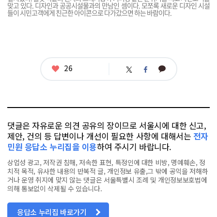
맞고 있다. 디자인과 공공시설물과의 만남인 셈이다. 모쪼록 새로운 디자인 시설
들이 시민고객에게 친근한 아이콘으로 다가갔으면 하는 바람이다.
좋
26
카
트
페
아
카
위
이
요
오
터
스
톡
북
댓글은 자유로운 의견 공유의 장이므로 서울시에 대한 신고,
제안, 건의 등 답변이나 개선이 필요한 사항에 대해서는
전자
민원 응답소 누리집을 이용
하여 주시기 바랍니다.
상업성 광고, 저작권 침해, 저속한 표현, 특정인에 대한 비방, 명예훼손, 정
치적 목적, 유사한 내용의 반복적 글, 개인정보 유출,그 밖에 공익을 저해하
거나 운영 취지에 맞지 않는 댓글은 서울특별시 조례 및 개인정보보호법에
의해 통보없이 삭제될 수 있습니다.
응답소 누리집 바로가기