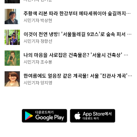
주황색 리본 따라 한강부터 메타세쿼이아 숲길까지…
서울둘레길 15코스
시민기자 박상현
이것이 천연 냉방! '서울둘레길 9코스'로 숲속 피서 떠
나볼까
시민기자 정향선
나의 마음을 사로잡은 건축물은? '서울시 건축상' 수
상작 공개!
시민기자 조수봉
한여름에도 얼음장 같은 계곡물! 서울 '진관사 계곡'이
천국이네~
시민기자 양지영
다
A
운
p
로
p
드
S
하
t
기
o