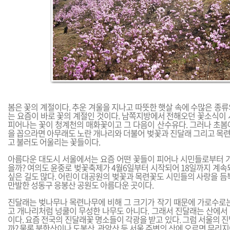
봄은 꽃의 계절이다. 추운 겨울을 지나고 따뜻한 햇살 속에 수많은 종
는 요즘이 바로 꽃의 계절인 것이다. 남쪽지방에서 전해오던 꽃소식이 
피어나는 꽃이 청계천의 매화꽃이고 그 다음이 산수유다. 그러나 초봄
을 꼽으라면 아무래도 노란 개나리와 더불어 벚꽃과 진달래 그리고 목련
고 불러도 어울리는 꽃들이다.
아름다운 대도시 서울에서는 요즘 어떤 꽃들이 피어나 시민들로부터 가
을까? 여의도 윤중로 벚꽃축제가 4월6일부터 시작되어 18일까지 계속
싶은 길도 많다. 어린이 대공원의 벚꽃과 목련꽃도 시민들의 사랑을 듬
만발한 성동구 응봉산 공원도 아름다운 곳이다.
진달래는 벚나무나 목련나무에 비해 그 크기가 작기 때문에 가로수로는
고 개나리처럼 넝쿨이 무성한 나무도 아니다. 그래서 진달래는 산에서
이다. 요즘 전국의 진달래꽃 명소들이 각광을 받고 있다. 그럼 서울의 
까? 물론 북한산이나 도봉산, 관악산 등 서울 주변의 산에 오르면 무리