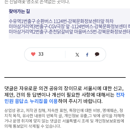
는 진달래꽃 명소로 손색없는 곳이다.
찾아가는 길
수유역1번출구 순환버스 1124번-강북문화정보센터앞 하차
미아삼거리역3번출구-CGV극장 앞 -1124번버스-강북문화정보센터 
미아삼거리역2번출구-춘천닭갈비앞 마을버스5번-강북문화정보센
좋
33
카
트
페
아
카
위
이
요
오
터
스
톡
북
댓글은 자유로운 의견 공유의 장이므로 서울시에 대한 신고,
제안, 건의 등 답변이나 개선이 필요한 사항에 대해서는
전자
민원 응답소 누리집을 이용
하여 주시기 바랍니다.
상업성 광고, 저작권 침해, 저속한 표현, 특정인에 대한 비방, 명예훼손, 정
치적 목적, 유사한 내용의 반복적 글, 개인정보 유출,그 밖에 공익을 저해하
거나 운영 취지에 맞지 않는 댓글은 서울특별시 조례 및 개인정보보호법에
의해 통보없이 삭제될 수 있습니다.