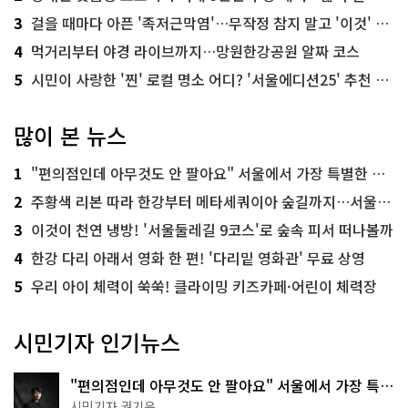
3
걸을 때마다 아픈 '족저근막염'…무작정 참지 말고 '이것' 해보세요!
4
먹거리부터 야경 라이브까지…망원한강공원 알짜 코스
5
시민이 사랑한 '찐' 로컬 명소 어디? '서울에디션25' 추천 코스
많이 본 뉴스
1
"편의점인데 아무것도 안 팔아요" 서울에서 가장 특별한 편의점의 정체
2
주황색 리본 따라 한강부터 메타세쿼이아 숲길까지…서울둘레길 15코스
3
이것이 천연 냉방! '서울둘레길 9코스'로 숲속 피서 떠나볼까
4
한강 다리 아래서 영화 한 편! '다리밑 영화관' 무료 상영
5
우리 아이 체력이 쑥쑥! 클라이밍 키즈카페·어린이 체력장
시민기자 인기뉴스
"편의점인데 아무것도 안 팔아요" 서울에서 가장 특별
한 편의점의 정체
시민기자 권기윤