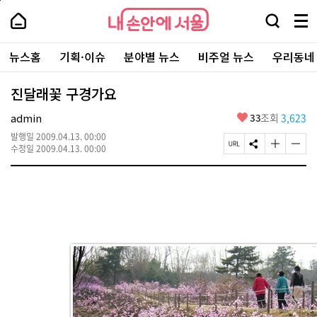
본
페
내
문
이
내
손
검
메
바
지
손
안
색
뉴
로
상
안
주
에
창
전
가
단
에
뉴스홈
기획·이슈
분야별 뉴스
비주얼 뉴스
우리동네
요
서
열
체
기
으
서
서
울
기
보
로
울
비
기
이
-
진달래꽃 구경가요
스
동
서
바
울
좋
admin
33
조회
3,623
로
시
아
가
대
발행일
2009.04.13. 00:00
요
기
페
S
글
글
표
수정일
2009.04.13. 00:00
이
N
자
자
소
지
S
크
크
통
U
공
기
기
포
R
유
크
작
털
L
하
게
게
복
기
변
변
사
경
경
하
하
기
기