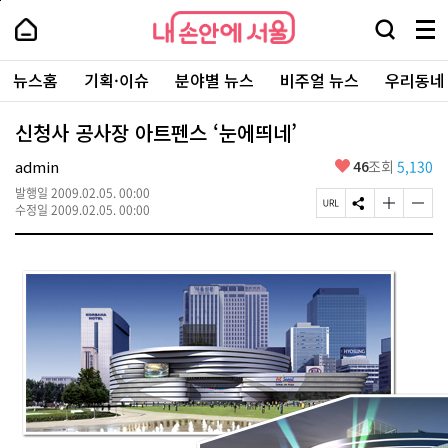
본
페
내
문
이
내
손
검
메
바
지
손
안
색
뉴
로
상
안
주
에
창
전
가
단
에
뉴스홈
기획·이슈
분야별 뉴스
비주얼 뉴스
우리동네
요
서
열
체
기
으
서
서
울
기
보
로
울
비
기
이
-
신청사 공사장 아트펜스 ‘눈에띄네’
스
동
서
바
울
좋
admin
46
조회
5,130
로
시
아
가
대
발행일
2009.02.05. 00:00
요
기
페
S
글
글
표
수정일
2009.02.05. 00:00
이
N
자
자
소
지
S
크
크
통
U
공
기
기
포
R
유
크
작
털
L
하
게
게
복
기
변
변
사
경
경
하
하
기
기