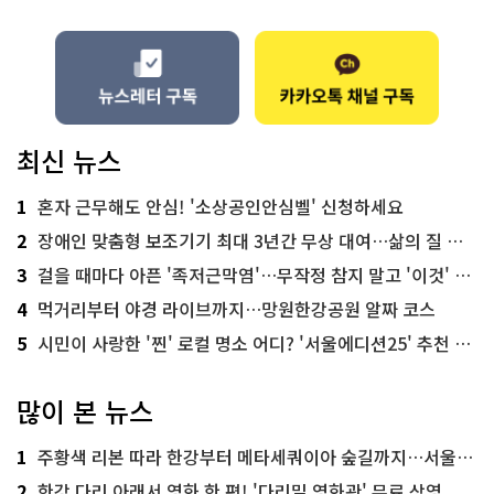
최신 뉴스
1
혼자 근무해도 안심! '소상공인안심벨' 신청하세요
2
장애인 맞춤형 보조기기 최대 3년간 무상 대여…삶의 질 높인다
3
걸을 때마다 아픈 '족저근막염'…무작정 참지 말고 '이것' 해보세요!
4
먹거리부터 야경 라이브까지…망원한강공원 알짜 코스
5
시민이 사랑한 '찐' 로컬 명소 어디? '서울에디션25' 추천 코스
많이 본 뉴스
1
주황색 리본 따라 한강부터 메타세쿼이아 숲길까지…서울둘레길 15코스
2
한강 다리 아래서 영화 한 편! '다리밑 영화관' 무료 상영