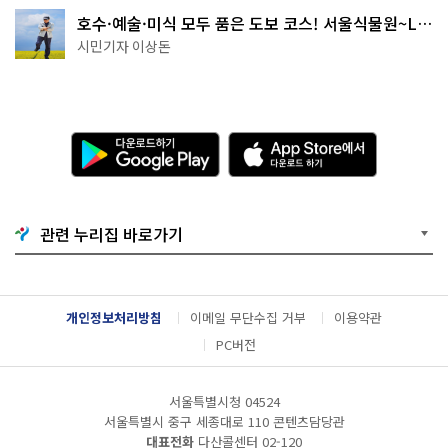
호수·예술·미식 모두 품은 도보 코스! 서울식물원~LG
아트센터~마곡테라스거리
시민기자 이상돈
다
A
운
p
로
p
드
S
하
t
기
o
관련 누리집 바로가기
G
r
o
e
o
에
g
서
l
다
개인정보처리방침
이메일 무단수집 거부
이용약관
e
운
P
로
PC버전
l
드
a
하
y
기
서울특별시청 04524
서울특별시 중구 세종대로 110 콘텐츠담당관
대표전화
다산콜센터
02-120