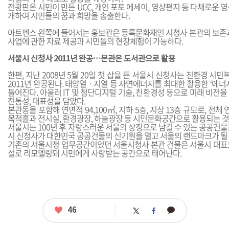
전광판은 시민이 만든 UCC, 개인 포토 에세이, 영상편지 등 다채로운 
개하여 시민들의 꿈과 희망을 송출한다.
아트펜스 왼쪽에 들어서는 홍보관은 등록문화재인 시청사 본관의 보존과
사업에 관한 자료 제공과 시민들의 현장체험이 가능하다.
서울시 신청사 2011년 완공…본관은 도서관으로 활용
한편, 지난 2008년 5월 20일 첫 삽을 뜬 서울시 신청사는 친환경 
2011년 완공된다. 태양열ㆍ지열 등 자연에너지를 최대한 활용한 ‘에너
들어진다. 아울러 IT 및 첨단디지털 기술, 친환경성 등으로 미래 비전
전통성, 대표성을 담았다.
본관동을 포함해 연면적 94,100㎡, 지하 5층, 지상 13층 규모로, 전체 
목적홀과 전시실, 환경광장, 하늘광장 등 시민문화공간으로 활용되는 것
서울시는 100년 후 자랑스러운 서울의 상징으로 남길 수 있는 공공건
시 신청사가 대한민국 공공건물의 신기원을 열고 서울의 랜드마크가 될 
기존의 서울시청 업무공간이었던 서울시청사 본관 건물은 서울시 대표
설로 리모델링돼 시민에게 사랑받는 공간으로 태어난다.
좋
46
카
트
페
아
카
위
이
요
오
터
스