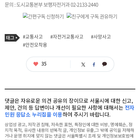
문의 : 도시교통본부 보행자전거과 02-2133-2440
기
태
#교통사고
#자전거교통사고
#사망사고
사
그
관
#안전모착용
련
태
그
좋
35
카
트
페
아
카
위
이
요
오
터
스
톡
북
댓글은 자유로운 의견 공유의 장이므로 서울시에 대한 신고,
제안, 건의 등 답변이나 개선이 필요한 사항에 대해서는
전자
민원 응답소 누리집을 이용
하여 주시기 바랍니다.
상업성 광고, 저작권 침해, 저속한 표현, 특정인에 대한 비방, 명예훼손, 정
치적 목적, 유사한 내용의 반복적 글, 개인정보 유출,그 밖에 공익을 저해하
거나 운영 취지에 맞지 않는 댓글은 서울특별시 조례 및 개인정보보호법에