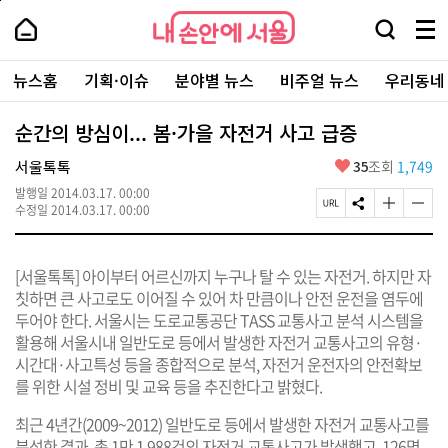
본
페
내
문
이
내
손
검
메
바
지
손
안
색
뉴
로
상
안
주
에
창
전
가
단
에
뉴스홈
기획·이슈
분야별 뉴스
비주얼 뉴스
우리동네
요
서
열
체
기
으
서
서
울
기
보
로
울
비
기
이
-
순간의 방심이... 봄·가을 자전거 사고 급증
스
동
서
바
울
좋
서울톡톡
35
조회
1,749
로
시
아
가
대
발행일
2014.03.17. 00:00
요
기
페
S
글
글
표
수정일
2014.03.17. 00:00
이
N
자
자
소
지
S
크
크
통
U
공
기
기
포
[서울톡톡] 아이부터 어르신까지 누구나 탈 수 있는 자전거. 하지만 자
R
유
크
작
털
L
하
게
게
칫하면 큰 사고로도 이어질 수 있어 차 만큼이나 안전 운전을 염두에
복
기
변
변
두어야 한다. 서울시는 도로교통공단 TASS 교통사고 분석 시스템을
사
경
경
활용해 서울시내 일반도로 등에서 발생한 자전거 교통사고의 유형·
하
하
기
기
시간대·사고특성 등을 종합적으로 분석, 자전거 운전자의 안전확보
를 위한 시설 정비 및 교육 등을 추진한다고 밝혔다.
최근 4년간(2009~2012) 일반도로 등에서 발생한 자전거 교통사고를
분석한 결과, 총 1만 1,988건의 자전거 교통사고가 발생했고, 126명