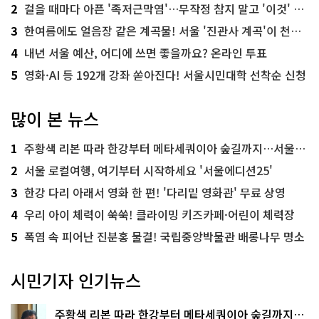
2
걸을 때마다 아픈 '족저근막염'…무작정 참지 말고 '이것' 해보세요!
3
한여름에도 얼음장 같은 계곡물! 서울 '진관사 계곡'이 천국이네~
4
내년 서울 예산, 어디에 쓰면 좋을까요? 온라인 투표
5
영화·AI 등 192개 강좌 쏟아진다! 서울시민대학 선착순 신청
많이 본 뉴스
1
주황색 리본 따라 한강부터 메타세쿼이아 숲길까지…서울둘레길 15코스
2
서울 로컬여행, 여기부터 시작하세요 '서울에디션25'
3
한강 다리 아래서 영화 한 편! '다리밑 영화관' 무료 상영
4
우리 아이 체력이 쑥쑥! 클라이밍 키즈카페·어린이 체력장
5
폭염 속 피어난 진분홍 물결! 국립중앙박물관 배롱나무 명소
시민기자 인기뉴스
주황색 리본 따라 한강부터 메타세쿼이아 숲길까지…