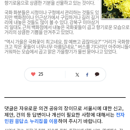
향기로움으로 상큼한 기분을 선물하고 있는 것이다.
국화 화분들은 시청이나 구청에서 관리하는 것들도 있
지만 백화점이나 인근상가에서 구입하거나 길러 길거
리에 내놓은 것들도 많이 볼 수 있다. 강북구 미아삼거
리 일대도 근처 백화점에서 내놓은 국화꽃들이 곱고 향기로운 모습으로
거리의 상큼한 기쁨을 안겨주고 있었다.
“역시 가을은 국화꽃이 최고네요. 참 예쁘고 곱잖아요?” “거리가 국화
크고 작은 꽃들이 너무너무 아름답네요.” 버스를 기다리던 아주머니들
거워하는 모습에서 곱고 맑은 가을향기가 물씬 묻어나고 있었다.
좋
25
카
트
페
아
카
위
이
요
오
터
스
톡
북
댓글은 자유로운 의견 공유의 장이므로 서울시에 대한 신고,
제안, 건의 등 답변이나 개선이 필요한 사항에 대해서는
전자
민원 응답소 누리집을 이용
하여 주시기 바랍니다.