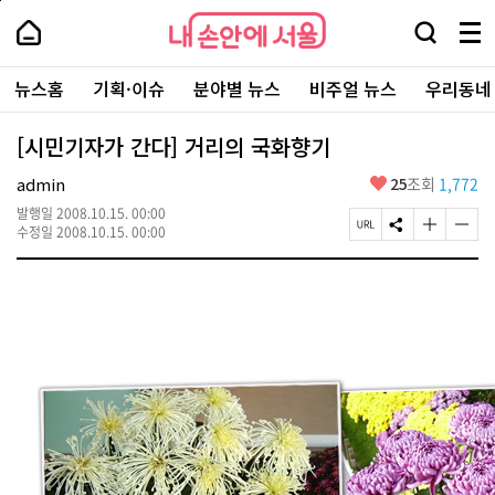
본
페
내
문
이
내
손
검
메
바
지
손
안
색
뉴
로
상
안
주
에
창
전
가
단
에
뉴스홈
기획·이슈
분야별 뉴스
비주얼 뉴스
우리동네
요
서
열
체
기
으
서
서
울
기
보
로
울
비
기
이
-
[시민기자가 간다] 거리의 국화향기
스
동
서
바
울
좋
admin
25
조회
1,772
로
시
아
가
대
발행일
2008.10.15. 00:00
요
기
페
S
글
글
표
수정일
2008.10.15. 00:00
이
N
자
자
소
지
S
크
크
통
U
공
기
기
포
R
유
크
작
털
L
하
게
게
복
기
변
변
사
경
경
하
하
기
기