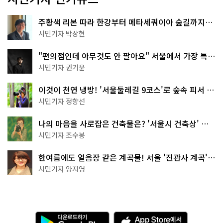
주황색 리본 따라 한강부터 메타세쿼이아 숲길까지…
서울둘레길 15코스
시민기자 박상현
"편의점인데 아무것도 안 팔아요" 서울에서 가장 특별
한 편의점의 정체
시민기자 권기윤
이것이 천연 냉방! '서울둘레길 9코스'로 숲속 피서 떠
나볼까
시민기자 정향선
나의 마음을 사로잡은 건축물은? '서울시 건축상' 수
상작 공개!
시민기자 조수봉
한여름에도 얼음장 같은 계곡물! 서울 '진관사 계곡'이
천국이네~
시민기자 양지영
다
A