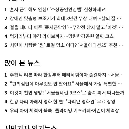
1
혼자 근무해도 안심! '소상공인안심벨' 신청하세요
2
장애인 맞춤형 보조기기 최대 3년간 무상 대여…삶의 질 높인다
3
걸을 때마다 아픈 '족저근막염'…무작정 참지 말고 '이것' 해보세요!
4
먹거리부터 야경 라이브까지…망원한강공원 알짜 코스
5
시민이 사랑한 '찐' 로컬 명소 어디? '서울에디션25' 추천 코스
많이 본 뉴스
1
주황색 리본 따라 한강부터 메타세쿼이아 숲길까지…서울둘레길 15코스
2
"편의점인데 아무것도 안 팔아요" 서울에서 가장 특별한 편의점의 정체
3
이것이 천연 냉방! '서울둘레길 9코스'로 숲속 피서 떠나볼까
4
한강 다리 아래서 영화 한 편! '다리밑 영화관' 무료 상영
5
우리 아이 체력이 쑥쑥! 클라이밍 키즈카페·어린이 체력장
시민기자 인기뉴스