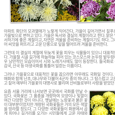
아파트 화단의 모과열매가 노랗게 익어간다, 가을이 깊어가면서 짙푸
가을빛으로 변하고 있다. 가을은 독서와 결실의 계절이라고 한다. 맑은
서하기에 좋은 계절이고, 자연은 겨울을 준비하는 계절이기도 하다. 그
어 씨앗을 퍼뜨리고 고운 단풍으로 잎을 떨어뜨려 겨울을 준비한다.
그런데 이 결실의 계절에 뒤늦게 꽃을 피우는 식물들이 있으니 대표적
다. 가을철 시골 길가에 하늘하늘 피어 있는 코스모스와 논두렁 밭두렁
우 낭만적인 모습이어서 시와 노래가사에도 많이 등장한다. 들국화로
감국, 산국 등 야생국화를 통틀어 일컫는 이름이다.
그러나 가을꽃으로 대표적인 꽃을 꼽으라면 아무래도 국화일 것이다.
매화와 함께 난초, 대나무와 더불어 4군자 중의 하나다. 그 탐스럽고 고
고 짙어 예부터 가을꽃의 대명사로 불리며 선비들로부터 사랑을 받았던 
요즘 서울 거리에 나서보면 곳곳에서 국화를 만날 수
있다. 국화꽃은 그 품종을 개량하여 모양이나 빛깔이
여간 다양한 것이 아니다. 옛날에는 노랑꽃과 붉은 꽃
이 대부분이었지만 개량된 국화꽃들은 거의 모든 색깔
을 망라할 정도다. 그 다양한 국화꽃들이 화분에서 곱
게 피어나 길거리를 오가는 시민들에게 고운 자태와