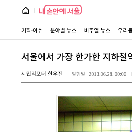
본
페
문
이
뉴
바
지
스
로
상
룸
가
단
뉴
기
으
스
로
기획·이슈
분야별 뉴스
비주얼 뉴스
우리동
주
이
요
동
서
비
스
서울에서 가장 한가한 지하철
바
로
가
기
시민리포터 한우진
발행일
2013.06.28. 00:00