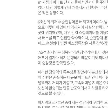
m 지점에 아파트 단지가 들어서면서 이들 주민들의
켰다. 다만 이렇게 먼저 개통시키긴 했지만 주
은 적은 상황이다.
6호선의 최저 수송인원역은 버티고개역이다. 남
으로 이루어져 있어서 역세권이 사실상 반쪽짜리
곳에 위치해있어, 매우 긴 에스컬레이터를 이용
서 버스를 타고 인접한 약수역이나, 순천향대 병
이고, 순천향대 병원 버스정류장은 서울 강북-강
7호선 최저역은 최북단 역인 장암역인데, 이것은
애초에 열차가 적게 운행되기 때문이기도 하다.
제 승강장은 한쪽만 있다.
이러한 장암역의 특수성을 감안하여 본선상에서 
역 주변은 손꼽히는 대규모 아파트촌인데 이러한
널역까지 거리가 가깝고, 고속터미널 지역은 주
노선이 환승되는 만큼 반포역에서 지하철을 타
것으로 볼 수 있다.
마지막으로 8호선 중에서는 성남시에 위치한 모
래시장인 모란시장이 위치해있는 등 역세권은 나