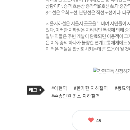
상황이다. 승객 흐름상 종착역(8호선)보다 중간역
8호선은 우회노선, 분당선은 직선노선이다. 더구
서울지하철은 서울시 곳곳을 누비며 시민들이 
있다. 이러한 지하철은 지리적인 특성에 의해 승객
일부 역들은 주변 개발이 완료되면 이용객이 크
은 이유 중의 하나가 불량한 연계교통체계에도 있
이 적은 역들을 활성화시키는데 큰 도움이 될 것
기
태
#아현역
#한가한 지하철역
#동묘
사
그
관
#수송인원 최소 지하철역
련
태
그
좋
49
아
요