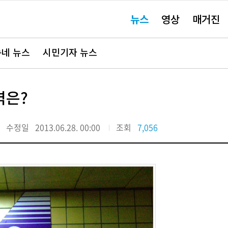
주
뉴스
영상
매거진
요
서
비
스
바
네 뉴스
시민기자 뉴스
로
가
기"
역은?
수정일
2013.06.28. 00:00
조회
7,056