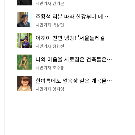
시민기자 권기윤
주황색 리본 따라 한강부터 메타세쿼이아 숲길까지…서울둘레길 15코스
시민기자 박상현
이것이 천연 냉방! '서울둘레길 9코스'로 숲속 피서 떠나볼까
시민기자 정향선
나의 마음을 사로잡은 건축물은? '서울시 건축상' 수상작 공개!
시민기자 조수봉
한여름에도 얼음장 같은 계곡물! 서울 '진관사 계곡'이 천국이네~
시민기자 양지영