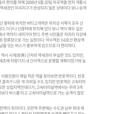
 편의를 위해 2008년 6월 20일 마곡역을 먼저 개통시
된 역세권인 마곡지구가 완성되지 않은 상태이다 보니 승객
산 중턱에 위치한 버티고개역은 위치상 서쪽이 모두 산
다. 더구나 산중턱에 위치해 있다 보니 역이 매우 깊은
해서 역까지 내려가야 한다. 주변 시민들은 차라리 지상에
원 정류장으로 가는 실정이다. 약수역은 3-6호선 환승역
남을 잇는 버스가 풍부하게 있으므로 더 편리하다.
 역시 시계(市界) 근처라 역세권이 부실한 것도 있지만,
 애초에 차량기지 내 간이역으로 운행할 계획이었기에 실
이용인원이 제일 적은 역을 찾아보면 반포역이다. 반포
 결과가 나온 게 의외일 수도 있지만 반포역은 고속터미
요한 상업지역인데다가, 고속터미널역에서는 무려 3개
기보다 버스를 타고 고속터미널역으로 가는 승객이 많은
란역이 최저이다. 모란역 주변에는 수도권 남부 최대 재
쁘지 않으나, 분당선 모란역에게 승객을 빼앗기고 있는