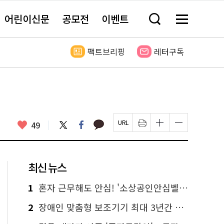
어린이신문
공모전
이벤트
검
메
색
뉴
창
전
열
체
팩트브리핑
레터구독
기
보
기
카
좋
트
페
49
페
인
글
글
카
위
이
아
이
쇄
자
자
오
터
스
요
지
하
크
크
톡
북
U
기
기
기
R
새
크
작
L
창
게
게
최신 뉴스
복
열
변
변
사
림
경
경
하
하
1
혼자 근무해도 안심! '소상공인안심벨' 신청하세요
기
기
2
장애인 맞춤형 보조기기 최대 3년간 무상 대여…삶의 질 높인다