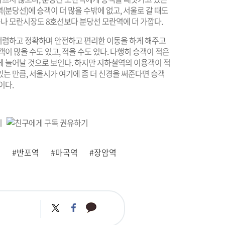
(분당선)에 승객이 더 많을 수밖에 없고, 서울로 갈 때도
나 모란시장도 8호선보다 분당선 모란역에 더 가깝다.
저렴하고 정확하며 안전하고 편리한 이동을 하게 해주고
이 많을 수도 있고, 적을 수도 있다. 다행히 승객이 적은
게 늘어날 것으로 보인다. 하지만 지하철역의 이용객이 적
는 만큼, 서울시가 여기에 좀 더 신경을 써준다면 승객
이다.
역
#반포역
#마곡역
#장암역
카
트
페
카
위
이
오
터
스