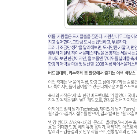
여름, 사람들은 도시탈출을 꿈꾼다. 시원한 나무 그늘 아
치고 싶어한다. 그만큼 도시는 답답하고, 무료하다.
그러나 조금만 생각을 달리해보면, 도시만큼 가깝고, 편안
해부터 계절별 하이서울페스티벌을 운영하는 서울시는 20
로 바라보던 한강이지만, 올 여름엔 무더위를 날려줄 축
한강의 매력을 마음껏 발산할 ‘2008 여름 하이서울페스티
버드맨대회, 카누축제 등 한강에서 즐기는 이색 바캉스
이번 축제는 ‘서울의 여름, 한강 그 섬에 가다’라는 슬로건
다. 특히 시민들이 참여할 수 있는 다채로운 여름 스포츠
축제의 시작은 ‘제1회 한강 버드맨 대회’가 맡았다. 국
하여 참여하는 멀리 날기 게임으로, 한강을 건너 착지하
이외에도 멀리 날기(Technical), 재미있게 날기(Fu
월 4일~25일까지 접수를 받으며, 결과 발표는 7월 28일 
‘한강 환타지쇼’(8/9~12)와 ‘몬스터 발레’(8/9~12
쇼’는 거대한 인형, 해외 유명 음악가, 국제적인 아크로
발레리노 김용걸의 첫 안무 작품으로, 전통 발레의 진수와