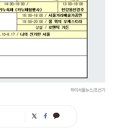
하이서울뉴스/조선기
카
트
페
카
위
이
오
터
스
톡
북