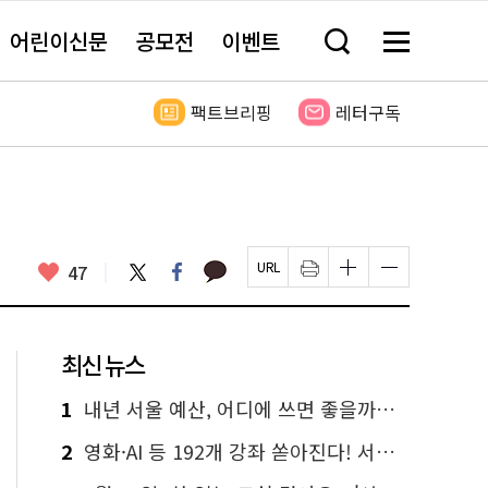
어린이신문
공모전
이벤트
검
메
색
뉴
창
전
열
체
팩트브리핑
레터구독
기
보
기
카
좋
트
페
47
페
인
글
글
카
위
이
아
이
쇄
자
자
오
터
스
요
지
하
크
크
톡
북
U
기
기
기
R
새
크
작
L
창
게
게
최신 뉴스
복
열
변
변
사
림
경
경
하
하
1
내년 서울 예산, 어디에 쓰면 좋을까요? 온라인 투표
기
기
2
영화·AI 등 192개 강좌 쏟아진다! 서울시민대학 선착순 신청