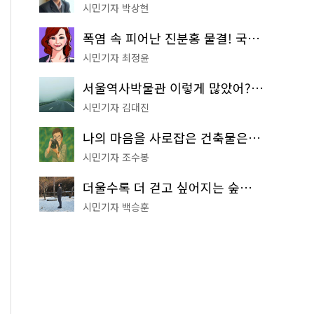
시민기자 박상현
폭염 속 피어난 진분홍 물결! 국립중앙박물관 배롱나무 명소
시민기자 최정윤
서울역사박물관 이렇게 많았어? 주말마다 한 곳씩 떠나는 역사 산책
시민기자 김대진
나의 마음을 사로잡은 건축물은? '서울시 건축상' 수상작 공개!
시민기자 조수봉
더울수록 더 걷고 싶어지는 숲길! 서울둘레길 '아차산 코스'
시민기자 백승훈