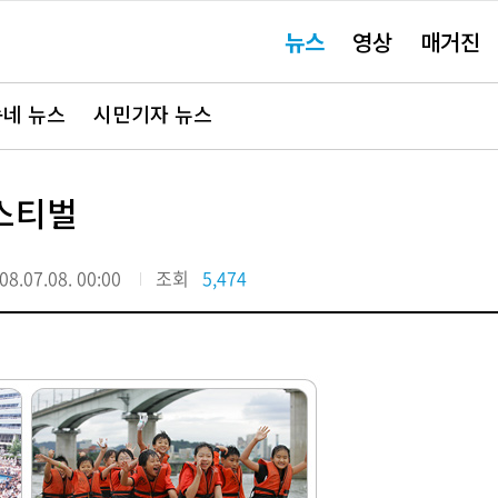
주
뉴스
영상
매거진
요
서
비
스
바
네 뉴스
시민기자 뉴스
로
가
기"
스티벌
08.07.08. 00:00
조회
5,474