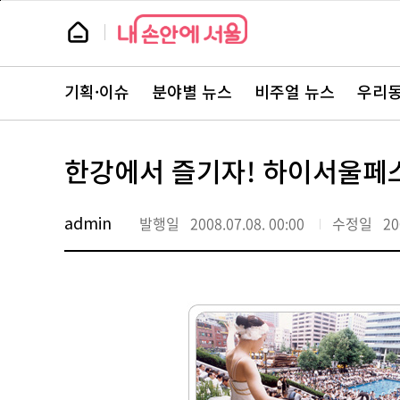
본
페
문
이
뉴
바
지
스
로
상
룸
가
단
뉴
기
으
스
로
기획·이슈
분야별 뉴스
비주얼 뉴스
우리동
주
이
요
동
서
비
스
한강에서 즐기자! 하이서울페
바
로
가
기
admin
발행일
2008.07.08. 00:00
수정일
20