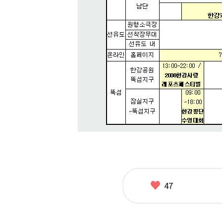
좋
47
아
요