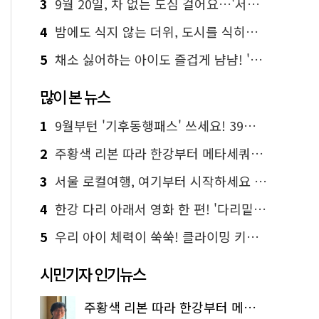
3
9월 20일, 차 없는 도심 걸어요…'서울 걷자 페스티벌' 선착순 5천명
4
밤에도 식지 않는 더위, 도시를 식히는 시원한 해법은?
5
채소 싫어하는 아이도 즐겁게 냠냠! '찾아가는 서울시 식생활 교육' 현장
많이 본 뉴스
1
9월부턴 '기후동행패스' 쓰세요! 39세까지 청년 혜택
2
주황색 리본 따라 한강부터 메타세쿼이아 숲길까지…서울둘레길 15코스
3
서울 로컬여행, 여기부터 시작하세요 '서울에디션25'
4
한강 다리 아래서 영화 한 편! '다리밑 영화관' 무료 상영
5
우리 아이 체력이 쑥쑥! 클라이밍 키즈카페·어린이 체력장
시민기자 인기뉴스
주황색 리본 따라 한강부터 메타세쿼이아 숲길까지…서울둘레길 15코스