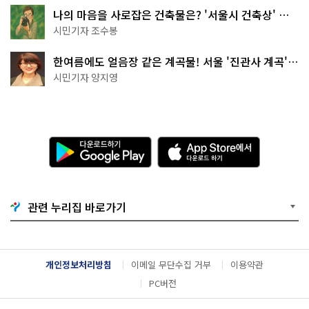
나의 마음을 사로잡은 건축물은? '서울시 건축상' 수
상작 공개!
시민기자 조수봉
한여름에도 얼음장 같은 계곡물! 서울 '진관사 계곡'이
천국이네~
시민기자 양지영
다
A
운
p
로
p
드
S
하
t
기
o
관련 누리집 바로가기
G
r
o
e
o
에
g
서
l
다
개인정보처리방침
이메일 무단수집 거부
이용약관
e
운
P
로
PC버전
l
드
a
하