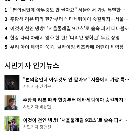
1
"편의점인데 아무것도 안 팔아요" 서울에서 가장 특별한 편의점의 정체
2
주황색 리본 따라 한강부터 메타세쿼이아 숲길까지…서울둘레길 15코스
3
이것이 천연 냉방! '서울둘레길 9코스'로 숲속 피서 떠나볼까
4
한강 다리 아래서 영화 한 편! '다리밑 영화관' 무료 상영
5
우리 아이 체력이 쑥쑥! 클라이밍 키즈카페·어린이 체력장
시민기자 인기뉴스
"편의점인데 아무것도 안 팔아요" 서울에서 가장 특별
한 편의점의 정체
시민기자 권기윤
주황색 리본 따라 한강부터 메타세쿼이아 숲길까지…
서울둘레길 15코스
시민기자 박상현
이것이 천연 냉방! '서울둘레길 9코스'로 숲속 피서 떠
나볼까
시민기자 정향선