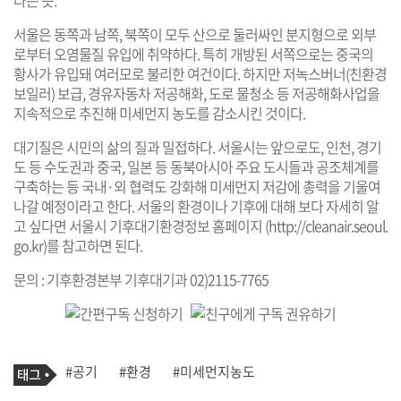
서울은 동쪽과 남쪽, 북쪽이 모두 산으로 둘러싸인 분지형으로 외부
로부터 오염물질 유입에 취약하다. 특히 개방된 서쪽으로는 중국의
황사가 유입돼 여러모로 불리한 여건이다. 하지만 저녹스버너(친환경
보일러) 보급, 경유자동차 저공해화, 도로 물청소 등 저공해화사업을
지속적으로 추진해 미세먼지 농도를 감소시킨 것이다.
대기질은 시민의 삶의 질과 밀접하다. 서울시는 앞으로도, 인천, 경기
도 등 수도권과 중국, 일본 등 동북아시아 주요 도시들과 공조체계를
구축하는 등 국내·외 협력도 강화해 미세먼지 저감에 총력을 기울여
나갈 예정이라고 한다. 서울의 환경이나 기후에 대해 보다 자세히 알
고 싶다면 서울시 기후대기환경정보 홈페이지 (
http://cleanair.seoul.
go.kr
)를 참고하면 된다.
문의 : 기후환경본부 기후대기과 02)2115-7765
기
태
#공기
#환경
#미세먼지농도
사
그
관