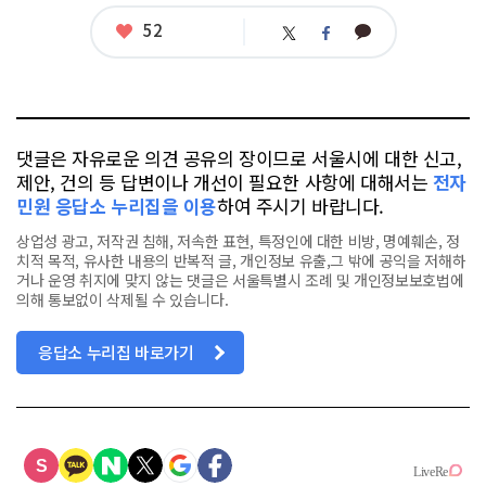
련
태
좋
52
카
트
페
그
아
카
위
이
요
오
터
스
톡
북
댓글은 자유로운 의견 공유의 장이므로 서울시에 대한 신고,
제안, 건의 등 답변이나 개선이 필요한 사항에 대해서는
전자
민원 응답소 누리집을 이용
하여 주시기 바랍니다.
상업성 광고, 저작권 침해, 저속한 표현, 특정인에 대한 비방, 명예훼손, 정
치적 목적, 유사한 내용의 반복적 글, 개인정보 유출,그 밖에 공익을 저해하
거나 운영 취지에 맞지 않는 댓글은 서울특별시 조례 및 개인정보보호법에
의해 통보없이 삭제될 수 있습니다.
응답소 누리집 바로가기