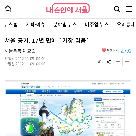
본
페
내
문
이
내
손
검
메
바
지
손
안
색
뉴
로
상
안
주
에
창
전
가
단
에
뉴스홈
기획·이슈
분야별 뉴스
비주얼 뉴스
우리동네
요
서
열
체
기
으
서
서
울
기
보
로
울
비
기
이
-
서울 공기, 17년 만에 `가장 맑음`
스
동
서
바
울
좋
서울톡톡 이효순
52
조회
2,792
로
시
아
가
대
발행일
2012.11.09. 00:00
요
기
페
S
글
글
표
수정일
2012.11.09. 00:00
이
N
자
자
소
지
S
크
크
통
U
공
기
기
포
R
유
크
작
털
L
하
게
게
복
기
변
변
사
경
경
하
하
기
기