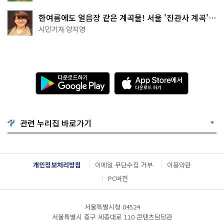
한여름에도 얼음장 같은 계곡물! 서울 '진관사 계곡'이
천국이네~
시민기자 양지영
다
A
운
p
로
p
드
S
하
t
기
o
관련 누리집 바로가기
G
r
o
e
o
에
g
서
l
다
개인정보처리방침
이메일 무단수집 거부
이용약관
e
운
P
로
PC버전
l
드
a
하
y
기
서울특별시청 04524
서울특별시 중구 세종대로 110 콘텐츠담당관