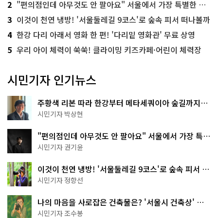
2
"편의점인데 아무것도 안 팔아요" 서울에서 가장 특별한 편의점의 정체
3
이것이 천연 냉방! '서울둘레길 9코스'로 숲속 피서 떠나볼까
4
한강 다리 아래서 영화 한 편! '다리밑 영화관' 무료 상영
5
우리 아이 체력이 쑥쑥! 클라이밍 키즈카페·어린이 체력장
시민기자 인기뉴스
주황색 리본 따라 한강부터 메타세쿼이아 숲길까지…
서울둘레길 15코스
시민기자 박상현
"편의점인데 아무것도 안 팔아요" 서울에서 가장 특별
한 편의점의 정체
시민기자 권기윤
이것이 천연 냉방! '서울둘레길 9코스'로 숲속 피서 떠
나볼까
시민기자 정향선
나의 마음을 사로잡은 건축물은? '서울시 건축상' 수
상작 공개!
시민기자 조수봉