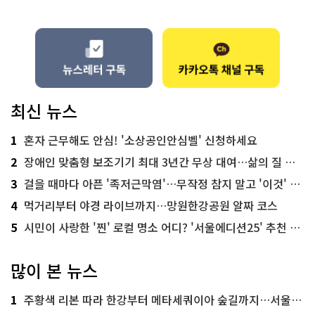
최신 뉴스
1
혼자 근무해도 안심! '소상공인안심벨' 신청하세요
2
장애인 맞춤형 보조기기 최대 3년간 무상 대여…삶의 질 높인다
3
걸을 때마다 아픈 '족저근막염'…무작정 참지 말고 '이것' 해보세요!
4
먹거리부터 야경 라이브까지…망원한강공원 알짜 코스
5
시민이 사랑한 '찐' 로컬 명소 어디? '서울에디션25' 추천 코스
많이 본 뉴스
1
주황색 리본 따라 한강부터 메타세쿼이아 숲길까지…서울둘레길 15코스