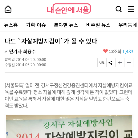
본
페
내
문
이
내
손
검
메
바
지
손
안
색
뉴
로
상
안
주
에
창
전
가
단
에
뉴스홈
기획·이슈
분야별 뉴스
비주얼 뉴스
우리동네
요
서
열
체
기
으
서
서
울
기
보
로
울
비
기
이
-
나도 `자살예방지킴이`가 될 수 있다
스
동
서
바
울
좋
시민기자 최용수
18
조회
1,483
로
시
아
가
대
발행일
2014.06.20. 00:00
요
기
페
S
글
글
표
수정일
2014.06.20. 00:00
이
N
자
자
소
지
S
크
크
통
U
공
기
기
포
[서울톡톡] 얼마 전, 강서구정신건강증진센터에서 자살예방지킴이교
R
유
크
작
털
L
하
게
게
육를 수료했다. 평소 자살에 대해 깊게 생각해 본 적이 없었다. 그런데
복
기
변
변
이번 교육을 통해서 자살에 대한 많은 지식을 얻었고 한편으로는 충
사
경
경
격도 받았다.
하
하
기
기