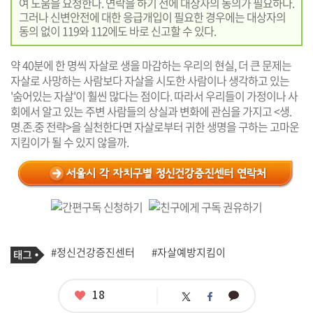
여 도움을 요청한다. 연락을 하기 전에 대상자의 동의가 필요하다.
그러나 신변안전에 대한 응급개입이 필요한 경우에는 대상자의
동의 없이 119와 112에도 바로 신고할 수 있다.
약 40분에 한 명씩 자살로 생을 마감하는 우리의 현실, 더 큰 문제는
자살로 사망하는 사람보다 자살을 시도한 사람이나 생각하고 있는
'숨어있는 자살'이 훨씬 많다는 점이다. 따라서 우리들이 가정이나 사
회에서 알고 있는 주변 사람들의 상실과 변화에 관심을 가지고 <생.
명.존.중 전략>을 실천한다면 자살로부터 귀한 생명을 구하는 고마운
지킴이가 될 수 있지 않을까.
기
태
#정신건강증진센터
#자살예방지킴이
사
그
관
련
태
좋
18
카
트
페
그
아
카
위
이