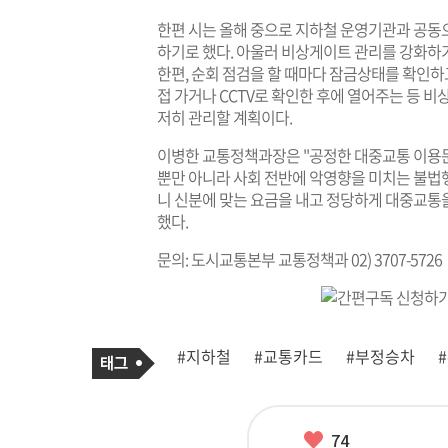
한편 시는 올해 중으로 지하철 운영기관과 공동
하기로 했다. 아울러 비상게이트 관리를 강화하기
한편, 순회 점검을 할 때마다 잠금상태를 확인
접 가거나 CCTV로 확인한 후에 열어주는 등 
저히 관리할 계획이다.
이병한 교통정책과장은 "공정한 대중교통 이용문
뿐만 아니라 사회 전반에 악영향을 미치는 불법
니 신분에 맞는 요금을 내고 정당하게 대중교통
했다.
문의: 도시교통본부 교통정책과 02) 3707-5726
기
태
#지하철
#교통카드
#부정승차
사
그
관
련
태
그
좋
74