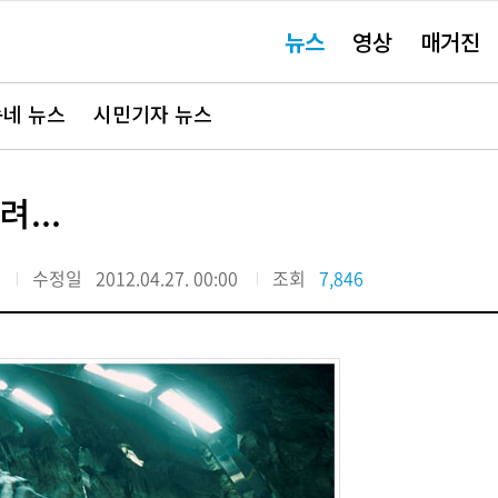
주
뉴스
영상
매거진
요
서
비
스
바
네 뉴스
시민기자 뉴스
로
가
기"
...
수정일
2012.04.27. 00:00
조회
7,846