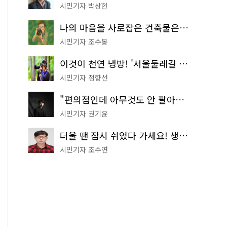
시민기자 박상현
나의 마음을 사로잡은 건축물은? '서울시 건축상' 수상작 공개!
시민기자 조수봉
이것이 천연 냉방! '서울둘레길 9코스'로 숲속 피서 떠나볼까
시민기자 정향선
"편의점인데 아무것도 안 팔아요" 서울에서 가장 특별한 편의점의 정체
시민기자 권기윤
더울 땐 잠시 쉬었다 가세요! 생수 냉장고부터 해피소·무더위쉼터까지
시민기자 조수연