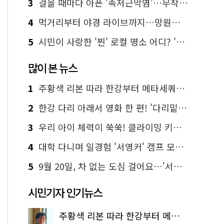
3
걸을 때마다 아픈 '족저근막염'…무작정 참지 말고 '이것' 해보세요!
4
먹거리부터 야경 라이브까지…망원한강공원 알짜 코스
5
시민이 사랑한 '찐' 로컬 명소 어디? '서울에디션25' 추천 코스
많이 본 뉴스
1
주황색 리본 따라 한강부터 메타세쿼이아 숲길까지…서울둘레길 15코스
2
한강 다리 아래서 영화 한 편! '다리밑 영화관' 무료 상영
3
우리 아이 체력이 쑥쑥! 클라이밍 키즈카페·어린이 체력장
4
대학 다니며 일경험 '서영커' 캠프 모집…전액 무료
5
9월 20일, 차 없는 도심 걸어요…'서울 걷자 페스티벌' 선착순 5천명
시민기자 인기뉴스
주황색 리본 따라 한강부터 메타세쿼이아 숲길까지…서울둘레길 15코스