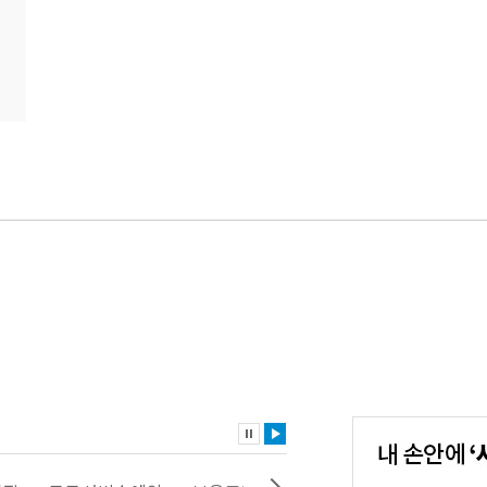
내
손
안
에