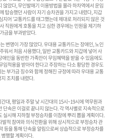
지 않았다, 무인발매기 이용방법을 몰라 하차역에서 운임
함께 탑승했던 사람이 자기 승차권을 가지고 내렸다, 지갑
 심지어 '교통카드를 태그했는데 제대로 처리되지 않은 것
역사 직원에게 호통을 치고 심한 경우에는 민원을 제기하
부가금을 부과받았다.
 변명이 가장 많았다. 우대용 교통카드는 장애인, 노인
 주워서 처음 사용했다, 일반 교통카드와 지갑에 넣어 사
장애인을 동반한 가족만이 무임혜택을 받을 수 있음에도
 무임적용을 받아야 한다고 주장하는 다소 황당한 경우도
는 부가금 징수와 함께 정해진 규정에 따라 우대용 교통
정지 조치를 내렸다.
대, 평일과 주말 낮 시간대의 15시~19시에 역무원과
만 단속은 이걸로 끝나지 않는다. 각 역사별로 지속적으로
도 실시해 지하철 부정승차를 이참에 뿌리 뽑을 계획이다.
자발적 참여와 의식전환을 위해 상시적으로 부정승차 관
수막 등을 통해 단속을 알림으로써 상습적으로 부정승차를
 병행할 계획이다.