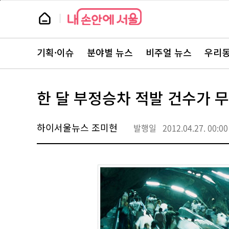
본
페
문
이
뉴
바
지
스
로
상
룸
가
단
뉴
기
으
스
로
기획·이슈
분야별 뉴스
비주얼 뉴스
우리동
주
이
요
동
서
비
스
한 달 부정승차 적발 건수가 무려
바
로
가
기
하이서울뉴스 조미현
발행일
2012.04.27. 00:00