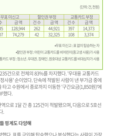
(단위: 건, 천원)
무표 미신고
할인권 부정
교통카드 부정
수
금 액
건 수
금 액
건 수
금 액
35
128,944
262
44,921
397
14,373
07
74,279
42
32,325
108
3,374
•무표 미신고 : 표 없이 탑승하는 자
•할인권 부정 : 어린이 교통카드를 비어린이(중고생 사용)가 사용
교통카드 부정 : 청소년․우대권․장애인․원호대상 교통카드를 비대상자가 사용
,235건으로 전체의 83%를 차지했다. '우대용 교통카드
 부정사용' 순이었다. 단속에 적발된 사람이 낸 부가금 중에
을 타고 수원에서 종로까지 이동한 '구간요금(1,850원)'에
납부했다.
역으로 1달 간 총 125건이 적발됐으며, 다음으로 5호선
다.
람들 핑계도 다양해
양했다. 표를 구입해 탑승했으나 분실했다는 사람이 가장