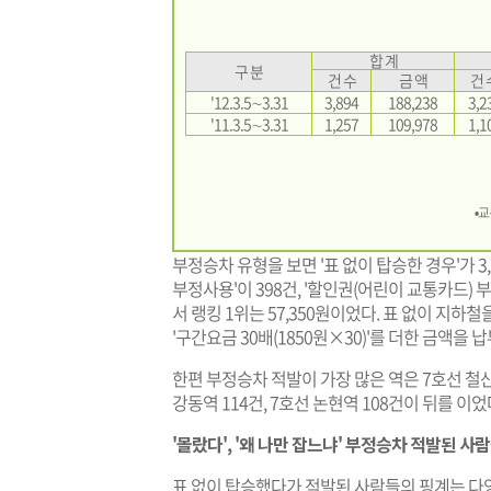
합 계
구 분
건 수
금 액
건 
'12.3.5∼3.31
3,894
188,238
3,2
'11.3.5∼3.31
1,257
109,978
1,1
•
부정승차 유형을 보면 '표 없이 탑승한 경우'가 3
부정사용'이 398건, '할인권(어린이 교통카드)
서 랭킹 1위는 57,350원이었다. 표 없이 지하철
'구간요금 30배(1850원×30)'를 더한 금액을 
한편 부정승차 적발이 가장 많은 역은 7호선 철산
강동역 114건, 7호선 논현역 108건이 뒤를 이었
'몰랐다', '왜 나만 잡느냐' 부정승차 적발된 사
표 없이 탑승했다가 적발된 사람들의 핑계는 다