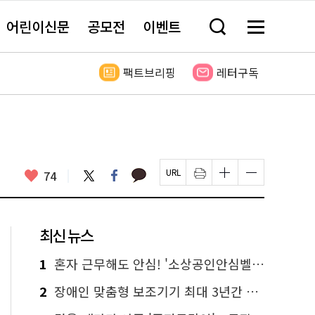
어린이신문
공모전
이벤트
검
메
색
뉴
창
전
열
체
팩트브리핑
레터구독
기
보
기
카
좋
트
페
74
페
인
글
글
카
위
이
아
이
쇄
자
자
오
터
스
요
지
하
크
크
톡
북
U
기
기
기
R
새
크
작
L
창
게
게
최신 뉴스
복
열
변
변
사
림
경
경
하
하
1
혼자 근무해도 안심! '소상공인안심벨' 신청하세요
기
기
2
장애인 맞춤형 보조기기 최대 3년간 무상 대여…삶의 질 높인다