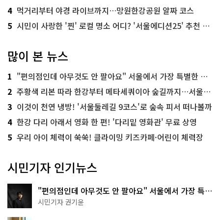
4
먹거리부터 야경 라이브까지…망원한강공원 알짜 코스
5
시민이 사랑한 '찐' 로컬 명소 어디? '서울에디션25' 추천 코스
많이 본 뉴스
1
"편의점인데 아무것도 안 팔아요" 서울에서 가장 특별한 편의점의 정체
2
주황색 리본 따라 한강부터 메타세쿼이아 숲길까지…서울둘레길 15코스
3
이것이 천연 냉방! '서울둘레길 9코스'로 숲속 피서 떠나볼까
4
한강 다리 아래서 영화 한 편! '다리밑 영화관' 무료 상영
5
우리 아이 체력이 쑥쑥! 클라이밍 키즈카페·어린이 체력장
시민기자 인기뉴스
"편의점인데 아무것도 안 팔아요" 서울에서 가장 특별
한 편의점의 정체
시민기자 권기윤