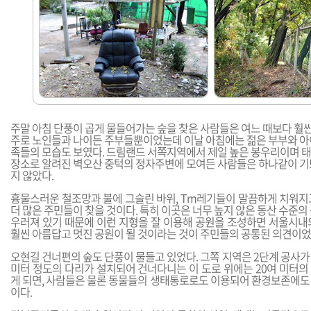
주말 아침 단풍이 곱게 물들어가는 숲을 찾은 사람들은 여느 때보다 훨씬
주로 노인들과 나이든 주부들뿐이었는데 이날 아침에는 젊은 부부와 아이
족들의 모습도 보였다. 드림랜드 서쪽지역에서 제일 높은 봉우리이며
장소로 알려진 벽오산 중턱의 정자주변에 모여든 사람들은 하나같이 기
지 않았다.
흉물스러운 철조망과 불에 그슬린 바위, Tm레기들이 말끔하게 치워지
더 많은 주민들이 찾을 것이다. 특히 이곳은 너무 높지 않은 동산 수준의
우러져 있기 때문에 이런 지형을 잘 이용해 공원을 조성하면 서울시내
훨씬 아름답고 멋진 공원이 될 것이라는 것이 주민들의 공통된 의견이었
오현길 건너편의 숲도 단풍이 물들고 있었다. 그쪽 지역은 2단계 공사가 
미터 정도의 다리가 설치되어 건너다니는 이 도로 위에는 20여 미터의
게 되면, 사람들은 물론 동물들의 생태통로로도 이용되어 환경보존에도
이다.