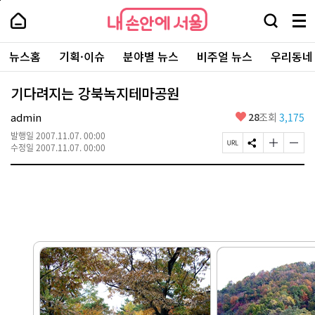
본
페
내
문
이
내
손
검
메
바
지
손
안
색
뉴
로
상
안
주
에
창
전
가
단
에
뉴스홈
기획·이슈
분야별 뉴스
비주얼 뉴스
우리동네
요
서
열
체
기
으
서
서
울
기
보
로
울
비
기
이
-
기다려지는 강북녹지테마공원
스
동
서
바
울
좋
admin
28
조회
3,175
로
시
아
가
대
발행일
2007.11.07. 00:00
요
기
페
S
글
글
표
수정일
2007.11.07. 00:00
이
N
자
자
소
지
S
크
크
통
U
공
기
기
포
R
유
크
작
털
L
하
게
게
복
기
변
변
사
경
경
하
하
기
기