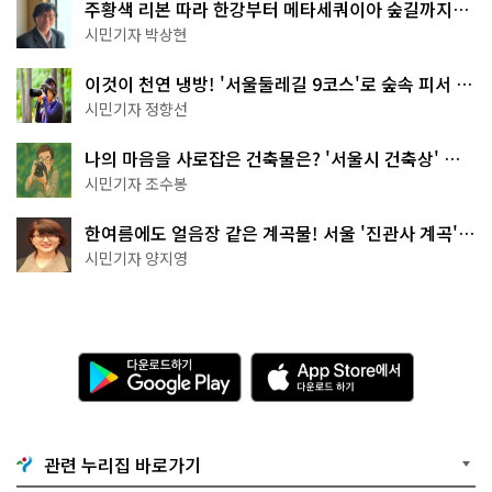
주황색 리본 따라 한강부터 메타세쿼이아 숲길까지…
서울둘레길 15코스
시민기자 박상현
이것이 천연 냉방! '서울둘레길 9코스'로 숲속 피서 떠
나볼까
시민기자 정향선
나의 마음을 사로잡은 건축물은? '서울시 건축상' 수
상작 공개!
시민기자 조수봉
한여름에도 얼음장 같은 계곡물! 서울 '진관사 계곡'이
천국이네~
시민기자 양지영
다
A
운
p
로
p
드
S
하
t
기
o
관련 누리집 바로가기
G
r
o
e