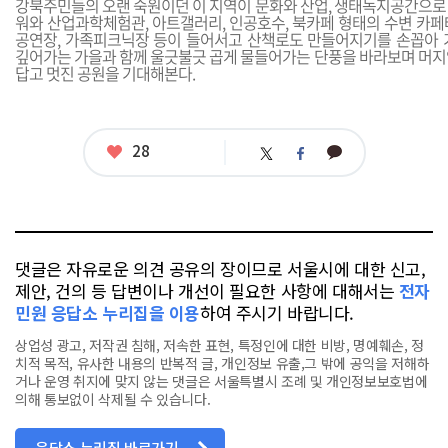
강북주민들의 오랜 숙원이던 이 지역이 문화와 산업, 생태녹지공간으로
워와 산업과학체험관, 아트갤러리, 인공호수, 북카페 형태의 수변 카페
공연장, 가족피크닉장 등이 들어서고 산책로도 만들어지기를 손꼽아 
깊어가는 가을과 함께 울긋불긋 곱게 물들어가는 단풍을 바라보며 머지
답고 멋진 공원을 기대해본다.
좋
28
카
트
페
아
카
위
이
요
오
터
스
톡
북
댓글은 자유로운 의견 공유의 장이므로 서울시에 대한 신고,
제안, 건의 등 답변이나 개선이 필요한 사항에 대해서는
전자
민원 응답소 누리집을 이용
하여 주시기 바랍니다.
상업성 광고, 저작권 침해, 저속한 표현, 특정인에 대한 비방, 명예훼손, 정
치적 목적, 유사한 내용의 반복적 글, 개인정보 유출,그 밖에 공익을 저해하
거나 운영 취지에 맞지 않는 댓글은 서울특별시 조례 및 개인정보보호법에
의해 통보없이 삭제될 수 있습니다.
응답소 누리집 바로가기