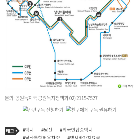
문의: 공원녹지국 공원녹지정책과 02) 2115-7527
기
태
#택시
#남산
#외국인탑승택시
사
그
관
#남산통행허용차량
#택시바가지요금