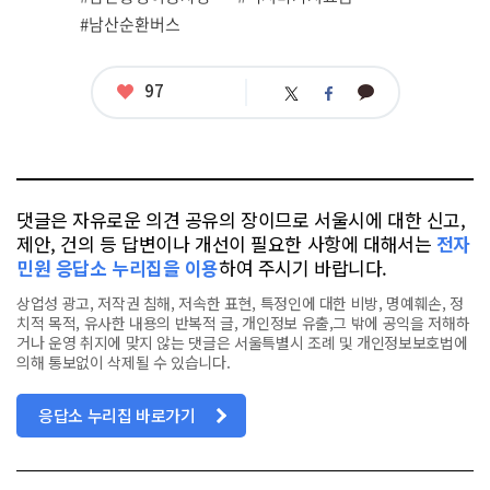
련
#남산순환버스
태
그
좋
97
카
트
페
아
카
위
이
요
오
터
스
톡
북
댓글은 자유로운 의견 공유의 장이므로 서울시에 대한 신고,
제안, 건의 등 답변이나 개선이 필요한 사항에 대해서는
전자
민원 응답소 누리집을 이용
하여 주시기 바랍니다.
상업성 광고, 저작권 침해, 저속한 표현, 특정인에 대한 비방, 명예훼손, 정
치적 목적, 유사한 내용의 반복적 글, 개인정보 유출,그 밖에 공익을 저해하
거나 운영 취지에 맞지 않는 댓글은 서울특별시 조례 및 개인정보보호법에
의해 통보없이 삭제될 수 있습니다.
응답소 누리집 바로가기