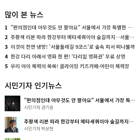
많이 본 뉴스
1
"편의점인데 아무것도 안 팔아요" 서울에서 가장 특별한 편의점의 정체
2
주황색 리본 따라 한강부터 메타세쿼이아 숲길까지…서울둘레길 15코스
3
이것이 천연 냉방! '서울둘레길 9코스'로 숲속 피서 떠나볼까
4
한강 다리 아래서 영화 한 편! '다리밑 영화관' 무료 상영
5
우리 아이 체력이 쑥쑥! 클라이밍 키즈카페·어린이 체력장
시민기자 인기뉴스
"편의점인데 아무것도 안 팔아요" 서울에서 가장 특별
한 편의점의 정체
시민기자 권기윤
주황색 리본 따라 한강부터 메타세쿼이아 숲길까지…
서울둘레길 15코스
시민기자 박상현