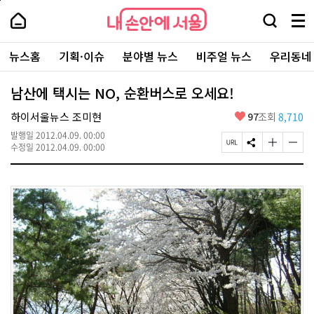
본
페
내
문
이
내
손
검
메
바
지
손
안
색
뉴
로
상
안
주
에
창
전
가
단
에
뉴스홈
기획·이슈
분야별 뉴스
비주얼 뉴스
우리동네
요
서
열
체
기
으
서
서
울
기
보
로
울
비
기
이
-
남산에 택시는 NO, 순환버스로 오세요!
스
동
서
바
울
좋
하이서울뉴스 조미현
97
조회
8,710
로
시
아
가
대
발행일
2012.04.09. 00:00
요
기
페
S
글
글
표
수정일
2012.04.09. 00:00
이
N
자
자
소
지
S
크
크
통
U
공
기
기
포
R
유
크
작
털
L
하
게
게
복
기
변
변
사
경
경
하
하
기
기