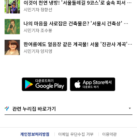
이것이 천연 냉방! '서울둘레길 9코스'로 숲속 피서 떠
나볼까
시민기자 정향선
나의 마음을 사로잡은 건축물은? '서울시 건축상' 수
상작 공개!
시민기자 조수봉
한여름에도 얼음장 같은 계곡물! 서울 '진관사 계곡'이
천국이네~
시민기자 양지영
다
A
운
p
로
p
드
S
하
t
기
o
관련 누리집 바로가기
G
r
o
e
o
에
g
서
l
다
개인정보처리방침
이메일 무단수집 거부
이용약관
e
운