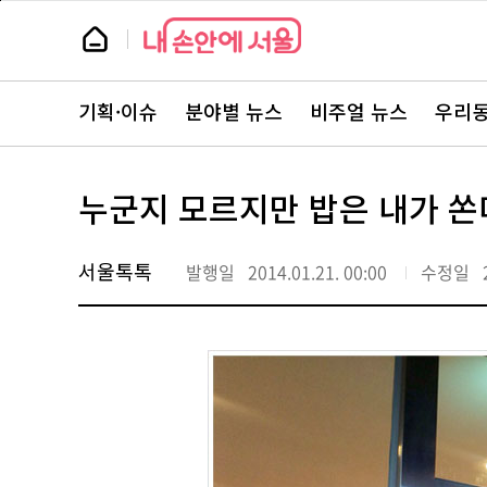
본
페
문
이
뉴
바
지
스
로
상
룸
가
단
뉴
기
으
스
로
기획·이슈
분야별 뉴스
비주얼 뉴스
우리동
주
이
요
동
서
비
스
누군지 모르지만 밥은 내가 쏜
바
로
가
기
서울톡톡
발행일
2014.01.21. 00:00
수정일