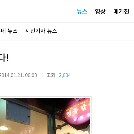
주
뉴스
영상
매거진
요
서
비
스
바
네 뉴스
시민기자 뉴스
로
가
기"
다!
2014.01.21. 00:00
조회
2,604