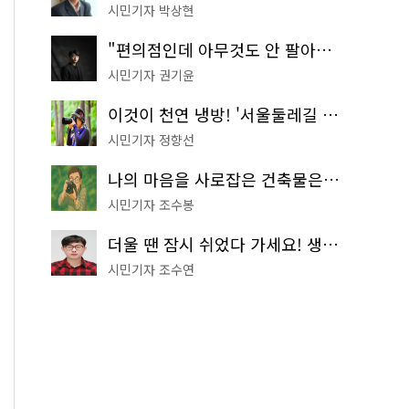
시민기자 박상현
"편의점인데 아무것도 안 팔아요" 서울에서 가장 특별한 편의점의 정체
시민기자 권기윤
이것이 천연 냉방! '서울둘레길 9코스'로 숲속 피서 떠나볼까
시민기자 정향선
나의 마음을 사로잡은 건축물은? '서울시 건축상' 수상작 공개!
시민기자 조수봉
더울 땐 잠시 쉬었다 가세요! 생수 냉장고부터 해피소·무더위쉼터까지
시민기자 조수연