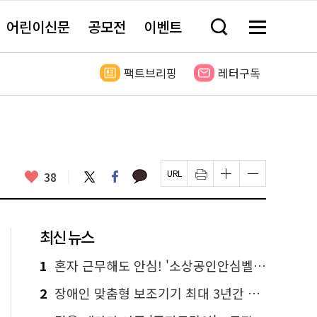
어린이신문
공모전
이벤트
검
메
색
뉴
창
전
열
체
팩트브리핑
레터구독
기
보
기
카
좋
트
페
38
페
인
글
글
카
위
이
아
이
쇄
자
자
오
터
스
요
지
하
크
크
톡
북
U
기
기
기
R
새
크
작
L
창
게
게
최신 뉴스
복
열
변
변
사
림
경
경
하
하
1
혼자 근무해도 안심! '소상공인안심벨' 신청하세요
기
기
2
장애인 맞춤형 보조기기 최대 3년간 무상 대여…삶의 질 높인다