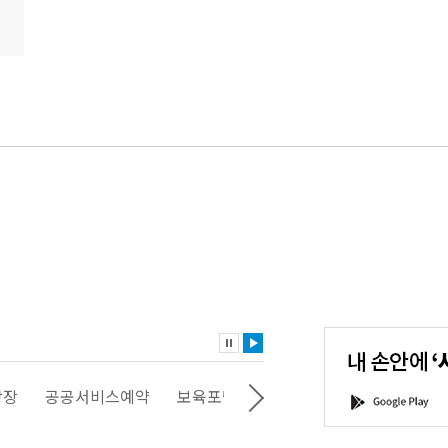
내
손
안
에
'서
스예약
보육포털
일자리포털
문화포털
평생학습포털
G
울'을
o
다
o
운
g