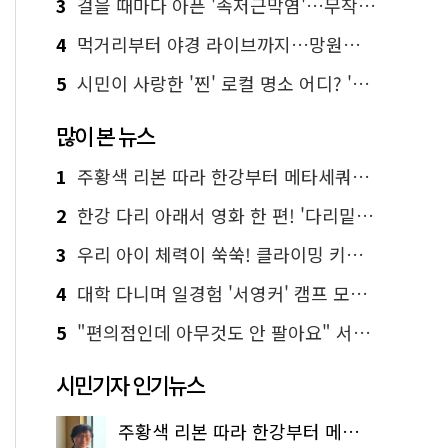
3
걸을 때마다 아픈 '족저근막염'…무작정 참지 말고 '이것' 해보세요!
4
먹거리부터 야경 라이브까지…망원한강공원 알짜 코스
5
시민이 사랑한 '찐' 로컬 명소 어디? '서울에디션25' 추천 코스
많이 본 뉴스
1
주황색 리본 따라 한강부터 메타세쿼이아 숲길까지…서울둘레길 15코스
2
한강 다리 아래서 영화 한 편! '다리밑 영화관' 무료 상영
3
우리 아이 체력이 쑥쑥! 클라이밍 키즈카페·어린이 체력장
4
대학 다니며 일경험 '서영커' 캠프 모집…전액 무료
5
"편의점인데 아무것도 안 팔아요" 서울에서 가장 특별한 편의점의 정체
시민기자 인기뉴스
주황색 리본 따라 한강부터 메타세쿼이아 숲길까지…서울둘레길 15코스