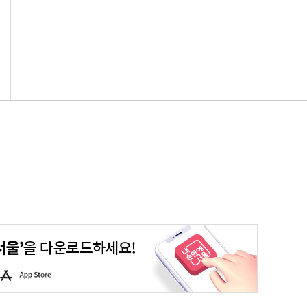
청년포털
대기환경정보
에코마일리지
스마트서울맵
A
p
p
S