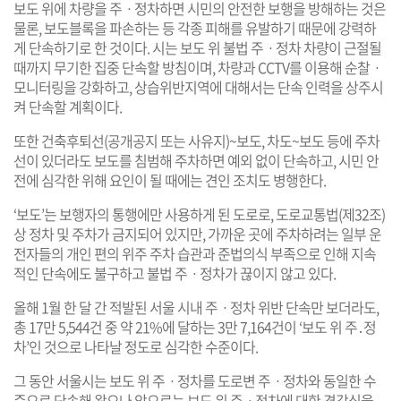
보도 위에 차량을 주ㆍ정차하면 시민의 안전한 보행을 방해하는 것은
물론, 보도블록을 파손하는 등 각종 피해를 유발하기 때문에 강력하
게 단속하기로 한 것이다. 시는 보도 위 불법 주ㆍ정차 차량이 근절될
때까지 무기한 집중 단속할 방침이며, 차량과 CCTV를 이용해 순찰ㆍ
모니터링을 강화하고, 상습위반지역에 대해서는 단속 인력을 상주시
켜 단속할 계획이다.
또한 건축후퇴선(공개공지 또는 사유지)~보도, 차도~보도 등에 주차
선이 있더라도 보도를 침범해 주차하면 예외 없이 단속하고, 시민 안
전에 심각한 위해 요인이 될 때에는 견인 조치도 병행한다.
‘보도’는 보행자의 통행에만 사용하게 된 도로로, 도로교통법(제32조)
상 정차 및 주차가 금지되어 있지만, 가까운 곳에 주차하려는 일부 운
전자들의 개인 편의 위주 주차 습관과 준법의식 부족으로 인해 지속
적인 단속에도 불구하고 불법 주ㆍ정차가 끊이지 않고 있다.
올해 1월 한 달 간 적발된 서울 시내 주ㆍ정차 위반 단속만 보더라도,
총 17만 5,544건 중 약 21%에 달하는 3만 7,164건이 ‘보도 위 주․정
차’인 것으로 나타날 정도로 심각한 수준이다.
그 동안 서울시는 보도 위 주ㆍ정차를 도로변 주ㆍ정차와 동일한 수
준으로 단속해 왔으나 앞으로는 보도 위 주ㆍ정차에 대한 경각심을