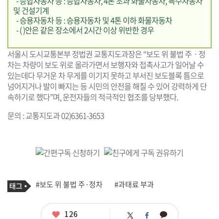
- 승합자동차 등 : 승합자동차, 4톤 초과 화물자동차, 특수자동차
및 건설기계
- 승용자동차 등 : 승용자동차 및 4톤 이하 화물자동차
- ( )안은 같은 장소에서 2시간 이상 위반한 경우
서울시 도시교통본부 정법권 교통지도과장은 “보도 위 불법 주ㆍ정
차는 차량이 보도 위로 올라가면서 보행자와 접촉사고가 일어날 수
있는데다 무거운 차 무게를 이기지 못하고 부서진 보도블록 틈으로
넘어지거나 발이 빠지는 등 시민의 안전을 해칠 수 있어 강력하게 단
속하기로 했다”며, 운전자들의 적극적인 협조를 당부했다.
문의 : 교통지도과 02)6361-3653
기
태
#보도 위 불법 주·정차
#과태료 부과
사
그
관
련
태
좋
126
카
트
페