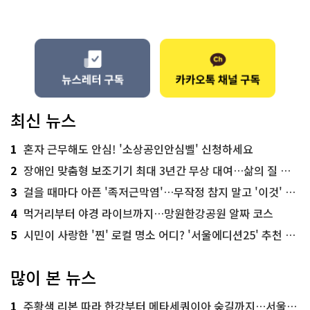
최신 뉴스
1
혼자 근무해도 안심! '소상공인안심벨' 신청하세요
2
장애인 맞춤형 보조기기 최대 3년간 무상 대여…삶의 질 높인다
3
걸을 때마다 아픈 '족저근막염'…무작정 참지 말고 '이것' 해보세요!
4
먹거리부터 야경 라이브까지…망원한강공원 알짜 코스
5
시민이 사랑한 '찐' 로컬 명소 어디? '서울에디션25' 추천 코스
많이 본 뉴스
1
주황색 리본 따라 한강부터 메타세쿼이아 숲길까지…서울둘레길 15코스