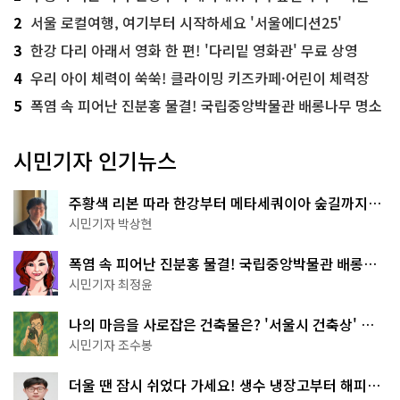
2
서울 로컬여행, 여기부터 시작하세요 '서울에디션25'
3
한강 다리 아래서 영화 한 편! '다리밑 영화관' 무료 상영
4
우리 아이 체력이 쑥쑥! 클라이밍 키즈카페·어린이 체력장
5
폭염 속 피어난 진분홍 물결! 국립중앙박물관 배롱나무 명소
시민기자 인기뉴스
주황색 리본 따라 한강부터 메타세쿼이아 숲길까지…
서울둘레길 15코스
시민기자 박상현
폭염 속 피어난 진분홍 물결! 국립중앙박물관 배롱나
무 명소
시민기자 최정윤
나의 마음을 사로잡은 건축물은? '서울시 건축상' 수
상작 공개!
시민기자 조수봉
더울 땐 잠시 쉬었다 가세요! 생수 냉장고부터 해피소