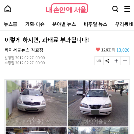
본
페
내
문
이
내
손
검
메
바
지
손
안
색
뉴
로
상
안
주
에
창
전
가
단
에
뉴스홈
기획·이슈
분야별 뉴스
비주얼 뉴스
우리동네
요
서
열
체
기
으
서
서
울
기
보
로
울
비
기
이
-
이렇게 하시면, 과태료 부과됩니다!
스
동
서
바
울
좋
하이서울뉴스 김효정
126
조회
13,026
로
시
아
가
대
발행일
2012.02.27. 00:00
요
기
페
S
글
글
표
수정일
2012.02.27. 00:00
이
N
자
자
소
지
S
크
크
통
U
공
기
기
포
R
유
크
작
털
L
하
게
게
복
기
변
변
사
경
경
하
하
기
기