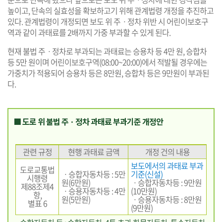
높이고, 단속의 실효성을 확보하고기 위해 관계법령 개정을 추진하고
있다. 관계법령이 개정되면 보도 위 주ㆍ정차 위반 시 어린이보호구
역과 같이 과태료를 2배까지 가중 부과할 수 있게 된다.
현재 불법 주ㆍ정차로 부과되는 과태료는 승용차 등 4만 원, 승합차
등 5만 원이며 어린이보호구역(08:00~20:00)에서 적발될 경우에는
가중치가 적용되어 승용차 등은 8만원, 승합차 등은 9만원이 부과된
다.
■ 도로 위 불법 주ㆍ정차 과태료 부과기준 개정안
관련 규정
현행 과태료 금액
개정 건의 내용
보도에서의 과태료 부과
도로교통법
ㆍ승합자동차등 : 5만
기준(신설)
시행령
원(6만원)
ㆍ승합자동차등 : 9만원
제88조제4
ㆍ승용자동차등 : 4만
(10만원)
항,
원(5만원)
ㆍ승용자동차등 : 8만원
별표 6
(9만원)