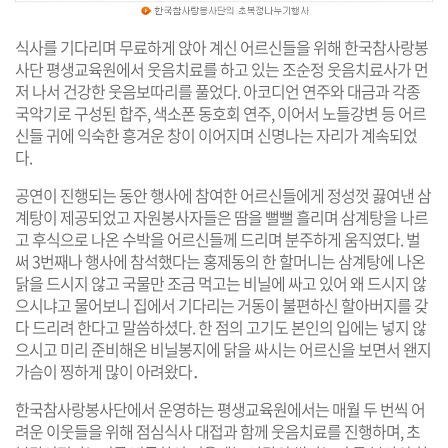
식사를 기다리며 무료하게 앉아 계신 어르신들을 위해 한국참사랑봉
사단 평생교육원에서 웃음치료를 하고 있는 조순정 웃음치료사가 먼
저 나서 건강한 웃음보따리를 풀었다. 아코디언 연주와 대금과 각종
국악기로 구성된 합주, 색소폰 동호회 연주, 이어서 노들강변 등 어르
신들 귀에 익숙한 흥겨운 창이 이어지며 신명나는 자리가 계속되었
다.
공연이 진행되는 동안 행사에 참여한 어르신들에게 정성껏 끓여낸 삼
계탕이 제공되었고 자원봉사자들은 땀을 뻘뻘 흘리며 삼계탕을 나르
고 후식으로 나온 수박을 어르신들께 드리며 분주하게 움직였다. 벌
써 3번째나 행사에 참석했다는 홍제동의 한 할머니는 삼계탕에 나온
닭을 드시지 않고 국물만 조금 먹고는 비닐에 싸고 있어 왜 드시지 않
으시냐고 물어보니 집에서 기다리는 거동이 불편하신 할아버지를 갖
다 드리려 한다고 말씀하셨다. 한 점의 고기도 본인의 입에는 넣지 않
으시고 미리 준비해온 비닐봉지에 닭을 싸시는 어르신을 보면서 왠지
가슴이 찡하게 많이 아려왔다．
한국참사랑봉사단에서 운영하는 평생교육원에서는 매월 두 번씩 어
려운 이웃들을 위해 점심식사 대접과 함께 웃음치료를 진행하며, 초