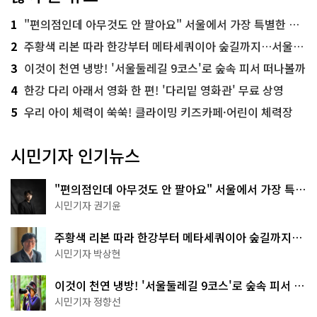
1
"편의점인데 아무것도 안 팔아요" 서울에서 가장 특별한 편의점의 정체
2
주황색 리본 따라 한강부터 메타세쿼이아 숲길까지…서울둘레길 15코스
3
이것이 천연 냉방! '서울둘레길 9코스'로 숲속 피서 떠나볼까
4
한강 다리 아래서 영화 한 편! '다리밑 영화관' 무료 상영
5
우리 아이 체력이 쑥쑥! 클라이밍 키즈카페·어린이 체력장
시민기자 인기뉴스
"편의점인데 아무것도 안 팔아요" 서울에서 가장 특별
한 편의점의 정체
시민기자 권기윤
주황색 리본 따라 한강부터 메타세쿼이아 숲길까지…
서울둘레길 15코스
시민기자 박상현
이것이 천연 냉방! '서울둘레길 9코스'로 숲속 피서 떠
나볼까
시민기자 정향선