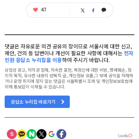
태
그
좋
47
카
트
페
아
카
위
이
요
오
터
스
톡
북
댓글은 자유로운 의견 공유의 장이므로 서울시에 대한 신고,
제안, 건의 등 답변이나 개선이 필요한 사항에 대해서는
전자
민원 응답소 누리집을 이용
하여 주시기 바랍니다.
상업성 광고, 저작권 침해, 저속한 표현, 특정인에 대한 비방, 명예훼손, 정
치적 목적, 유사한 내용의 반복적 글, 개인정보 유출,그 밖에 공익을 저해하
거나 운영 취지에 맞지 않는 댓글은 서울특별시 조례 및 개인정보보호법에
의해 통보없이 삭제될 수 있습니다.
응답소 누리집 바로가기