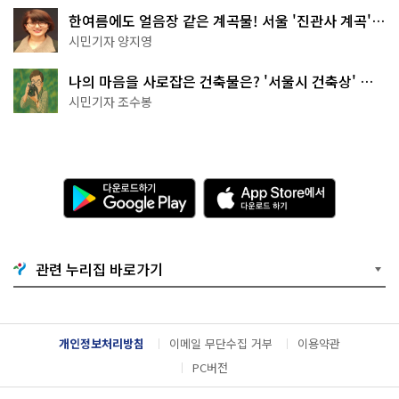
한여름에도 얼음장 같은 계곡물! 서울 '진관사 계곡'이
천국이네~
시민기자 양지영
나의 마음을 사로잡은 건축물은? '서울시 건축상' 수
상작 공개!
시민기자 조수봉
다
A
운
p
로
p
드
S
하
t
기
o
관련 누리집 바로가기
G
r
o
e
o
에
g
서
l
다
개인정보처리방침
이메일 무단수집 거부
이용약관
e
운
P
로
PC버전
l
드
a
하