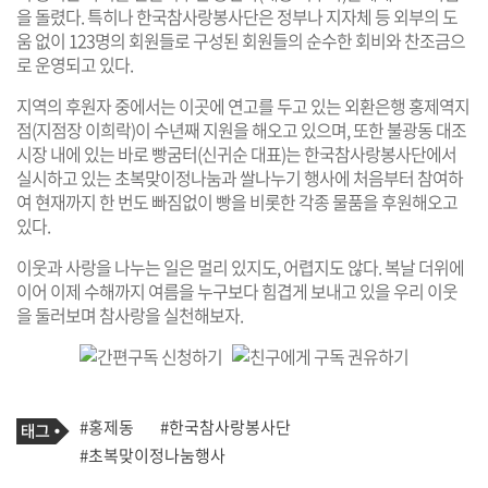
을 돌렸다. 특히나 한국참사랑봉사단은 정부나 지자체 등 외부의 도
움 없이 123명의 회원들로 구성된 회원들의 순수한 회비와 찬조금으
로 운영되고 있다.
지역의 후원자 중에서는 이곳에 연고를 두고 있는 외환은행 홍제역지
점(지점장 이희락)이 수년째 지원을 해오고 있으며, 또한 불광동 대조
시장 내에 있는 바로 빵굼터(신귀순 대표)는 한국참사랑봉사단에서
실시하고 있는 초복맞이정나눔과 쌀나누기 행사에 처음부터 참여하
여 현재까지 한 번도 빠짐없이 빵을 비롯한 각종 물품을 후원해오고
있다.
이웃과 사랑을 나누는 일은 멀리 있지도, 어렵지도 않다. 복날 더위에
이어 이제 수해까지 여름을 누구보다 힘겹게 보내고 있을 우리 이웃
을 둘러보며 참사랑을 실천해보자.
기
태
#홍제동
#한국참사랑봉사단
사
그
관
#초복맞이정나눔행사
련