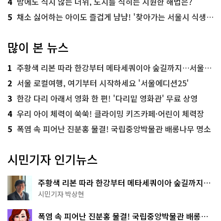
4
밤에도 식지 않는 더위, 도시를 식히는 시원한 해법은?
5
채소 싫어하는 아이도 즐겁게 냠냠! '찾아가는 서울시 식생활 교육' 현장
많이 본 뉴스
1
주황색 리본 따라 한강부터 메타세쿼이아 숲길까지…서울둘레길 15코스
2
서울 로컬여행, 여기부터 시작하세요 '서울에디션25'
3
한강 다리 아래서 영화 한 편! '다리밑 영화관' 무료 상영
4
우리 아이 체력이 쑥쑥! 클라이밍 키즈카페·어린이 체력장
5
폭염 속 피어난 진분홍 물결! 국립중앙박물관 배롱나무 명소
시민기자 인기뉴스
주황색 리본 따라 한강부터 메타세쿼이아 숲길까지…
서울둘레길 15코스
시민기자 박상현
폭염 속 피어난 진분홍 물결! 국립중앙박물관 배롱나