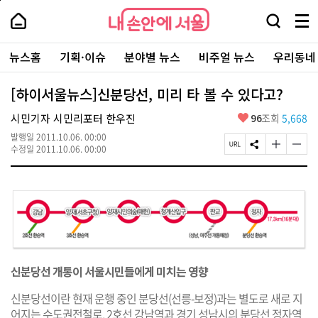
본
페
내
문
이
내
손
검
메
바
지
손
안
색
뉴
로
상
안
주
에
창
전
가
단
에
뉴스홈
기획·이슈
분야별 뉴스
비주얼 뉴스
우리동네
요
서
열
체
기
으
서
서
울
기
보
로
울
비
기
이
-
[하이서울뉴스]신분당선, 미리 타 볼 수 있다고?
스
동
서
바
울
좋
시민기자 시민리포터 한우진
96
조회
5,668
로
시
아
가
대
발행일
2011.10.06. 00:00
요
기
페
S
글
글
표
수정일
2011.10.06. 00:00
이
N
자
자
소
지
S
크
크
통
U
공
기
기
포
R
유
크
작
털
L
하
게
게
복
기
변
변
사
경
경
하
하
기
기
신분당선 개통이 서울시민들에게 미치는 영향
신분당선이란 현재 운행 중인 분당선(선릉-보정)과는 별도로 새로 지
어지는 수도권전철로, 2호선 강남역과 경기 성남시의 분당선 정자역