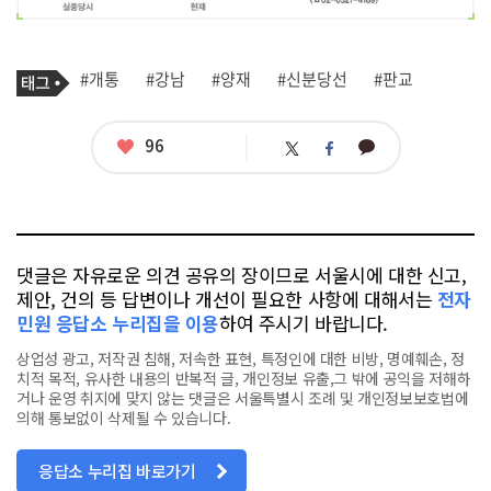
기
태
#개통
#강남
#양재
#신분당선
#판교
사
그
관
련
태
좋
96
카
트
페
그
아
카
위
이
요
오
터
스
톡
북
댓글은 자유로운 의견 공유의 장이므로 서울시에 대한 신고,
제안, 건의 등 답변이나 개선이 필요한 사항에 대해서는
전자
민원 응답소 누리집을 이용
하여 주시기 바랍니다.
상업성 광고, 저작권 침해, 저속한 표현, 특정인에 대한 비방, 명예훼손, 정
치적 목적, 유사한 내용의 반복적 글, 개인정보 유출,그 밖에 공익을 저해하
거나 운영 취지에 맞지 않는 댓글은 서울특별시 조례 및 개인정보보호법에
의해 통보없이 삭제될 수 있습니다.
응답소 누리집 바로가기