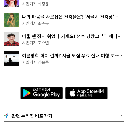
무 명소
시민기자 최정윤
나의 마음을 사로잡은 건축물은? '서울시 건축상' 수
상작 공개!
시민기자 조수봉
더울 땐 잠시 쉬었다 가세요! 생수 냉장고부터 해피소
·무더위쉼터까지
시민기자 조수연
여름방학 어디 갈까? 서울 도심 무료 실내 여행 코스
추천
시민기자 김은주
다
A
운
p
로
p
드
S
하
t
기
o
관련 누리집 바로가기
G
r
o
e
o
에