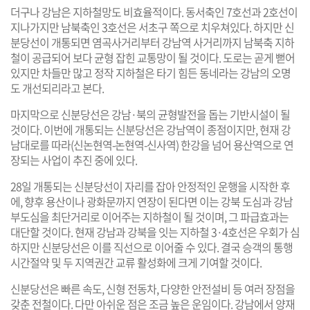
더구나 강남은 지하철망도 비효율적이다. 동서축인 7호선과 2호선이
지나가지만 남북축인 3호선은 서초구 쪽으로 치우쳐있다. 하지만 신
분당선이 개통되면 염곡사거리부터 강남역 사거리까지 남북축 지하
철이 공급되어 보다 균형 잡힌 교통망이 될 것이다. 도로는 곧게 뻗어
있지만 차들만 많고 정작 지하철은 타기 힘든 동네라는 강남의 오명
도 개선되리라고 본다.
마지막으로 신분당선은 강남·북의 균형발전을 돕는 기반시설이 될
것이다. 이번에 개통되는 신분당선은 강남역이 종점이지만, 현재 강
남대로를 따라(신논현역-논현역-신사역) 한강을 넘어 용산역으로 연
장되는 사업이 추진 중에 있다.
28일 개통되는 신분당선이 자리를 잡아 안정적인 운행을 시작한 후
에, 향후 용산이나 광화문까지 연장이 된다면 이는 강북 도심과 강남
부도심을 최단거리로 이어주는 지하철이 될 것이며, 그 파급효과는
대단할 것이다. 현재 강남과 강북을 잇는 지하철 3·4호선은 우회가 심
하지만 신분당선은 이를 직선으로 이어줄 수 있다. 결국 승객의 통행
시간절약 및 두 지역권간 교류 활성화에 크게 기여할 것이다.
신분당선은 빠른 속도, 신형 전동차, 다양한 안전설비 등 여러 장점을
갖춘 전철이다. 다만 아쉬운 점은 조금 높은 운임이다. 강남에서 양재