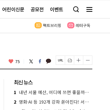
어린이신문
공모전
이벤트
검
메
색
뉴
창
전
열
체
팩트브리핑
레터구독
기
보
기
카
좋
트
페
75
페
인
글
글
카
위
이
아
이
쇄
자
자
오
터
스
요
지
하
크
크
톡
북
U
기
기
기
R
새
크
작
L
창
게
게
최신 뉴스
복
열
변
변
사
림
경
경
하
하
1
내년 서울 예산, 어디에 쓰면 좋을까요? 온라인 투표
기
기
2
영화·AI 등 192개 강좌 쏟아진다! 서울시민대학 선착순 신청