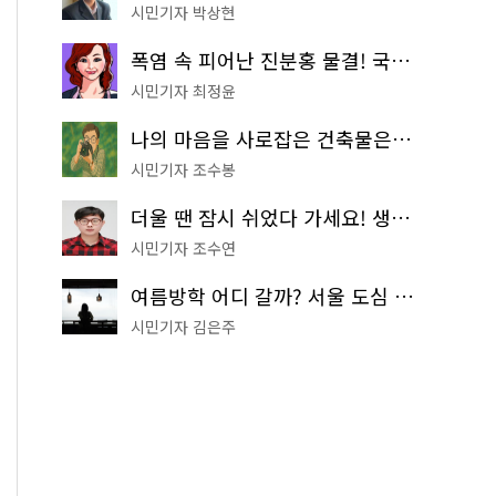
시민기자 박상현
폭염 속 피어난 진분홍 물결! 국립중앙박물관 배롱나무 명소
시민기자 최정윤
나의 마음을 사로잡은 건축물은? '서울시 건축상' 수상작 공개!
시민기자 조수봉
더울 땐 잠시 쉬었다 가세요! 생수 냉장고부터 해피소·무더위쉼터까지
시민기자 조수연
여름방학 어디 갈까? 서울 도심 무료 실내 여행 코스 추천
시민기자 김은주