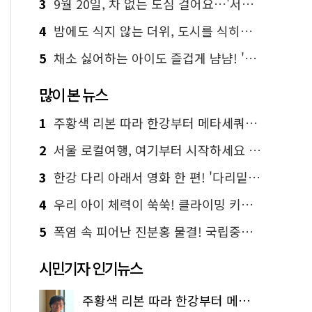
3
9월 20일, 차 없는 도심 걸어요…'서울 걷자 페스티벌' 선착순 5천명
4
밤에도 식지 않는 더위, 도시를 식히는 시원한 해법은?
5
채소 싫어하는 아이도 즐겁게 냠냠! '찾아가는 서울시 식생활 교육' 현장
많이 본 뉴스
1
주황색 리본 따라 한강부터 메타세쿼이아 숲길까지…서울둘레길 15코스
2
서울 로컬여행, 여기부터 시작하세요 '서울에디션25'
3
한강 다리 아래서 영화 한 편! '다리밑 영화관' 무료 상영
4
우리 아이 체력이 쑥쑥! 클라이밍 키즈카페·어린이 체력장
5
폭염 속 피어난 진분홍 물결! 국립중앙박물관 배롱나무 명소
시민기자 인기뉴스
주황색 리본 따라 한강부터 메타세쿼이아 숲길까지…서울둘레길 15코스