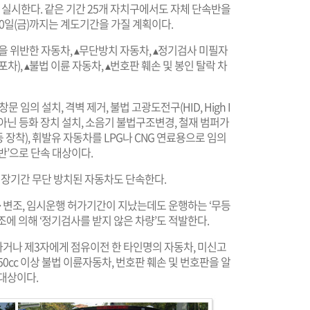
 실시한다. 같은 기간 25개 자치구에서도 자체 단속반을
30일(금)까지는 계도기간을 가질 계획이다.
 위반한 자동차, ▴무단방치 자동차, ▴정기검사 미필자
차), ▴불법 이륜 자동차, ▴번호판 훼손 및 봉인 탈락 차
임의 설치, 격벽 제거, 불법 고광도전구(HID, High I
정 색상이 아닌 등화 장치 설치, 소음기 불법구조변경, 철재 범퍼가
 장착), 휘발유 자동차를 LPG나 CNG 연료용으로 임의
반’으로 단속 대상이다.
 장기간 무단 방치된 자동차도 단속한다.
·변조, 임시운행 허가기간이 지났는데도 운행하는 ‘무등
조에 의해 ‘정기검사를 받지 않은 차량’도 적발한다.
거나 제3자에게 점유이전 한 타인명의 자동차, 미신고
0cc 이상 불법 이륜자동차, 번호판 훼손 및 번호판을 알
대상이다.