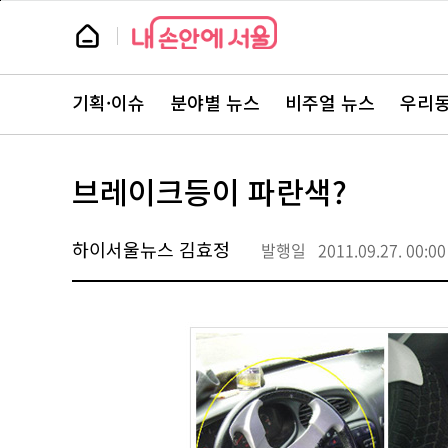
본
페
문
이
뉴
바
지
스
로
상
룸
가
단
뉴
기
으
스
로
기획·이슈
분야별 뉴스
비주얼 뉴스
우리동
주
이
요
동
서
비
스
브레이크등이 파란색?
바
로
가
기
하이서울뉴스 김효정
발행일
2011.09.27. 00:00