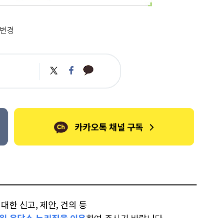
조변경
카
트
페
카
위
이
오
터
스
톡
북
한 신고, 제안, 건의 등