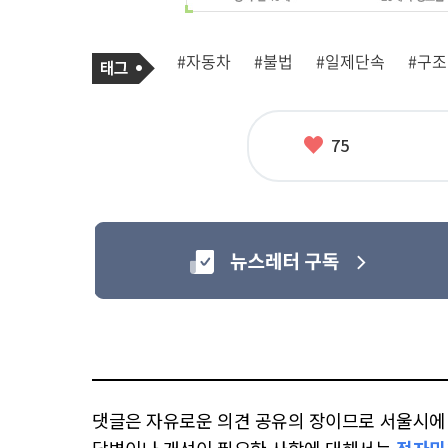
기
태
#자동차
#불법
#일제단속
#구
사
그
관
련
태
그
좋
75
아
요
댓글은 자유로운 의견 공유의 장이므로 서울시에 대