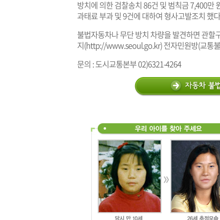
방치에 의한 검찰송치 86건 및 범칙금 7,400만
과태료 부과 및 9건에 대하여 형사고발조치 했다
불법자동차나 무단 방치 차량을 발견하면 관할구
지(
http://www.seoul.go.kr
) 전자민원방(교통불
문의 : 도시교통본부 02)6321-4264