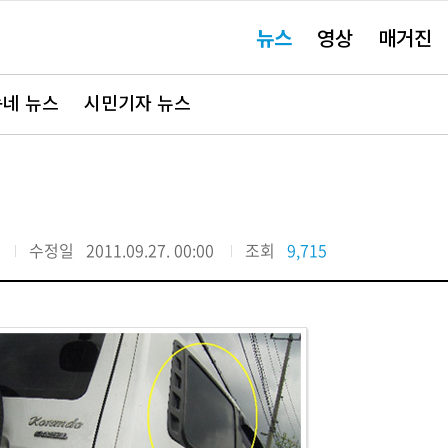
주
뉴스
영상
매거진
요
서
비
스
바
네 뉴스
시민기자 뉴스
로
가
기"
수정일
2011.09.27. 00:00
조회
9,715