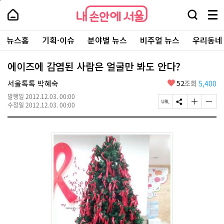
본
페
내
문
이
내
손
검
메
바
지
손
안
색
뉴
로
상
안
주
에
창
전
가
단
에
뉴스홈
기획·이슈
분야별 뉴스
비주얼 뉴스
우리동네
요
서
열
체
기
으
서
서
울
기
보
로
울
비
기
이
-
에이즈에 감염된 사람은 얼굴만 봐도 안다?
스
동
서
바
울
좋
서울톡톡 박혜숙
52
조회
5,400
로
시
아
가
대
발행일
2012.12.03. 00:00
요
기
페
S
글
글
표
수정일
2012.12.03. 00:00
이
N
자
자
소
지
S
크
크
통
U
공
기
기
포
R
유
크
작
털
L
하
게
게
복
기
변
변
사
경
경
하
하
기
기