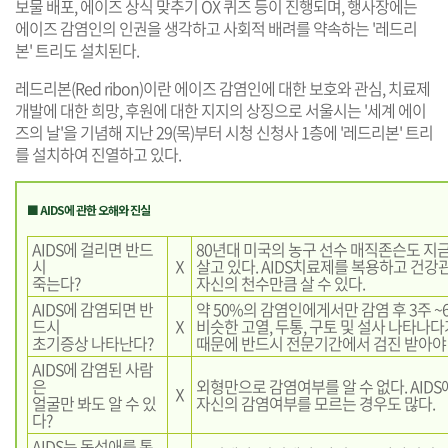
보물 배포, 에이즈 상식 맞추기 OX 퀴즈 등이 진행되며, 행사장에는
에이즈 감염인의 인권을 생각하고 사회적 배려를 약속하는 '레드리
본' 트리도 설치된다.
레드리본(Red ribon)이란 에이즈 감염인에 대한 보호와 관심, 치료제
개발에 대한 희망, 후원에 대한 지지의 상징으로 서울시는 '세계 에이
즈의 날'을 기념해 지난 29(목)부터 시청 신청사 1층에 '레드리본' 트리
를 설치하여 진열하고 있다.
■ AIDS에 관한 오해와 진실
AIDS에 걸리면 반드
80년대 미국의 농구 선수 매직존슨도 지
시
Ⅹ
살고 있다. AIDS치료제를 복용하고 건강
죽는다?
자신의 천수만큼 살 수 있다.
AIDS에 감염되면 반
약 50%의 감염인에게서만 감염 후 3주 
드시
Ⅹ
비슷한 고열, 두통, 구토 및 설사 나타나
초기증상 나타난다?
때문에 반드시 전문기간에서 검진 받아야 
AIDS에 감염된 사람
은
외형만으로 감염여부를 알 수 없다. AID
Ⅹ
얼굴만 봐도 알 수 있
자신의 감염여부를 모르는 경우도 많다.
다?
AIDS는 동성애를 통