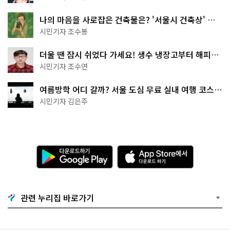
나의 마음을 사로잡은 건축물은? '서울시 건축상' 수
상작 공개!
시민기자 조수봉
더울 땐 잠시 쉬었다 가세요! 생수 냉장고부터 해피소
·무더위쉼터까지
시민기자 조수연
여름방학 어디 갈까? 서울 도심 무료 실내 여행 코스
추천
시민기자 김은주
다
A
운
p
로
p
드
S
하
t
기
o
관련 누리집 바로가기
G
r
o
e
o
에
g
서