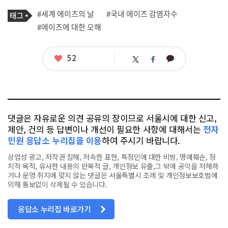
기
태
#세계 에이즈의 날
#국내 에이즈 감염자수
사
그
관
#에이즈에 대한 오해
련
태
그
좋
52
카
트
페
아
카
위
이
요
오
터
스
톡
북
댓글은 자유로운 의견 공유의 장이므로 서울시에 대한 신고,
제안, 건의 등 답변이나 개선이 필요한 사항에 대해서는
전자
민원 응답소 누리집을 이용
하여 주시기 바랍니다.
상업성 광고, 저작권 침해, 저속한 표현, 특정인에 대한 비방, 명예훼손, 정
치적 목적, 유사한 내용의 반복적 글, 개인정보 유출,그 밖에 공익을 저해하
거나 운영 취지에 맞지 않는 댓글은 서울특별시 조례 및 개인정보보호법에
의해 통보없이 삭제될 수 있습니다.
응답소 누리집 바로가기