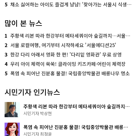
5
채소 싫어하는 아이도 즐겁게 냠냠! '찾아가는 서울시 식생활 교육' 현장
많이 본 뉴스
1
주황색 리본 따라 한강부터 메타세쿼이아 숲길까지…서울둘레길 15코스
2
서울 로컬여행, 여기부터 시작하세요 '서울에디션25'
3
한강 다리 아래서 영화 한 편! '다리밑 영화관' 무료 상영
4
우리 아이 체력이 쑥쑥! 클라이밍 키즈카페·어린이 체력장
5
폭염 속 피어난 진분홍 물결! 국립중앙박물관 배롱나무 명소
시민기자 인기뉴스
주황색 리본 따라 한강부터 메타세쿼이아 숲길까지…
서울둘레길 15코스
시민기자 박상현
폭염 속 피어난 진분홍 물결! 국립중앙박물관 배롱나
무 명소
시민기자 최정윤