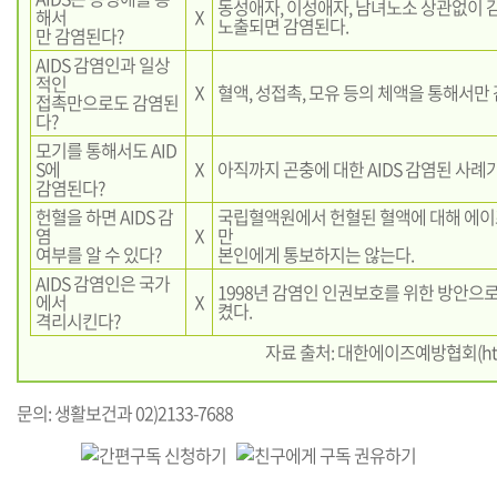
동성애자, 이성애자, 남녀노소 상관없이 
해서
Ⅹ
노출되면 감염된다.
만 감염된다?
AIDS 감염인과 일상
적인
Ⅹ
혈액, 성접촉, 모유 등의 체액을 통해서만
접촉만으로도 감염된
다?
모기를 통해서도 AID
S에
Ⅹ
아직까지 곤충에 대한 AIDS 감염된 사례가
감염된다?
헌혈을 하면 AIDS 감
국립혈액원에서 헌혈된 혈액에 대해 에
염
Ⅹ
만
여부를 알 수 있다?
본인에게 통보하지는 않는다.
AIDS 감염인은 국가
1998년 감염인 인권보호를 위한 방안으
에서
Ⅹ
켰다.
격리시킨다?
자료 출처: 대한에이즈예방협회(
ht
문의: 생활보건과 02)2133-7688