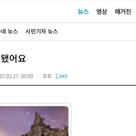
주
뉴스
영상
매거진
요
서
비
스
바
네 뉴스
시민기자 뉴스
로
가
기"
작됐어요
07.02.27. 00:00
조회
2,440