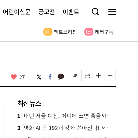
어린이신문
공모전
이벤트
검
메
색
뉴
창
전
열
체
팩트브리핑
레터구독
기
보
기
카
좋
트
페
27
페
인
글
글
카
위
이
아
이
쇄
자
자
오
터
스
요
지
하
크
크
톡
북
U
기
기
기
R
새
크
작
L
창
게
게
최신 뉴스
복
열
변
변
사
림
경
경
하
하
1
내년 서울 예산, 어디에 쓰면 좋을까요? 온라인 투표
기
기
2
영화·AI 등 192개 강좌 쏟아진다! 서울시민대학 선착순 신청