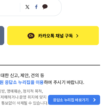
카
트
페
카
위
이
오
터
스
톡
북
한 신고, 제안, 건의 등
원 응답소 누리집을 이용
하여 주시기 바랍니다.
방, 명예훼손, 정치적 목적,
을 저해하거나 운영 취지에 맞지
응답소 누리집 바로가기
 통보없이 삭제될 수 있습니다.