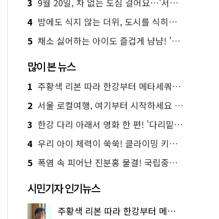
3
9월 20일, 차 없는 도심 걸어요…'서울 걷자 페스티벌' 선착순 5천명
4
밤에도 식지 않는 더위, 도시를 식히는 시원한 해법은?
5
채소 싫어하는 아이도 즐겁게 냠냠! '찾아가는 서울시 식생활 교육' 현장
많이 본 뉴스
1
주황색 리본 따라 한강부터 메타세쿼이아 숲길까지…서울둘레길 15코스
2
서울 로컬여행, 여기부터 시작하세요 '서울에디션25'
3
한강 다리 아래서 영화 한 편! '다리밑 영화관' 무료 상영
4
우리 아이 체력이 쑥쑥! 클라이밍 키즈카페·어린이 체력장
5
폭염 속 피어난 진분홍 물결! 국립중앙박물관 배롱나무 명소
시민기자 인기뉴스
주황색 리본 따라 한강부터 메타세쿼이아 숲길까지…서울둘레길 15코스