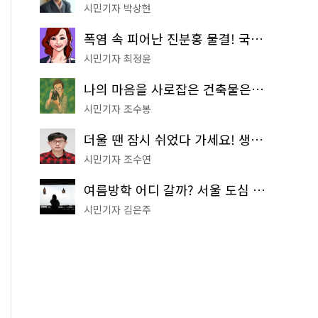
시민기자 박상현
폭염 속 피어난 진분홍 물결! 국립중앙박물관 배롱나무 명소
시민기자 최정윤
나의 마음을 사로잡은 건축물은? '서울시 건축상' 수상작 공개!
시민기자 조수봉
더울 땐 잠시 쉬었다 가세요! 생수 냉장고부터 해피소·무더위쉼터까지
시민기자 조수연
여름방학 어디 갈까? 서울 도심 무료 실내 여행 코스 추천
시민기자 김은주