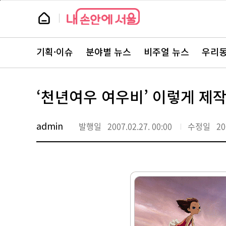
본
페
문
이
뉴
바
지
스
로
상
룸
가
단
뉴
기
으
스
로
기획·이슈
분야별 뉴스
비주얼 뉴스
우리동
주
이
요
동
서
비
스
‘천년여우 여우비’ 이렇게 제
바
로
가
기
admin
발행일
2007.02.27. 00:00
수정일
20