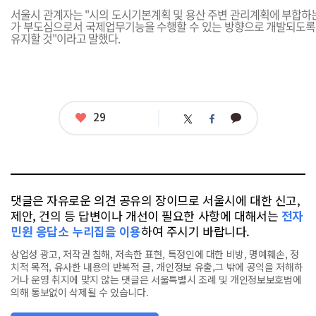
서울시 관계자는 "시의 도시기본계획 및 용산 주변 관리계획에 부합하는
가 부도심으로서 국제업무기능을 수행할 수 있는 방향으로 개발되도
유지할 것"이라고 말했다.
좋
29
카
트
페
아
카
위
이
요
오
터
스
톡
북
댓글은 자유로운 의견 공유의 장이므로 서울시에 대한 신고,
제안, 건의 등 답변이나 개선이 필요한 사항에 대해서는
전자
민원 응답소 누리집을 이용
하여 주시기 바랍니다.
상업성 광고, 저작권 침해, 저속한 표현, 특정인에 대한 비방, 명예훼손, 정
치적 목적, 유사한 내용의 반복적 글, 개인정보 유출,그 밖에 공익을 저해하
거나 운영 취지에 맞지 않는 댓글은 서울특별시 조례 및 개인정보보호법에
의해 통보없이 삭제될 수 있습니다.