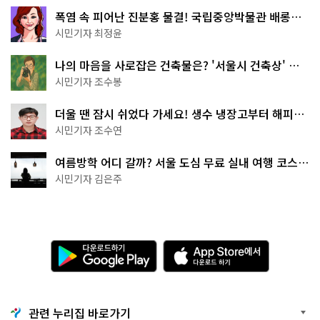
폭염 속 피어난 진분홍 물결! 국립중앙박물관 배롱나
무 명소
시민기자 최정윤
나의 마음을 사로잡은 건축물은? '서울시 건축상' 수
상작 공개!
시민기자 조수봉
더울 땐 잠시 쉬었다 가세요! 생수 냉장고부터 해피소
·무더위쉼터까지
시민기자 조수연
여름방학 어디 갈까? 서울 도심 무료 실내 여행 코스
추천
시민기자 김은주
다
A
운
p
로
p
드
S
하
t
기
o
관련 누리집 바로가기
G
r