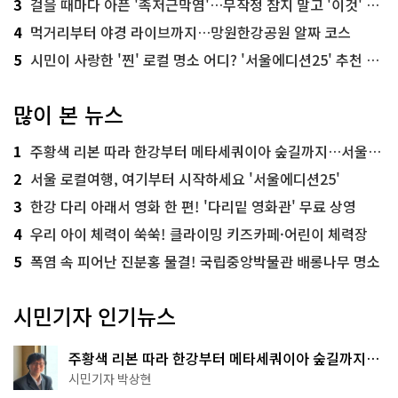
3
걸을 때마다 아픈 '족저근막염'…무작정 참지 말고 '이것' 해보세요!
4
먹거리부터 야경 라이브까지…망원한강공원 알짜 코스
5
시민이 사랑한 '찐' 로컬 명소 어디? '서울에디션25' 추천 코스
많이 본 뉴스
1
주황색 리본 따라 한강부터 메타세쿼이아 숲길까지…서울둘레길 15코스
2
서울 로컬여행, 여기부터 시작하세요 '서울에디션25'
3
한강 다리 아래서 영화 한 편! '다리밑 영화관' 무료 상영
4
우리 아이 체력이 쑥쑥! 클라이밍 키즈카페·어린이 체력장
5
폭염 속 피어난 진분홍 물결! 국립중앙박물관 배롱나무 명소
시민기자 인기뉴스
주황색 리본 따라 한강부터 메타세쿼이아 숲길까지…
서울둘레길 15코스
시민기자 박상현