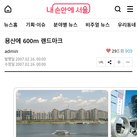
본
페
내
문
이
내
손
검
메
바
지
손
안
색
뉴
로
상
안
주
에
창
전
가
단
에
뉴스홈
기획·이슈
분야별 뉴스
비주얼 뉴스
우리동네
요
서
열
체
기
으
서
서
울
기
보
로
울
비
기
이
-
용산에 600m 랜드마크
스
동
서
바
울
좋
admin
29
조회
909
로
시
아
가
대
발행일
2007.02.16. 00:00
요
기
페
S
글
글
표
수정일
2007.02.16. 00:00
이
N
자
자
소
지
S
크
크
통
U
공
기
기
포
R
유
크
작
털
L
하
게
게
복
기
변
변
사
경
경
하
하
기
기