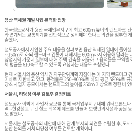
용산 역세권 개발사업 본격화 전망
한국철도공사가 용산 국제업무지구에 최고 600ｍ 높이의 랜드마크 건
와 연계되는 교통체계를 전반적으로 정비해야 한다는 의견을 첨부한 
출했다.
철도공사에서 제안한 주요 내용을 살펴보면 용산 역세권 일대에 들어설 
∼150ｍ로 하되 랜드마크 건물에 대해서는 600ｍ까지 허용해 달라는 내
상업지역 가운데 일부에 대해 주택 건축을 허용하고 용적률을 구역별로 
체 평균을 610%로 할 수 있도록 요청하는 내용도 포함됐다.
현재 서울시의 용산 역세권 지구단위계획 지침에는 이 지역 랜드마크 건
이하로 제한하고 있고, 용적률은 250~800%로 하되 평균 580%로 
당초 사업자 공모에서는 랜드마크의 높이를 350ｍ 이상으로 정한 바 있
서울시, 타당성 여부 검토후 결정키로
철도공사 이밖에 사업자 공모를 통해 국제업무지구내에 워터프론트나
역∼한강철교 구간 철도 위쪽에 데크를 만들어 보행편의시설과 공원 
도 밝혔다.
서울시는 철도공사의 제안에 대해 관계 부서의 의견을 수렴한 후, 도
분한 논의를 거쳐 타당성 여부를 검토할 계획이다.