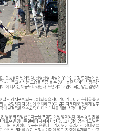
는 진풍경이 벌어진다. 살랑살랑 바람에 우수수 은행 열매들이 떨
 잽싸게 줍고 계시는 모습을 종종 볼 수 있다. 늦은 밤이면 차량운행
털이'에 나서는 이들도 나타난다. 노면이야 오염이 되든 말든 알맹이
는 며칠 전 강서구 방화동 금낭화길을 지나가다가 때마침 은행을 줍고
 화물 중형차까지 갓길에 주차하고 옷차림까지 제대로 편하게 갖추
각에 발걸음을 멈추고 몇 마디 인터뷰를 해볼 생각이 들었다.
인 팀장 외 희망근로자들을 포함한 여덟 명이었다. 하루 동안만 잠
변 가로수 은행나무 열매의 채취에 나선 것. 10시경이었는데도 벌써
. 가만 보아 하니 누구는 은행나무 가지 위에 올라가 긴 장대로 털
도 수집된 열매를 줍고, 은행을 마대에 넣고, 차량에 적재하고, 줍고