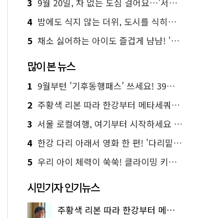
3
9월 20일, 차 없는 도심 걸어요…'서울 걷자 페스티벌' 선착순 5천명
4
밤에도 식지 않는 더위, 도시를 식히는 시원한 해법은?
5
채소 싫어하는 아이도 즐겁게 냠냠! '찾아가는 서울시 식생활 교육' 현장
많이 본 뉴스
1
9월부턴 '기후동행패스' 쓰세요! 39세까지 청년 혜택
2
주황색 리본 따라 한강부터 메타세쿼이아 숲길까지…서울둘레길 15코스
3
서울 로컬여행, 여기부터 시작하세요 '서울에디션25'
4
한강 다리 아래서 영화 한 편! '다리밑 영화관' 무료 상영
5
우리 아이 체력이 쑥쑥! 클라이밍 키즈카페·어린이 체력장
시민기자 인기뉴스
주황색 리본 따라 한강부터 메타세쿼이아 숲길까지…서울둘레길 15코스