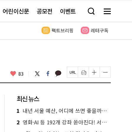
어린이신문
공모전
이벤트
검
메
색
뉴
창
전
열
체
팩트브리핑
레터구독
기
보
기
카
좋
83
트
페
페
인
글
글
카
위
이
아
이
쇄
자
자
오
터
스
요
지
하
크
크
톡
북
U
기
기
기
R
새
크
작
L
창
게
게
최신 뉴스
복
열
변
변
사
림
경
경
하
하
1
내년 서울 예산, 어디에 쓰면 좋을까요? 온라인 투표
기
기
2
영화·AI 등 192개 강좌 쏟아진다! 서울시민대학 선착순 신청