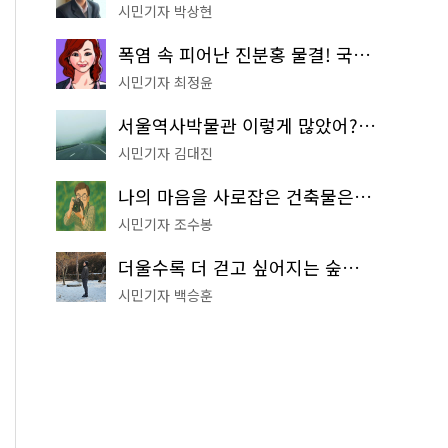
시민기자 박상현
폭염 속 피어난 진분홍 물결! 국립중앙박물관 배롱나무 명소
시민기자 최정윤
서울역사박물관 이렇게 많았어? 주말마다 한 곳씩 떠나는 역사 산책
시민기자 김대진
나의 마음을 사로잡은 건축물은? '서울시 건축상' 수상작 공개!
시민기자 조수봉
더울수록 더 걷고 싶어지는 숲길! 서울둘레길 '아차산 코스'
시민기자 백승훈