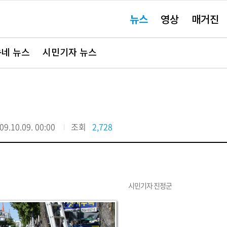
주
뉴스
영상
매거진
요
서
비
스
바
네 뉴스
시민기자 뉴스
로
가
기"
09.10.09. 00:00
조회
2,728
시민기자 진정군