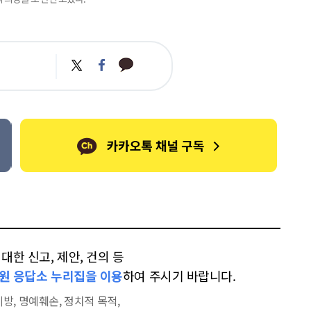
카
트
페
카
위
이
오
터
스
톡
북
한 신고, 제안, 건의 등
원 응답소 누리집을 이용
하여 주시기 바랍니다.
방, 명예훼손, 정치적 목적,