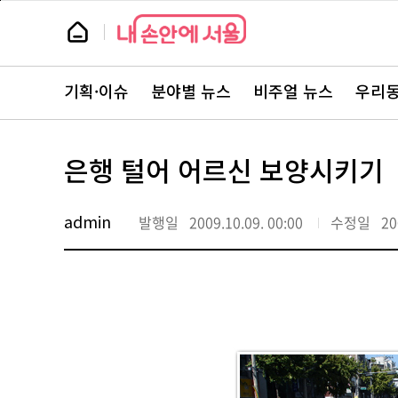
본
페
문
이
뉴
바
지
스
로
상
룸
가
단
기
으
뉴
로
스
이
기획·이슈
분야별 뉴스
비주얼 뉴스
우리동
주
동
요
서
비
스
바
은행 털어 어르신 보양시키기
로
가
기
admin
발행일
2009.10.09. 00:00
수정일
20