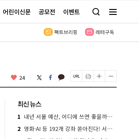
어린이신문
공모전
이벤트
검
메
색
뉴
창
전
열
체
팩트브리핑
레터구독
기
보
기
카
좋
트
페
24
페
인
글
글
카
위
이
아
이
쇄
자
자
오
터
스
요
지
하
크
크
톡
북
U
기
기
기
R
새
크
작
L
창
게
게
최신 뉴스
복
열
변
변
사
림
경
경
하
하
1
내년 서울 예산, 어디에 쓰면 좋을까요? 온라인 투표
기
기
2
영화·AI 등 192개 강좌 쏟아진다! 서울시민대학 선착순 신청