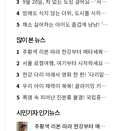
3
9월 20일, 차 없는 도심 걸어요…'서울 걷자 페스티벌' 선착순 5천명
4
밤에도 식지 않는 더위, 도시를 식히는 시원한 해법은?
5
채소 싫어하는 아이도 즐겁게 냠냠! '찾아가는 서울시 식생활 교육' 현장
많이 본 뉴스
1
주황색 리본 따라 한강부터 메타세쿼이아 숲길까지…서울둘레길 15코스
2
서울 로컬여행, 여기부터 시작하세요 '서울에디션25'
3
한강 다리 아래서 영화 한 편! '다리밑 영화관' 무료 상영
4
우리 아이 체력이 쑥쑥! 클라이밍 키즈카페·어린이 체력장
5
폭염 속 피어난 진분홍 물결! 국립중앙박물관 배롱나무 명소
시민기자 인기뉴스
주황색 리본 따라 한강부터 메타세쿼이아 숲길까지…서울둘레길 15코스