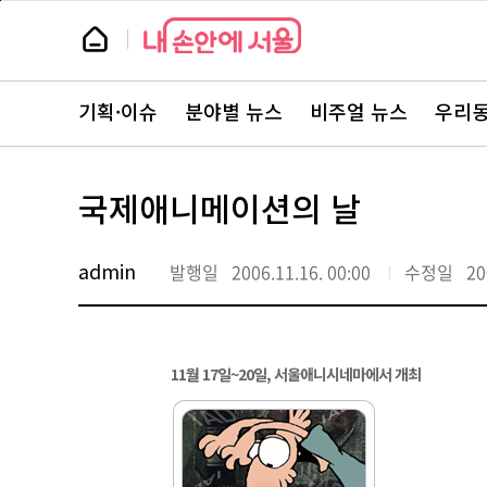
본
페
문
이
뉴
바
지
스
로
상
룸
가
단
뉴
기
으
스
로
기획·이슈
분야별 뉴스
비주얼 뉴스
우리동
주
이
요
동
서
비
스
국제애니메이션의 날
바
로
가
기
admin
발행일
2006.11.16. 00:00
수정일
20
11월 17일~20일, 서울애니시네마에서 개최