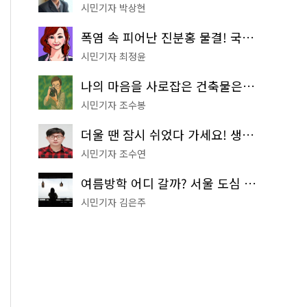
시민기자 박상현
폭염 속 피어난 진분홍 물결! 국립중앙박물관 배롱나무 명소
시민기자 최정윤
나의 마음을 사로잡은 건축물은? '서울시 건축상' 수상작 공개!
시민기자 조수봉
더울 땐 잠시 쉬었다 가세요! 생수 냉장고부터 해피소·무더위쉼터까지
시민기자 조수연
여름방학 어디 갈까? 서울 도심 무료 실내 여행 코스 추천
시민기자 김은주