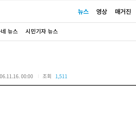
주
뉴스
영상
매거진
요
서
비
스
바
네 뉴스
시민기자 뉴스
로
가
기"
06.11.16. 00:00
조회
1,511