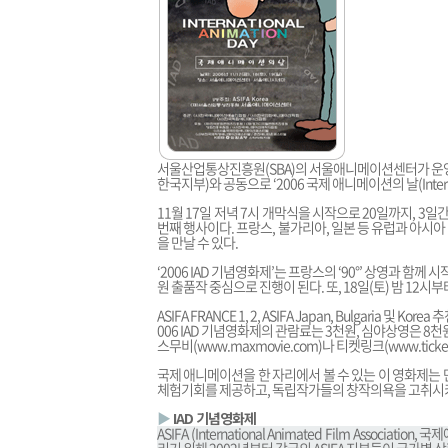
서울산업통상진흥원(SBA)의 서울애니메이션센터가 운영
한국지부)와 공동으로 ‘2006 국제 애니메이션의 날(Internat
11월 17일 저녁 7시 개막식을 시작으로 20일까지, 3
번째 행사이다. 프랑스, 불가리아, 일본 등 유럽과 아
을 만날 수 있다.
‘2006 IAD 기념영화제’는 프랑스의 ‘90°’ 상영과 함께 
원 출품작 중심으로 진행이 된다. 또, 18일(토) 밤 12
ASIFA FRANCE 1, 2, ASIFA Japan, Bulgaria 및
006 IAD 기념영화제의 관람료는 3천원, 심야상영은 
스무비(
www.maxmovie.com
)나 티켓링크(
www.ticket
국제 애니메이션을 한 자리에서 볼 수 있는 이 영화제는
체험기회를 제공하고, 독립작가들의 창작의욕을 고취시키
▶
IAD 기념영화제
ASIFA (International Animated Film Ass