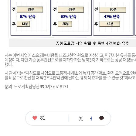
시는 이번 사업에 소요되는 비용을 11조 2천억 원으로 예상하고, 민간자본 유치를 
예정이다. 다만 기존 동부간선도로를 지하화 하는 남북3축 지하도로는 공공 재정을 
했다.
시 관계자는 “지하도로 사업으로 교통정체 해소와 녹지 공간 확보, 환경 오염으로 인한
를 비용으로 환산할 때 약 2조 4천억 원에 달하는 경제적 효과를 볼 수 있을 것”이라고
문의 : 도로계획담당관 ☎ 02)3707-8131
좋
81
카
트
페
아
카
위
이
요
오
터
스
톡
북