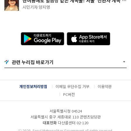
한여름에도 얼음장 같은 계곡물! 서울 '진관사 계곡'이
천국이네~
시민기자 양지영
다
A
운
p
로
p
드
S
하
t
기
o
관련 누리집 바로가기
G
r
o
e
o
에
g
서
l
다
개인정보처리방침
이메일 무단수집 거부
이용약관
e
운
P
로
PC버전
l
드
a
하
y
기
서울특별시청 04524
서울특별시 중구 세종대로 110 콘텐츠담당관
대표전화
다산콜센터
02-120
ⓒ
2020. Seoul Metropolitan Government all rights reserved.