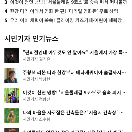
3
이것이 천연 냉방! '서울둘레길 9코스'로 숲속 피서 떠나볼까
4
한강 다리 아래서 영화 한 편! '다리밑 영화관' 무료 상영
5
우리 아이 체력이 쑥쑥! 클라이밍 키즈카페·어린이 체력장
시민기자 인기뉴스
"편의점인데 아무것도 안 팔아요" 서울에서 가장 특별
한 편의점의 정체
시민기자 권기윤
주황색 리본 따라 한강부터 메타세쿼이아 숲길까지…
서울둘레길 15코스
시민기자 박상현
이것이 천연 냉방! '서울둘레길 9코스'로 숲속 피서 떠
나볼까
시민기자 정향선
나의 마음을 사로잡은 건축물은? '서울시 건축상' 수
상작 공개!
시민기자 조수봉