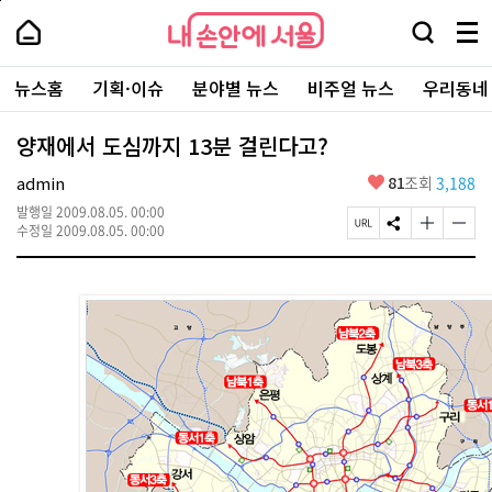
본
페
내
문
이
내
손
검
메
바
지
손
안
색
뉴
로
상
안
주
에
창
전
가
단
에
뉴스홈
기획·이슈
분야별 뉴스
비주얼 뉴스
우리동네
요
서
열
체
기
으
서
서
울
기
보
로
울
비
기
이
-
양재에서 도심까지 13분 걸린다고?
스
동
서
바
울
좋
admin
81
조회
3,188
로
시
아
가
대
발행일
2009.08.05. 00:00
요
기
페
S
글
글
표
수정일
2009.08.05. 00:00
이
N
자
자
소
지
S
크
크
통
U
공
기
기
포
R
유
크
작
털
L
하
게
게
복
기
변
변
사
경
경
하
하
기
기