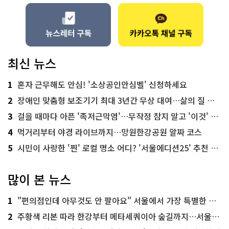
최신 뉴스
1
혼자 근무해도 안심! '소상공인안심벨' 신청하세요
2
장애인 맞춤형 보조기기 최대 3년간 무상 대여…삶의 질 높인다
3
걸을 때마다 아픈 '족저근막염'…무작정 참지 말고 '이것' 해보세요!
4
먹거리부터 야경 라이브까지…망원한강공원 알짜 코스
5
시민이 사랑한 '찐' 로컬 명소 어디? '서울에디션25' 추천 코스
많이 본 뉴스
1
"편의점인데 아무것도 안 팔아요" 서울에서 가장 특별한 편의점의 정체
2
주황색 리본 따라 한강부터 메타세쿼이아 숲길까지…서울둘레길 15코스