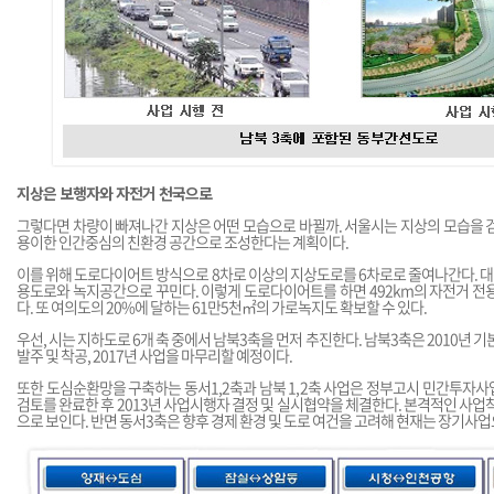
지상은 보행자와 자전거 천국으로
그렇다면 차량이 빠져나간 지상은 어떤 모습으로 바뀔까. 서울시는 지상의 모습을 
용이한 인간중심의 친환경 공간으로 조성한다는 계획이다.
이를 위해 도로다이어트 방식으로 8차로 이상의 지상도로를 6차로로 줄여나간다. 대
용도로와 녹지공간으로 꾸민다. 이렇게 도로다이어트를 하면 492km의 자전거 전
다. 또 여의도의 20%에 달하는 61만5천㎡의 가로녹지도 확보할 수 있다.
우선, 시는 지하도로 6개 축 중에서 남북3축을 먼저 추진한다. 남북3축은 2010년 기
발주 및 착공, 2017년 사업을 마무리할 예정이다.
또한 도심순환망을 구축하는 동서1,2축과 남북 1,2축 사업은 정부고시 민간투자
검토를 완료한 후 2013년 사업시행자 결정 및 실시협약을 체결한다. 본격적인 사업착
으로 보인다. 반면 동서3축은 향후 경제 환경 및 도로 여건을 고려해 현재는 장기사업