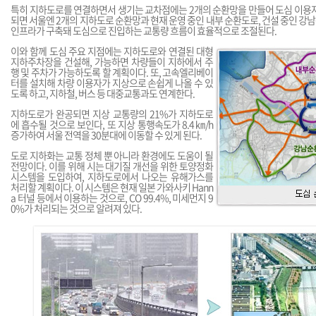
특히 지하도로를 연결하면서 생기는 교차점에는 2개의 순환망을 만들어 도심 이용자
되면 서울엔 2개의 지하도로 순환망과 현재 운영 중인 내부 순환도로, 건설 중인 강남
인프라가 구축돼 도심으로 진입하는 교통량 흐름이 효율적으로 조절된다.
이와 함께 도심 주요 지점에는 지하도로와 연결된 대형
지하주차장을 건설해, 가능하면 차량들이 지하에서 주
행 및 주차가 가능하도록 할 계획이다. 또, 고속엘리베이
터를 설치해 차량 이용자가 지상으로 손쉽게 나올 수 있
도록 하고, 지하철, 버스 등 대중교통과도 연계한다.
지하도로가 완공되면 지상 교통량의 21%가 지하도로
에 흡수될 것으로 보인다, 또 지상 통행속도가 8.4㎞/h
증가하여 서울 전역을 30분대에 이동할 수 있게 된다.
도로 지하화는 교통 정체 뿐 아니라 환경에도 도움이 될
전망이다. 이를 위해 시는 대기질 개선을 위한 토양정화
시스템을 도입하여, 지하도로에서 나오는 유해가스를
처리할 계획이다. 이 시스템은 현재 일본 가와사키 Hann
a 터널 등에서 이용하는 것으로, CO 99.4%, 미세먼지 9
0%가 처리되는 것으로 알려져 있다.