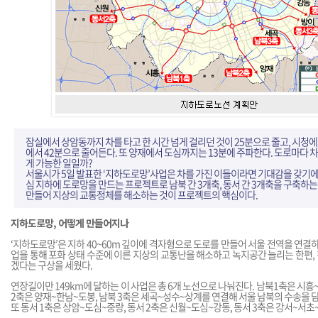
잠실에서 상암동까지 차를 타고 한 시간 넘게 걸리던 것이 25분으로 줄고, 시청
에서 42분으로 줄어든다. 또 양재에서 도심까지는 13분에 주파한다. 도로마다 
게 가능한 일일까?
서울시가 5일 발표한 ‘지하도로망’사업은 차를 가진 이들이라면 기대감을 갖기에 
심 지하에 도로망을 만드는 프로젝트로 남북 간 3개축, 동서 간 3개축을 구축하는
만들어 지상의 교통정체를 해소하는 것이 프로젝트의 핵심이다.
지하도로망, 어떻게 만들어지나
‘지하도로망’은 지하 40~60m 깊이에 격자형으로 도로를 만들어 서울 전역을 연결하
업을 통해 포화 상태 수준에 이른 지상의 교통난을 해소하고 녹지공간 늘리는 한편
겠다는 구상을 세웠다.
연장길이만 149km에 달하는 이 사업은 총 6개 노선으로 나눠진다. 남북1축은 시흥
2축은 양재~한남~도봉, 남북 3축은 세곡~성수~상계를 연결해 서울 남북의 수송을 
또 동서 1축은 상암~도심~중랑, 동서 2축은 신월~도심~강동, 동서 3축은 강서~서