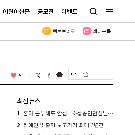
어린이신문
공모전
이벤트
검
메
색
뉴
창
전
열
체
팩트브리핑
레터구독
기
보
기
카
좋
트
페
51
페
인
글
글
카
위
이
아
이
쇄
자
자
오
터
스
요
지
하
크
크
톡
북
U
기
기
기
R
새
크
작
L
창
게
게
최신 뉴스
복
열
변
변
사
림
경
경
하
하
1
혼자 근무해도 안심! '소상공인안심벨' 신청하세요
기
기
2
장애인 맞춤형 보조기기 최대 3년간 무상 대여…삶의 질 높인다