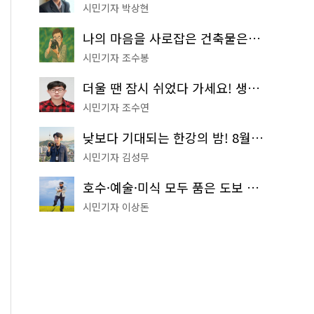
시민기자 박상현
나의 마음을 사로잡은 건축물은? '서울시 건축상' 수상작 공개!
시민기자 조수봉
더울 땐 잠시 쉬었다 가세요! 생수 냉장고부터 해피소·무더위쉼터까지
시민기자 조수연
낮보다 기대되는 한강의 밤! 8월 한정 무료 '한강 밤핑' 예약은?
시민기자 김성무
호수·예술·미식 모두 품은 도보 코스! 서울식물원~LG아트센터~마곡테라스거리
시민기자 이상돈