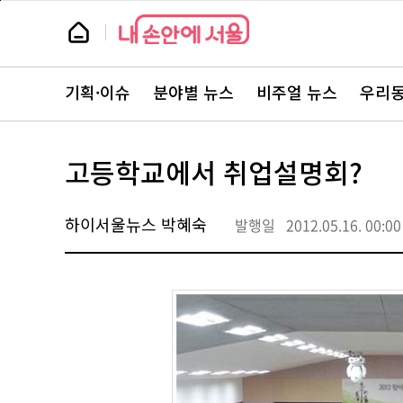
본
페
문
이
뉴
바
지
스
로
상
룸
가
단
뉴
기
으
스
로
기획·이슈
분야별 뉴스
비주얼 뉴스
우리동
주
이
요
동
서
비
스
고등학교에서 취업설명회?
바
로
가
기
하이서울뉴스 박혜숙
발행일
2012.05.16. 00:00