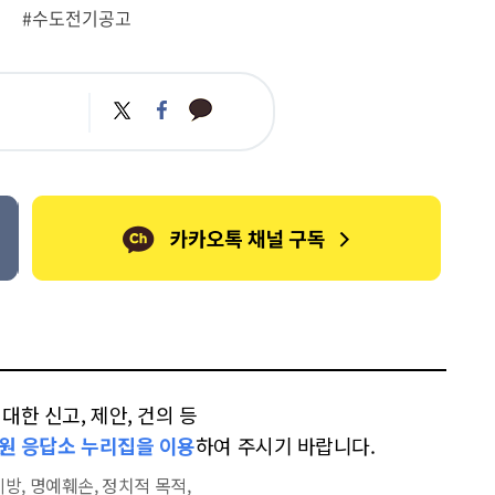
#수도전기공고
카
트
페
카
위
이
오
터
스
톡
북
한 신고, 제안, 건의 등
원 응답소 누리집을 이용
하여 주시기 바랍니다.
방, 명예훼손, 정치적 목적,