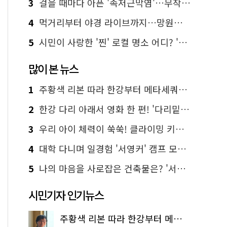
3
걸을 때마다 아픈 '족저근막염'…무작정 참지 말고 '이것' 해보세요!
4
먹거리부터 야경 라이브까지…망원한강공원 알짜 코스
5
시민이 사랑한 '찐' 로컬 명소 어디? '서울에디션25' 추천 코스
많이 본 뉴스
1
주황색 리본 따라 한강부터 메타세쿼이아 숲길까지…서울둘레길 15코스
2
한강 다리 아래서 영화 한 편! '다리밑 영화관' 무료 상영
3
우리 아이 체력이 쑥쑥! 클라이밍 키즈카페·어린이 체력장
4
대학 다니며 일경험 '서영커' 캠프 모집…전액 무료
5
나의 마음을 사로잡은 건축물은? '서울시 건축상' 수상작 공개!
시민기자 인기뉴스
주황색 리본 따라 한강부터 메타세쿼이아 숲길까지…서울둘레길 15코스