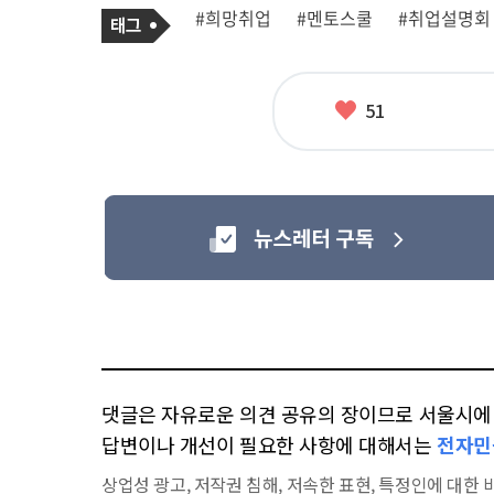
기
태
#희망취업
#멘토스쿨
#취업설명회
사
그
관
련
태
그
좋
51
아
요
댓글은 자유로운 의견 공유의 장이므로 서울시에 대
답변이나 개선이 필요한 사항에 대해서는
전자민
상업성 광고, 저작권 침해, 저속한 표현, 특정인에 대한 비