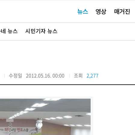
주
뉴스
영상
매거진
요
서
비
스
바
네 뉴스
시민기자 뉴스
로
가
기"
수정일
2012.05.16. 00:00
조회
2,277