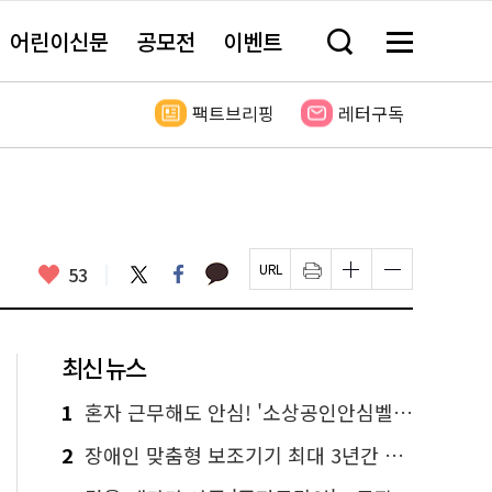
어린이신문
공모전
이벤트
검
메
색
뉴
창
전
열
체
팩트브리핑
레터구독
기
보
기
카
좋
트
페
53
페
인
글
글
카
위
이
아
이
쇄
자
자
오
터
스
요
지
하
크
크
톡
북
U
기
기
기
R
새
크
작
L
창
게
게
최신 뉴스
복
열
변
변
사
림
경
경
하
하
1
혼자 근무해도 안심! '소상공인안심벨' 신청하세요
기
기
2
장애인 맞춤형 보조기기 최대 3년간 무상 대여…삶의 질 높인다