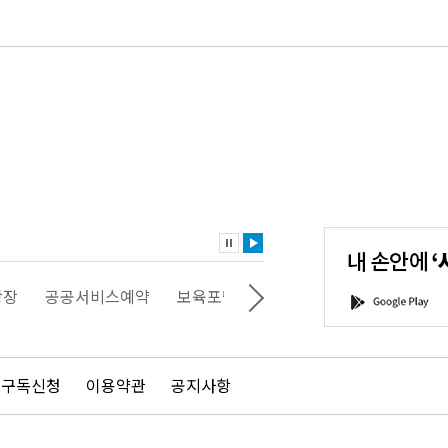
내
손
안
에
'서
광장
공공서비스예약
보육포털
일자리포털
문화포털
G
울'을
o
다
o
운
g
로
l
드
e
 구독신청
이용약관
공지사항
하
P
세
l
요!
a
y