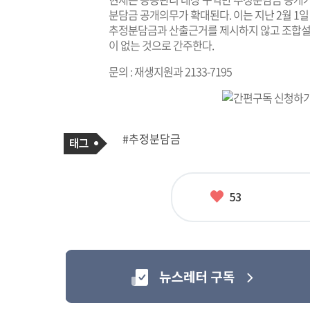
분담금 공개의무가 확대된다. 이는 지난 2월 1
추정분담금과 산출근거를 제시하지 않고 조합설
이 없는 것으로 간주한다.
문의 : 재생지원과 2133-7195
기
태
#추정분담금
사
그
관
련
태
그
좋
53
아
요