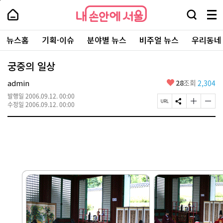
본
페
내
문
이
내
손
검
메
바
지
손
안
색
뉴
로
상
안
주
에
창
전
가
단
에
뉴스홈
기획·이슈
분야별 뉴스
비주얼 뉴스
우리동네
요
서
열
체
기
으
서
서
울
기
보
로
울
비
기
이
-
궁중의 일상
스
동
서
바
울
좋
admin
28
조회
2,304
로
시
아
가
대
발행일
2006.09.12. 00:00
요
기
페
S
글
글
표
수정일
2006.09.12. 00:00
이
N
자
자
소
지
S
크
크
통
U
공
기
기
포
R
유
크
작
털
L
하
게
게
복
기
변
변
사
경
경
하
하
기
기