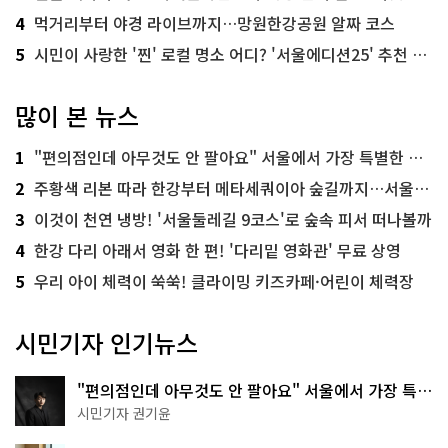
4
먹거리부터 야경 라이브까지…망원한강공원 알짜 코스
5
시민이 사랑한 '찐' 로컬 명소 어디? '서울에디션25' 추천 코스
많이 본 뉴스
1
"편의점인데 아무것도 안 팔아요" 서울에서 가장 특별한 편의점의 정체
2
주황색 리본 따라 한강부터 메타세쿼이아 숲길까지…서울둘레길 15코스
3
이것이 천연 냉방! '서울둘레길 9코스'로 숲속 피서 떠나볼까
4
한강 다리 아래서 영화 한 편! '다리밑 영화관' 무료 상영
5
우리 아이 체력이 쑥쑥! 클라이밍 키즈카페·어린이 체력장
시민기자 인기뉴스
"편의점인데 아무것도 안 팔아요" 서울에서 가장 특별
한 편의점의 정체
시민기자 권기윤