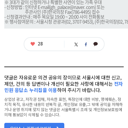
※ 3대가 같이 신청하거나 특별한 사연이 있는 가족 우대
- 신청방법 : 인터넷 E-mail(gh_palace@naver. com) 또는
- 신청방법 :
주관사인 (주)한국의장 Fax(786-4495) 접수
- 신청결과안내 : 매주 목요일 19:00 ~ 20:00 사이 전화통보
※ 행사참여문의 : 서울시청 관광과(02, 3707-9453), (주)한국의장(02, 78
좋
28
카
트
페
아
카
위
이
요
오
터
스
톡
북
댓글은 자유로운 의견 공유의 장이므로 서울시에 대한 신고,
제안, 건의 등 답변이나 개선이 필요한 사항에 대해서는
전자
민원 응답소 누리집을 이용
하여 주시기 바랍니다.
상업성 광고, 저작권 침해, 저속한 표현, 특정인에 대한 비방, 명예훼손, 정
치적 목적, 유사한 내용의 반복적 글, 개인정보 유출,그 밖에 공익을 저해하
거나 운영 취지에 맞지 않는 댓글은 서울특별시 조례 및 개인정보보호법에
의해 통보없이 삭제될 수 있습니다.