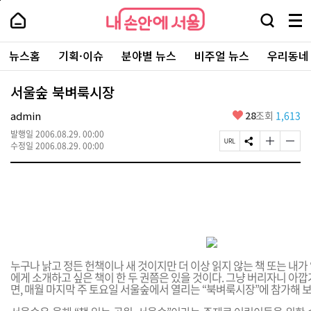
본
페
내
문
이
내
손
검
메
바
지
손
안
색
뉴
로
상
안
주
에
창
전
가
단
에
뉴스홈
기획·이슈
분야별 뉴스
비주얼 뉴스
우리동네
요
서
열
체
기
으
서
서
울
기
보
로
울
비
기
이
-
서울숲 북벼룩시장
스
동
서
바
울
좋
admin
28
조회
1,613
로
시
아
가
대
발행일
2006.08.29. 00:00
요
기
페
S
글
글
표
수정일
2006.08.29. 00:00
이
N
자
자
소
지
S
크
크
통
U
공
기
기
포
R
유
크
작
털
L
하
게
게
복
기
변
변
사
경
경
하
하
기
기
누구나 낡고 정든 헌책이나 새 것이지만 더 이상 읽지 않는 책 또는 내가
에게 소개하고 싶은 책이 한 두 권쯤은 있을 것이다. 그냥 버리자니 아깝
면, 매월 마지막 주 토요일 서울숲에서 열리는 “북벼룩시장”에 참가해 보