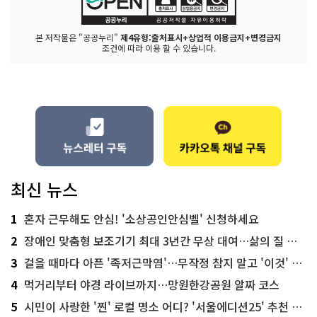
본 저작물은 "공공누리"
제4유형:출처표시+상업적 이용금지+변경금지
조건에 따라 이용 할 수 있습니다.
최신 뉴스
1
혼자 근무해도 안심! '소상공인안심벨' 신청하세요
2
장애인 맞춤형 보조기기 최대 3년간 무상 대여…삶의 질 높인다
3
걸을 때마다 아픈 '족저근막염'…무작정 참지 말고 '이것' 해보세요!
4
먹거리부터 야경 라이브까지…망원한강공원 알짜 코스
5
시민이 사랑한 '찐' 로컬 명소 어디? '서울에디션25' 추천 코스