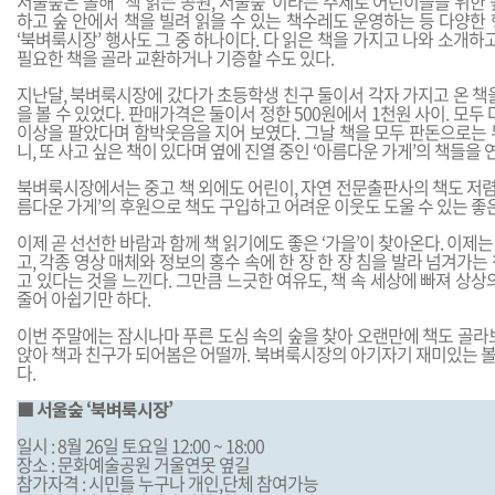
서울숲은 올해 “책 읽는 공원, 서울숲”이라는 주제로 어린이들을 위한
하고 숲 안에서 책을 빌려 읽을 수 있는 책수레도 운영하는 등 다양한
‘북벼룩시장’ 행사도 그 중 하나이다. 다 읽은 책을 가지고 나와 소개하고
필요한 책을 골라 교환하거나 기증할 수도 있다.
지난달, 북벼룩시장에 갔다가 초등학생 친구 둘이서 각자 가지고 온 책
을 볼 수 있었다. 판매가격은 둘이서 정한 500원에서 1천원 사이. 모두
이상을 팔았다며 함박웃음을 지어 보였다. 그날 책을 모두 판돈으로는 
니, 또 사고 싶은 책이 있다며 옆에 진열 중인 ‘아름다운 가게’의 책들을
북벼룩시장에서는 중고 책 외에도 어린이, 자연 전문출판사의 책도 저렴하
름다운 가게’의 후원으로 책도 구입하고 어려운 이웃도 도울 수 있는 좋
이제 곧 선선한 바람과 함께 책 읽기에도 좋은 ‘가을’이 찾아온다. 이제
고, 각종 영상 매체와 정보의 홍수 속에 한 장 한 장 침을 발라 넘겨가는
고 있다는 것을 느낀다. 그만큼 느긋한 여유도, 책 속 세상에 빠져 상상
줄어 아쉽기만 하다.
이번 주말에는 잠시나마 푸른 도심 속의 숲을 찾아 오랜만에 책도 골라
앉아 책과 친구가 되어봄은 어떨까. 북벼룩시장의 아기자기 재미있는 
다.
■ 서울숲 ‘북벼룩시장’
일시 : 8월 26일 토요일 12:00 ~ 18:00
장소 : 문화예술공원 거울연못 옆길
참가자격 : 시민들 누구나 개인,단체 참여가능