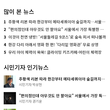
많이 본 뉴스
1
주황색 리본 따라 한강부터 메타세쿼이아 숲길까지…서울둘레길 15코스
2
"편의점인데 아무것도 안 팔아요" 서울에서 가장 특별한 편의점의 정체
3
이것이 천연 냉방! '서울둘레길 9코스'로 숲속 피서 떠나볼까
4
한강 다리 아래서 영화 한 편! '다리밑 영화관' 무료 상영
5
우리 아이 체력이 쑥쑥! 클라이밍 키즈카페·어린이 체력장
시민기자 인기뉴스
주황색 리본 따라 한강부터 메타세쿼이아 숲길까지…
서울둘레길 15코스
시민기자 박상현
"편의점인데 아무것도 안 팔아요" 서울에서 가장 특별
한 편의점의 정체
시민기자 권기윤