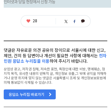
인터넷과 당일 현장에서 신청 가능
좋
28
카
트
페
아
카
위
이
요
오
터
스
톡
북
댓글은 자유로운 의견 공유의 장이므로 서울시에 대한 신고,
제안, 건의 등 답변이나 개선이 필요한 사항에 대해서는
전자
민원 응답소 누리집을 이용
하여 주시기 바랍니다.
상업성 광고, 저작권 침해, 저속한 표현, 특정인에 대한 비방, 명예훼손, 정
치적 목적, 유사한 내용의 반복적 글, 개인정보 유출,그 밖에 공익을 저해하
거나 운영 취지에 맞지 않는 댓글은 서울특별시 조례 및 개인정보보호법에
의해 통보없이 삭제될 수 있습니다.
응답소 누리집 바로가기