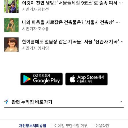
이것이 천연 냉방! '서울둘레길 9코스'로 숲속 피서 떠
나볼까
시민기자 정향선
나의 마음을 사로잡은 건축물은? '서울시 건축상' 수
상작 공개!
시민기자 조수봉
한여름에도 얼음장 같은 계곡물! 서울 '진관사 계곡'이
천국이네~
시민기자 양지영
다
A
운
p
로
p
드
S
하
t
기
o
관련 누리집 바로가기
G
r
o
e
o
에
g
서
l
다
개인정보처리방침
이메일 무단수집 거부
이용약관
e
운