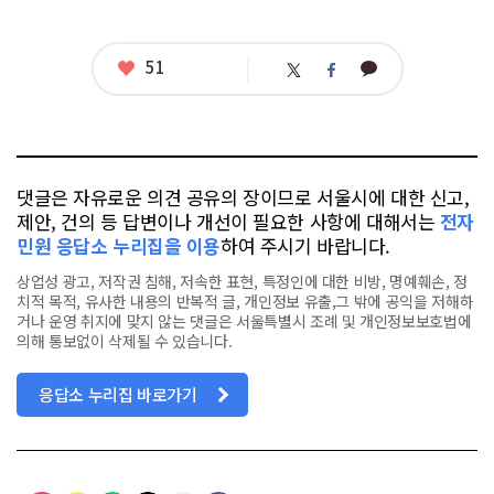
좋
51
카
트
페
아
카
위
이
요
오
터
스
톡
북
댓글은 자유로운 의견 공유의 장이므로 서울시에 대한 신고,
제안, 건의 등 답변이나 개선이 필요한 사항에 대해서는
전자
민원 응답소 누리집을 이용
하여 주시기 바랍니다.
상업성 광고, 저작권 침해, 저속한 표현, 특정인에 대한 비방, 명예훼손, 정
치적 목적, 유사한 내용의 반복적 글, 개인정보 유출,그 밖에 공익을 저해하
거나 운영 취지에 맞지 않는 댓글은 서울특별시 조례 및 개인정보보호법에
의해 통보없이 삭제될 수 있습니다.
응답소 누리집 바로가기