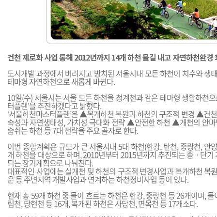
건천 제로화 사업 통해 2012년까지 14개 하천 물길 내고 자연하천환경
도시개발 과정에서 버려지고 방치된 서울시내 모든 하천이 치수와 생태,
테마형 자연하천으로 새롭게 바뀐다.
10일(수) 서울시는 서울 모든 하천을 청계천과 같은 테마형 생활하천
터플랜’을 추진하겠다고 밝혔다.
‘서울하천마스터플랜’은 ▲복개하천 복원과 하천의 구조적 변경 ▲건
속성과 자연생태성, 가치성 극대화 전략 ▲안전한 하천 ▲개천의 안
숨쉬는 하천 등 7대 전략을 주요 골자로 한다.
이번 종합계획은 규모가 큰 서울시내 5대 하천(한강, 탄천, 중랑천, 안양
개 하천을 대상으로 하며, 2010년부터 2015년까지 추진되는 중ㆍ단기 
되는 장기계획으로 나눠진다.
대표적인 사업에는 실개천 및 하천의 구조적 변경사업과 복개하천 복원,
운 등 주변지역 개발사업과 연계하는 하천정비사업 등이 있다.
현재 총 59개 하천 중 물이 흐르는 하천은 한강, 중랑천 등 26개이며, 
림천, 당현천 등 16개, 복개된 하천은 사당천, 면목천 등 17개소다.