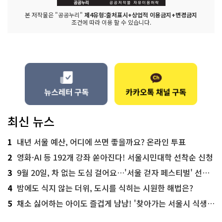
본 저작물은 "공공누리"
제4유형:출처표시+상업적 이용금지+변경금지
조건에 따라 이용 할 수 있습니다.
최신 뉴스
1
내년 서울 예산, 어디에 쓰면 좋을까요? 온라인 투표
2
영화·AI 등 192개 강좌 쏟아진다! 서울시민대학 선착순 신청
3
9월 20일, 차 없는 도심 걸어요…'서울 걷자 페스티벌' 선착순 5천명
4
밤에도 식지 않는 더위, 도시를 식히는 시원한 해법은?
5
채소 싫어하는 아이도 즐겁게 냠냠! '찾아가는 서울시 식생활 교육' 현장