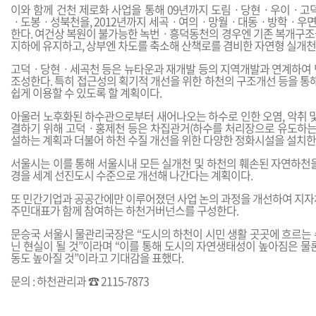
이와 함께 건천 제로화 사업을 통해 09년까지 도림ㆍ당현ㆍ우이ㆍ고덕천
ㆍ도봉ㆍ성북천을, 2012년까지 세곡ㆍ여의ㆍ망월ㆍ대동ㆍ방학ㆍ우면
한다. 여건상 복원이 불가능한 녹번ㆍ흥덕동천의 경우엔 기존 복개구조
지하에 유지하고, 상부엔 차도를 축소해 산책로를 겸비한 자연형 실개천
고덕ㆍ당현ㆍ세곡천 등은 뉴타운과 재개발 등의 지역개발과 연계하여 
조성한다. 특히 접근성의 획기적 개선을 위한 하천의 구조개선 등을 통해
쉽게 이용할 수 있도록 할 계획이다.
아울러 노후화된 하수관으로부터 새어나오는 하수로 인한 오염, 악취 및
결하기 위해 고덕ㆍ홍제천 등은 차집관거(하수를 처리장으로 유도하는 
설하는 계획과 더불어 하천 수질 개선을 위한 다양한 정화시설을 설치한
서울시는 이를 통해 서울시내 모든 실개천 및 하천의 훼손된 자연하천을
경을 세계 선진도시 수준으로 개선해 나간다는 계획이다.
또 민간기업과 공공간에만 이루어졌던 사업 논의 과정을 개선하여 지자체, 
주민대표가 함께 참여하는 하천거버넌스를 구성한다.
문승국 서울시 물관리국장은 “도시의 하천이 시민 생활 곳곳에 흐르는 
닌 현실이 될 것”이라며 “이를 통해 도시의 자연생태성이 높아짐은 물
동도 높아질 것”이라고 기대감을 표했다.
문의 : 하천관리과 ☎ 2115-7873