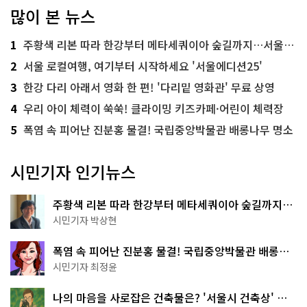
많이 본 뉴스
1
주황색 리본 따라 한강부터 메타세쿼이아 숲길까지…서울둘레길 15코스
2
서울 로컬여행, 여기부터 시작하세요 '서울에디션25'
3
한강 다리 아래서 영화 한 편! '다리밑 영화관' 무료 상영
4
우리 아이 체력이 쑥쑥! 클라이밍 키즈카페·어린이 체력장
5
폭염 속 피어난 진분홍 물결! 국립중앙박물관 배롱나무 명소
시민기자 인기뉴스
주황색 리본 따라 한강부터 메타세쿼이아 숲길까지…
서울둘레길 15코스
시민기자 박상현
폭염 속 피어난 진분홍 물결! 국립중앙박물관 배롱나
무 명소
시민기자 최정윤
나의 마음을 사로잡은 건축물은? '서울시 건축상' 수