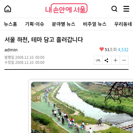
본
페
내
문
이
내
손
검
메
바
지
손
안
색
뉴
로
상
안
주
에
창
전
가
단
에
뉴스홈
기획·이슈
분야별 뉴스
비주얼 뉴스
우리동네
요
서
열
체
기
으
서
서
울
기
보
로
울
비
기
이
-
서울 하천, 테마 담고 흘러갑니다
스
동
서
바
울
좋
admin
51
조회
4,532
로
시
아
가
대
발행일
2008.12.10. 00:00
요
기
페
S
글
글
표
수정일
2008.12.10. 00:00
이
N
자
자
소
지
S
크
크
통
U
공
기
기
포
R
유
크
작
털
L
하
게
게
복
기
변
변
사
경
경
하
하
기
기