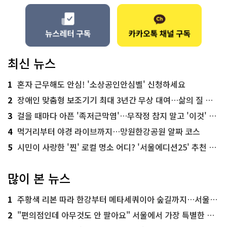
최신 뉴스
1
혼자 근무해도 안심! '소상공인안심벨' 신청하세요
2
장애인 맞춤형 보조기기 최대 3년간 무상 대여…삶의 질 높인다
3
걸을 때마다 아픈 '족저근막염'…무작정 참지 말고 '이것' 해보세요!
4
먹거리부터 야경 라이브까지…망원한강공원 알짜 코스
5
시민이 사랑한 '찐' 로컬 명소 어디? '서울에디션25' 추천 코스
많이 본 뉴스
1
주황색 리본 따라 한강부터 메타세쿼이아 숲길까지…서울둘레길 15코스
2
"편의점인데 아무것도 안 팔아요" 서울에서 가장 특별한 편의점의 정체