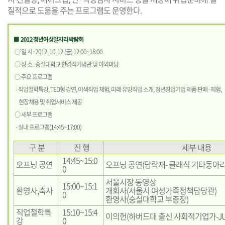
질적으로 도움을 주는 프로그램도 운영한다.
■ 2012 청년여성일자리박람회
○ 일 시 : 2012. 10. 12.(금) 12:00~18:00
○ 장 소 : 숭실대학교 한경직기념관 및 야외마당
○ 주요 프로그램
- 직업철학특강, TED형 강연, 이색직업 체험, 미래 유망직업 소개, 청년창업기업 제품 판매·체험,
현장채용 및 취업서비스 제공
○ 세부 프로그램
- 실내 프로그램(14:45~17:00)
구 분
진 행
세부 내용
14:45~15:0
오프닝 공연
오프닝 공연(담락재- 클래식 기타동아리
0
서울시장 동영상
15:00~15:1
환영사,축사
개회사(서울시 여성가족정책담당관)
0
환영사(숭실대학교 부총장)
직업철학특
15:10~15:4
이의헌(하버드대 출신 사회적기업가-JU
강
0