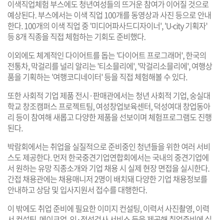
이색직업체험 부스에도 청년여성들의 뜨거운 참여가 이어질 것으로
예상된다. 부스에서는 이색 직업 100개를 동영상과 사진 등으로 안내
한다. 100개의 이색 직업 중 '미디어파사드디자이너', 'U-city 기획자'
등 8개 직종을 직접 체험하는 기회도 준비했다.
이외에도 체계적인 다이어트를 돕는 '다이어트 프로그래머', 한국의
전통차, 막걸리를 널리 알리는 '티소믈리에', '막걸리소믈리에', 여행상
품을 기획하는 '여행코디네이터' 등을 직접 체험해볼 수 있다.
또한 사회적 기업 제품 전시·판매관에서는 청년 사회적 기업, 숭실대
학교 창조캠퍼스 프로젝트팀, 여성창업보육센터, 덕성여대 창업동아
리 등이 참여해 새롭고 다양한 제품을 선보이며 체험프로그램도 진행
된다.
박람회에서는 취업을 실질적으로 준비중인 청년들을 위한 여러 서비
스도 제공한다. 먼저 한국중견기업연합회에서는 국내의 중견기업에
서 원하는 유망 직종소개와 기업 채용 시 실제 현장 면접을 실시한다.
간접 채용관에는 채용매니저 2명이 배치돼 다양한 기업 채용정보를
안내하고 상담 및 입사지원서 접수를 대행한다.
이 밖에도 취업 준비에 필요한 이미지 컨설팅, 이력서 사진촬영, 이력
서 컨설팅, 메이크업, 인·적성검사 서비스 등을 제공해 취업준비에 실