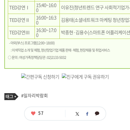
15:40~16:0
TED강연Ⅰ
이유진(청년트렌드 연구 사회적기업가-Id
0
16:00~16:3
TED강연Ⅱ
김용태(소셜네트워크 마케팅 청년창업
0
16:30~17:0
TED강연Ⅲ
박종현·김용수(스마트폰 어플리케이션
0
- 야외(부스) 프로그램(12:00~18:00)
: 이색직업 소개 및 체험, 청년창업기업 제품 판매·체험, 현장채용 및 취업서비스
○ 문의 : 여성가족정책담당관 : 02)2133-5032
기
태
#일자리박람회
사
그
관
련
태
좋
57
카
트
페
그
아
카
위
이
요
오
터
스
톡
북