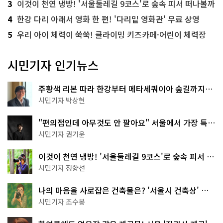
3
이것이 천연 냉방! '서울둘레길 9코스'로 숲속 피서 떠나볼까
4
한강 다리 아래서 영화 한 편! '다리밑 영화관' 무료 상영
5
우리 아이 체력이 쑥쑥! 클라이밍 키즈카페·어린이 체력장
시민기자 인기뉴스
주황색 리본 따라 한강부터 메타세쿼이아 숲길까지…
서울둘레길 15코스
시민기자 박상현
"편의점인데 아무것도 안 팔아요" 서울에서 가장 특별
한 편의점의 정체
시민기자 권기윤
이것이 천연 냉방! '서울둘레길 9코스'로 숲속 피서 떠
나볼까
시민기자 정향선
나의 마음을 사로잡은 건축물은? '서울시 건축상' 수
상작 공개!
시민기자 조수봉