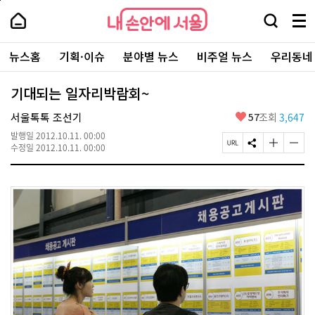
본
페
내
문
이
내
손
검
메
바
지
손
안
색
뉴
로
상
안
주
에
창
전
가
단
에
뉴스홈
기획·이슈
분야별 뉴스
비주얼 뉴스
우리동네
요
서
열
체
기
으
서
서
울
기
보
로
울
비
기
이
-
기대되는 일자리박람회~
스
동
서
바
울
좋
서울톡톡 조선기
57
조회
3,647
로
시
아
가
대
발행일
2012.10.11. 00:00
요
기
페
S
글
글
표
수정일
2012.10.11. 00:00
이
N
자
자
소
지
S
크
크
통
U
공
기
기
포
R
유
크
작
털
L
하
게
게
복
기
변
변
사
경
경
하
하
기
기