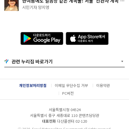
한여름에도 얼음장 같은 계곡물! 서울 '진관사 계곡'이
천국이네~
시민기자 양지영
다
A
운
p
로
p
드
S
하
t
기
o
관련 누리집 바로가기
G
r
o
e
o
에
g
서
l
다
개인정보처리방침
이메일 무단수집 거부
이용약관
e
운
P
로
PC버전
l
드
a
하
y
기
서울특별시청 04524
서울특별시 중구 세종대로 110 콘텐츠담당관
대표전화
다산콜센터
02-120
ⓒ
2020. Seoul Metropolitan Government all rights reserved.