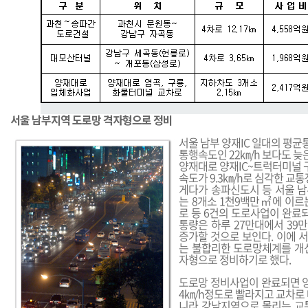
서울 남부지역 도로망 격자형으로 정비
서울 남부 양재IC 일대의 평
통행속도인 22㎞/h 보다도 늦은
양재대로 양재IC~트럭터미널 
속도가 9.3㎞/h로 심각한 교통
게다가 송파신도시 등 서울 
는 8개소 1천9백만㎡에 이
로 등 6건의 도로사업이 완료되
통량은 하루 27만대에서 39만
증가할 것으로 보인다. 이에 
는 불합리한 도로망체계를 개
자형으로 정비하기로 했다.
도로망 정비사업이 완료되면 
4㎞/h정도로 빨라지고 교차로
니라 강남지역으로 몰리는 교