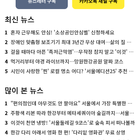
최신 뉴스
1
혼자 근무해도 안심! '소상공인안심벨' 신청하세요
2
장애인 맞춤형 보조기기 최대 3년간 무상 대여…삶의 질 높인다
3
걸을 때마다 아픈 '족저근막염'…무작정 참지 말고 '이것' 해보세요!
4
먹거리부터 야경 라이브까지…망원한강공원 알짜 코스
5
시민이 사랑한 '찐' 로컬 명소 어디? '서울에디션25' 추천 코스
많이 본 뉴스
1
"편의점인데 아무것도 안 팔아요" 서울에서 가장 특별한 편의점의 정체
2
주황색 리본 따라 한강부터 메타세쿼이아 숲길까지…서울둘레길 15코스
3
이것이 천연 냉방! '서울둘레길 9코스'로 숲속 피서 떠나볼까
4
한강 다리 아래서 영화 한 편! '다리밑 영화관' 무료 상영