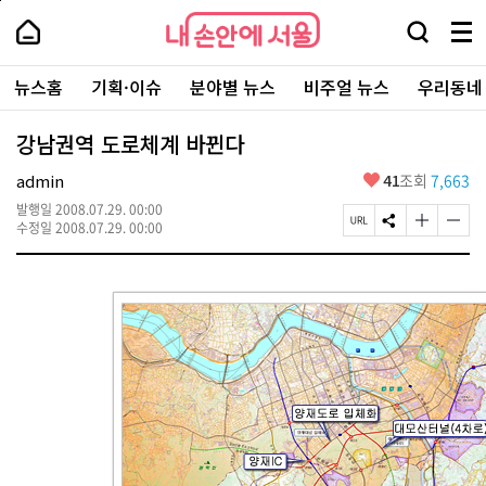
본
페
내
문
이
내
손
검
메
바
지
손
안
색
뉴
로
상
안
주
에
창
전
가
단
에
뉴스홈
기획·이슈
분야별 뉴스
비주얼 뉴스
우리동네
요
서
열
체
기
으
서
서
울
기
보
로
울
비
기
이
-
강남권역 도로체계 바뀐다
스
동
서
바
울
좋
admin
41
조회
7,663
로
시
아
가
대
발행일
2008.07.29. 00:00
요
기
페
S
글
글
표
수정일
2008.07.29. 00:00
이
N
자
자
소
지
S
크
크
통
U
공
기
기
포
R
유
크
작
털
L
하
게
게
복
기
변
변
사
경
경
하
하
기
기