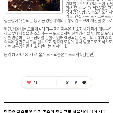
기대를 모으고 있다. 또한 
과(시흥~수서IC) 제2,3경
국제공항, 항만, 송도신도시
리로 연결하는 도시고속도로
접근성이 개선되는 등 서울 강남지역의 교통여건도 크게 개선될 것으로 
한편, 서울시는 도로개설에 따른 환경훼손을 최소화하기 위해 대부분의
하고 부대시설을 최소화하는 등 도로설계에 친환경적 설계기법을 도입한
로를 연결하는 대모산터널 건설로 인해 예상되는 삼성로의 교통체증 최
속부에 평면교차로를 설치하고, 양재대로상에 동서 방향으로 지하차도
치는 교통영향을 최소화한다는 계획이다.
문의 ☎ 3707-8531 (서울시 도시교통본부 도로계획담당관)
좋
41
카
트
페
아
카
위
이
요
오
터
스
톡
북
댓글은 자유로운 의견 공유의 장이므로 서울시에 대한 신고,