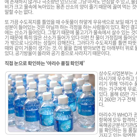
에 존재하지 않거나 극소량만 있으므로 그냥 마셔도 안심할 수 있고, 물
비가 크고 물속에 녹아있는 용존 산소의 양이 줄기 때문에 끓여 먹는 
말할 수는 없다.
또 가끔 수도꼭지를 틀었을 때 수돗물이 하얗게 우유색으로 보일 때가 있
성분이 들어있는 것은 아닐까 하는 걱정을 하는 사람들이 있다. 확인 결과
에는 산소가 들어있다. 그렇기 때문에 물고기가 물속에서 살수 있는 것
기 때문에 특히 많은 산소가 들어가 있다 이런 찬 물이 가정집에 들어
가 밖으로 나오려는 성질이 강해진다. 그러다가 수도꼭지를 틀면 따
때와 같이 거품이 생기는 것. 이 물을 컵에 받아보면 컵 아래부터 위로 
있다. 공기방울이 올라와 공기 중으로 사라지기 때문이다.
직접 눈으로 확인하는 ‘아리수 품질 확인제’
상수도사업본부는 
마시기에 우수하고 
리기 위해 ‘아리수 
하는 가구에게 무료
있다. 올해 65만 
지 260만 가구 전
다.
아리수가 WHO가 권
항목에 모두 합격하고
육해공군분석기관(S
을 확인하는 등 품
가지고 있는 막연한