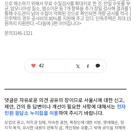
으로 해소하기 위해서 무료 수질검사를 확대키로 한 것. 만일 수돗물 
균, 암모니아성 질소, 염소이온 등 7개 항목을 추가 정밀 검사해 결과를 
통해 수도관이 낡아 수질이 악화된 것으로 확인되면 개량 공사를 적극 
민주택의 경우 공사비의 80%를 지원해 주고 있다. 단독주택은 최대 15
원까지 지원한다. <다음에 3편 이어집니다>
문의3146-1321
좋
42
카
트
페
아
카
위
이
요
오
터
스
톡
북
댓글은 자유로운 의견 공유의 장이므로 서울시에 대한 신고,
제안, 건의 등 답변이나 개선이 필요한 사항에 대해서는
전자
민원 응답소 누리집을 이용
하여 주시기 바랍니다.
상업성 광고, 저작권 침해, 저속한 표현, 특정인에 대한 비방, 명예훼손, 정
치적 목적, 유사한 내용의 반복적 글, 개인정보 유출,그 밖에 공익을 저해하