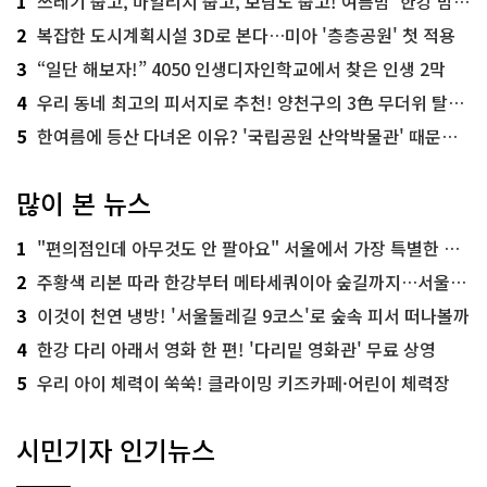
1
쓰레기 줍고, 마일리지 줍고, 보람도 줍고! 여름밤 '한강 밤마실 줍깅'
2
복잡한 도시계획시설 3D로 본다…미아 '층층공원' 첫 적용
3
“일단 해보자!” 4050 인생디자인학교에서 찾은 인생 2막
4
우리 동네 최고의 피서지로 추천! 양천구의 3色 무더위 탈출 명소
5
한여름에 등산 다녀온 이유? '국립공원 산악박물관' 때문이죠!
많이 본 뉴스
1
"편의점인데 아무것도 안 팔아요" 서울에서 가장 특별한 편의점의 정체
2
주황색 리본 따라 한강부터 메타세쿼이아 숲길까지…서울둘레길 15코스
3
이것이 천연 냉방! '서울둘레길 9코스'로 숲속 피서 떠나볼까
4
한강 다리 아래서 영화 한 편! '다리밑 영화관' 무료 상영
5
우리 아이 체력이 쑥쑥! 클라이밍 키즈카페·어린이 체력장
시민기자 인기뉴스