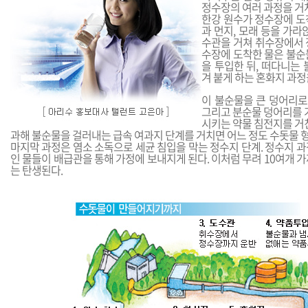
정수장의 여러 과정을 거
한강 원수가 정수장에 도
과 먼지, 모래 등을 가라
수관을 거쳐 취수장에서 
수장에 도착한 물은 불순
을 투입한 뒤, 떠다니는
겨 붙게 하는 혼화지 과정
이 불순물을 큰 덩어리로
그리고 분순물 덩어리를 
시키는 약물 침전지를 거
과해 불순물을 걸러내는 급속 여과지 단계를 거치면 어느 정도 수돗물 
마지막 과정은 염소 소독으로 세균 침입을 막는 정수지 단계. 정수지 
인 물들이 배급관을 통해 가정에 보내지게 된다. 이처럼 무려 10여개 
는 탄생된다.