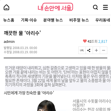
본
페
내
문
이
내
손
검
메
바
지
손
안
색
뉴
로
상
안
주
에
창
전
가
단
에
뉴스홈
기획·이슈
분야별 뉴스
비주얼 뉴스
우리동네
요
서
열
체
기
으
서
서
울
기
보
로
울
비
기
이
-
깨끗한 물 ‘아리수’
스
동
서
바
울
좋
admin
42
조회
2,817
로
시
아
가
대
발행일
2008.03.19. 00:00
요
기
페
S
글
글
표
수정일
2008.03.19. 00:00
이
N
자
자
소
지
S
크
크
통
U
공
기
기
포
뜨거운 태양이 내리쬐고, 심한 갈증으로 고생하고 있을 때 한 방울의 
R
유
크
작
털
오랜 가뭄 끝에 내리는 비는 또 어떤가. ‘단비’라는 표현이 아깝지 않을
L
하
게
게
촉촉이 적시며 새생명의 기운을 불어넣는다. 이처럼 물은 우리 생명의
복
기
변
변
필요한 존재이다. 3월 22일 세계 물의 날을 앞두고 물의 소중함과 물 아
사
경
경
지기까지의 과정을 3회에 걸쳐 살펴본다.
하
하
기
기
시민에게 가장 친숙한 물 ‘아리수’
서울시의 수돗물 아리수는
어질까?
아리수는 한강 상류의 깨