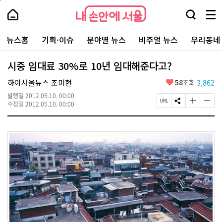
본
페
내
문
이
내
손
검
메
바
지
손
안
색
뉴
로
상
안
주
에
창
전
가
단
에
뉴스홈
기획·이슈
분야별 뉴스
비주얼 뉴스
우리동네
요
서
열
체
기
으
서
서
울
기
보
로
울
비
기
이
-
시중 임대료 30%로 10년 임대해준다고?
스
동
서
바
울
좋
하이서울뉴스 조미현
58
조회
3,862
로
시
아
가
대
발행일
2012.05.10. 00:00
요
기
페
S
글
글
표
수정일
2012.05.10. 00:00
이
N
자
자
소
지
S
크
크
통
U
공
기
기
포
R
유
크
작
털
L
하
게
게
복
기
변
변
사
경
경
하
하
기
기