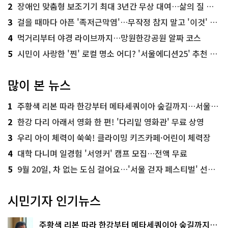
2
장애인 맞춤형 보조기기 최대 3년간 무상 대여…삶의 질 높인다
3
걸을 때마다 아픈 '족저근막염'…무작정 참지 말고 '이것' 해보세요!
4
먹거리부터 야경 라이브까지…망원한강공원 알짜 코스
5
시민이 사랑한 '찐' 로컬 명소 어디? '서울에디션25' 추천 코스
많이 본 뉴스
1
주황색 리본 따라 한강부터 메타세쿼이아 숲길까지…서울둘레길 15코스
2
한강 다리 아래서 영화 한 편! '다리밑 영화관' 무료 상영
3
우리 아이 체력이 쑥쑥! 클라이밍 키즈카페·어린이 체력장
4
대학 다니며 일경험 '서영커' 캠프 모집…전액 무료
5
9월 20일, 차 없는 도심 걸어요…'서울 걷자 페스티벌' 선착순 5천명
시민기자 인기뉴스
주황색 리본 따라 한강부터 메타세쿼이아 숲길까지…