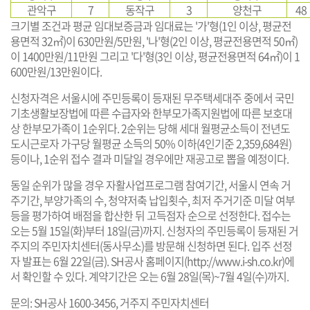
관악구
7
동작구
3
양천구
48
크기별 조건과 평균 임대보증금과 임대료는 '가'형(1인 이상, 평균전
용면적 32㎡)이 630만원/5만원, '나'형(2인 이상, 평균전용면적 50㎡)
이 1400만원/11만원 그리고 '다'형(3인 이상, 평균전용면적 64㎡)이 1
600만원/13만원이다.
신청자격은 서울시에 주민등록이 등재된 무주택세대주 중에서 국민
기초생활보장법에 따른 수급자와 한부모가족지원법에 따른 보호대
상 한부모가족이 1순위다. 2순위는 당해 세대 월평균소득이 전년도
도시근로자 가구당 월평균 소득의 50% 이하(4인기준 2,359,684원)
등이나, 1순위 접수 결과 미달일 경우에만 재공고로 뽑을 예정이다.
동일 순위가 많을 경우 자활사업프로그램 참여기간, 서울시 연속 거
주기간, 부양가족의 수, 청약저축 납입횟수, 최저 주거기준 미달 여부
등을 평가하여 배점을 합산한 뒤 고득점자 순으로 선정한다. 접수는
오는 5월 15일(화)부터 18일(금)까지. 신청자의 주민등록이 등재된 거
주지의 주민자치센터(동사무소)를 방문해 신청하면 된다. 입주 선정
자 발표는 6월 22일(금). SH공사 홈페이지(
http://www.i-sh.co.kr
)에
서 확인할 수 있다. 계약기간은 오는 6월 28일(목)~7월 4일(수)까지.
문의: SH공사 1600-3456, 거주지 주민자치센터