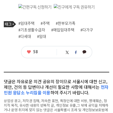
기
태
#임대주택
#주택
#한부모가족
사
그
관
#기초생활수급자
#매입임대주택
#다가구
련
#다세대
#임대
태
그
좋
58
카
트
페
아
카
위
이
요
오
터
스
톡
북
댓글은 자유로운 의견 공유의 장이므로 서울시에 대한 신고,
제안, 건의 등 답변이나 개선이 필요한 사항에 대해서는
전자
민원 응답소 누리집을 이용
하여 주시기 바랍니다.
상업성 광고, 저작권 침해, 저속한 표현, 특정인에 대한 비방, 명예훼손, 정
치적 목적, 유사한 내용의 반복적 글, 개인정보 유출,그 밖에 공익을 저해하
거나 운영 취지에 맞지 않는 댓글은 서울특별시 조례 및 개인정보보호법에