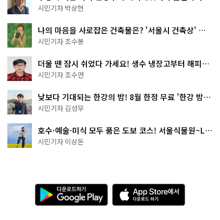
서울둘레길 15코스
시민기자 박상현
나의 마음을 사로잡은 건축물은? '서울시 건축상' 수
상작 공개!
시민기자 조수봉
더울 땐 잠시 쉬었다 가세요! 생수 냉장고부터 해피소
·무더위쉼터까지
시민기자 조수연
낮보다 기대되는 한강의 밤! 8월 한정 무료 '한강 밤
핑' 예약은?
시민기자 김성무
호수·예술·미식 모두 품은 도보 코스! 서울식물원~LG
아트센터~마곡테라스거리
시민기자 이상돈
다
A
운
p
로
p
드
S