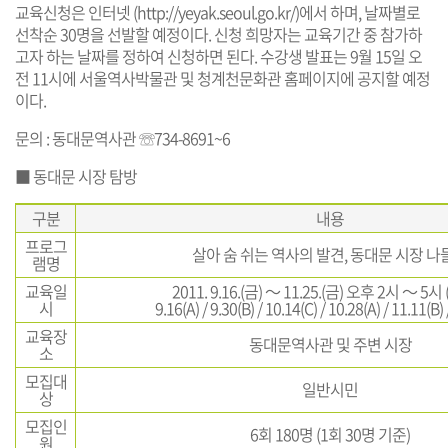
교육신청은 인터넷 (
http://yeyak.seoul.go.kr/
)에서 하며, 날짜별로
선착순 30명을 선발할 예정이다. 신청 희망자는 교육기간 중 참가하
고자 하는 날짜를 정하여 신청하면 된다. 수강생 발표는 9월 15일 오
전 11시에 서울역사박물관 및 청계천문화관 홈페이지에 공지할 예정
이다.
문의 : 동대문역사관 ☏734-8691~6
■ 동대문 시장 탐방
구분
내용
프로그
살아 숨 쉬는 역사의 발견, 동대문 시장 나
램명
교육일
2011. 9.16.(금) ～ 11.25.(금) 오후 2시 ～ 5시
시
9.16(A) / 9.30(B) / 10.14(C) / 10.28(A) / 11.11(B) 
교육장
동대문역사관 및 주변 시장
소
모집대
일반시민
상
모집인
6회 180명 (1회 30명 기준)
원