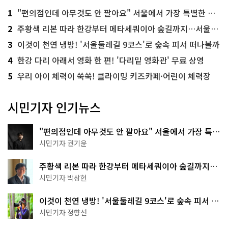
1
"편의점인데 아무것도 안 팔아요" 서울에서 가장 특별한 편의점의 정체
2
주황색 리본 따라 한강부터 메타세쿼이아 숲길까지…서울둘레길 15코스
3
이것이 천연 냉방! '서울둘레길 9코스'로 숲속 피서 떠나볼까
4
한강 다리 아래서 영화 한 편! '다리밑 영화관' 무료 상영
5
우리 아이 체력이 쑥쑥! 클라이밍 키즈카페·어린이 체력장
시민기자 인기뉴스
"편의점인데 아무것도 안 팔아요" 서울에서 가장 특별
한 편의점의 정체
시민기자 권기윤
주황색 리본 따라 한강부터 메타세쿼이아 숲길까지…
서울둘레길 15코스
시민기자 박상현
이것이 천연 냉방! '서울둘레길 9코스'로 숲속 피서 떠
나볼까
시민기자 정향선