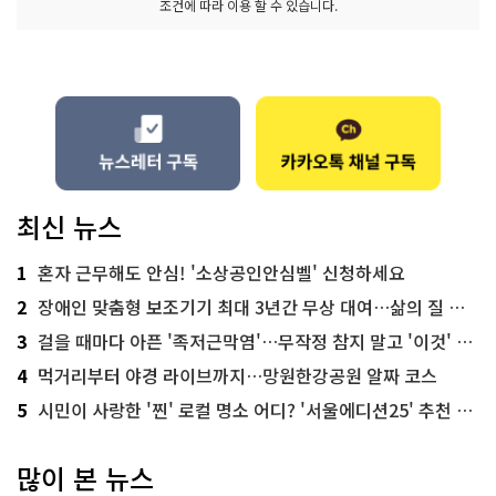
조건에 따라 이용 할 수 있습니다.
최신 뉴스
1
혼자 근무해도 안심! '소상공인안심벨' 신청하세요
2
장애인 맞춤형 보조기기 최대 3년간 무상 대여…삶의 질 높인다
3
걸을 때마다 아픈 '족저근막염'…무작정 참지 말고 '이것' 해보세요!
4
먹거리부터 야경 라이브까지…망원한강공원 알짜 코스
5
시민이 사랑한 '찐' 로컬 명소 어디? '서울에디션25' 추천 코스
많이 본 뉴스