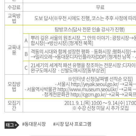
수강료
무료
교육방
도보 답사(※우천 시에도 진행, 코스는 추후 사정에 따라
법
탐방코스(답사 전문 인솔 강사가 진행)
뿌리 깊은 서울의 원조시장, 그 안의 이야기 : 광장시장
A
합시장(→방산시장) [청계천 북쪽]
교육내
격동의 시대와 함께 성장한 평화ㆍ동화시장 :평화시장(
용
B
→밀리오레→동대문디자인플라자(DDP) [청계천 남쪽ㆍ
21세기의 세계적 패션 유행을 창조하는 전문시장 :디자
C
완구도매시장ㆍ신발도매시장[동부상권]
※인터넷 신청(날짜별 선착순 모집)
모집방
- 서울시
http://yeyak.seoul.go.kr/
→교육
법
- 서울역사박물관
http://www.museum.seoul.kr/
→교육 
- 청계천문화관
http://cgcm.go.kr/
→교육→교육프
모집기
2011. 9. 1.(목) 10:00 ～ 9. 14.(수) 17:0
간
※ 수강 신청 미달 시 추가 모집
기
태
#동대문시장
#시장 답사 프로그램
사
그
관