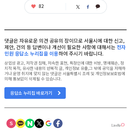
련
태
좋
82
카
트
페
그
아
카
위
이
요
오
터
스
톡
북
댓글은 자유로운 의견 공유의 장이므로 서울시에 대한 신고,
제안, 건의 등 답변이나 개선이 필요한 사항에 대해서는
전자
민원 응답소 누리집을 이용
하여 주시기 바랍니다.
상업성 광고, 저작권 침해, 저속한 표현, 특정인에 대한 비방, 명예훼손, 정
치적 목적, 유사한 내용의 반복적 글, 개인정보 유출,그 밖에 공익을 저해하
거나 운영 취지에 맞지 않는 댓글은 서울특별시 조례 및 개인정보보호법에
의해 통보없이 삭제될 수 있습니다.
응답소 누리집 바로가기