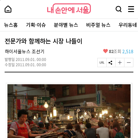
본
페
내
문
이
내
손
검
메
바
지
손
안
색
뉴
로
상
안
주
에
창
전
가
단
에
뉴스홈
기획·이슈
분야별 뉴스
비주얼 뉴스
우리동네
요
서
열
체
기
으
서
서
울
기
보
로
울
비
기
이
-
전문가와 함께하는 시장 나들이
스
동
서
바
울
좋
하이서울뉴스 조선기
82
조회
2,518
로
시
아
가
대
발행일
2011.09.01. 00:00
요
기
페
S
글
글
표
수정일
2011.09.01. 00:00
이
N
자
자
소
지
S
크
크
통
U
공
기
기
포
R
유
크
작
털
L
하
게
게
복
기
변
변
사
경
경
하
하
기
기