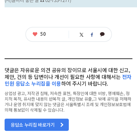
좋
50
카
트
페
아
카
위
이
요
오
터
스
톡
북
댓글은 자유로운 의견 공유의 장이므로 서울시에 대한 신고,
제안, 건의 등 답변이나 개선이 필요한 사항에 대해서는
전자
민원 응답소 누리집을 이용
하여 주시기 바랍니다.
상업성 광고, 저작권 침해, 저속한 표현, 특정인에 대한 비방, 명예훼손, 정
치적 목적, 유사한 내용의 반복적 글, 개인정보 유출,그 밖에 공익을 저해하
거나 운영 취지에 맞지 않는 댓글은 서울특별시 조례 및 개인정보보호법에
의해 통보없이 삭제될 수 있습니다.
응답소 누리집 바로가기