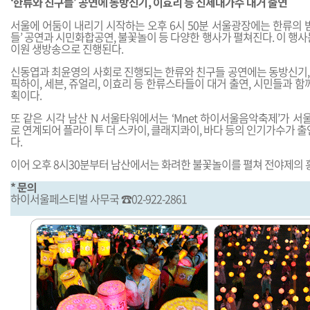
‘한류와 친구들’ 공연에 동방신기, 이효리 등 신세대가수 대거 출연
서울에 어둠이 내리기 시작하는 오후 6시 50분 서울광장에는 한류의 
들’ 공연과 시민화합공연, 불꽃놀이 등 다양한 행사가 펼쳐진다. 이 행사
이원 생방송으로 진행된다.
신동엽과 최윤영의 사회로 진행되는 한류와 친구들 공연에는 동방신기, 버
픽하이, 세븐, 쥬얼리, 이효리 등 한류스타들이 대거 출연, 시민들과 함
획이다.
또 같은 시각 남산 N 서울타워에서는 ‘Mnet 하이서울음악축제’가 
로 연계되어 플라이 투 더 스카이, 클래지콰이, 바다 등의 인기가수가 출
다.
이어 오후 8시30분부터 남산에서는 화려한 불꽃놀이를 펼쳐 전야제의 
* 문의
하이서울페스티벌 사무국 ☎02-922-2861