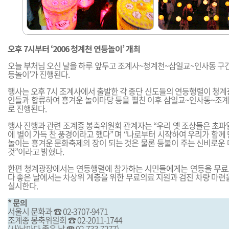
오후 7시부터 ‘2006 청계천 연등놀이’ 개최
오늘 부처님 오신 날을 하루 앞두고 조계사~청계천~삼일교~인사동 구간에
등놀이’가 진행된다.
행사는 오후 7시 조계사에서 출발한 각 종단 신도들의 연등행렬이 청계
인들과 합류하여 흥겨운 놀이마당 등을 펼친 이후 삼일교~인사동~조
로 진행된다.
행사 진행과 관련 조계종 봉축위원회 관계자는 “우리 옛 조상들은 초파
에 별이 가득 찬 풍경이라고 했다” 며 “나로부터 시작하여 우리가 함께
놀이는 흥겨운 문화축제의 장이 되는 것은 물론 등불이 주는 신비로운 
것”이라고 밝혔다.
한편 청계광장에서는 연등행렬에 참가하는 시민들에게는 연등을 무료로 
다 좋은 날에서는 차상위 계층을 위한 무료의료 지원과 검진 차량 마련
실시한다.
* 문의
서울시 문화과 ☎ 02-3707-9471
조계종 봉축위원회 ☎ 02-2011-1744
(사)날마다 좋은 날 ☎ 02-733-7277)