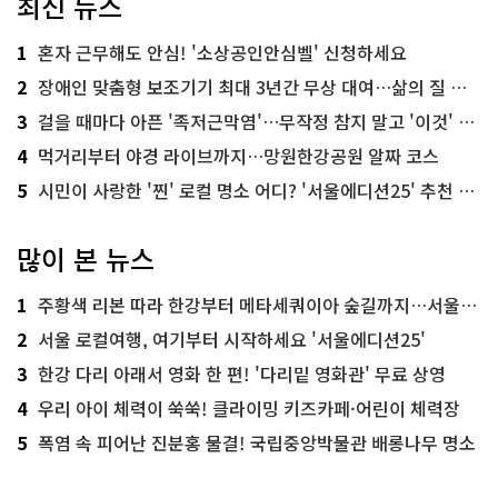
최신 뉴스
1
혼자 근무해도 안심! '소상공인안심벨' 신청하세요
2
장애인 맞춤형 보조기기 최대 3년간 무상 대여…삶의 질 높인다
3
걸을 때마다 아픈 '족저근막염'…무작정 참지 말고 '이것' 해보세요!
4
먹거리부터 야경 라이브까지…망원한강공원 알짜 코스
5
시민이 사랑한 '찐' 로컬 명소 어디? '서울에디션25' 추천 코스
많이 본 뉴스
1
주황색 리본 따라 한강부터 메타세쿼이아 숲길까지…서울둘레길 15코스
2
서울 로컬여행, 여기부터 시작하세요 '서울에디션25'
3
한강 다리 아래서 영화 한 편! '다리밑 영화관' 무료 상영
4
우리 아이 체력이 쑥쑥! 클라이밍 키즈카페·어린이 체력장
5
폭염 속 피어난 진분홍 물결! 국립중앙박물관 배롱나무 명소