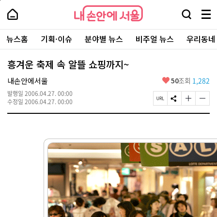
본
페
내
문
이
내
손
검
메
바
지
손
안
색
뉴
로
상
안
주
에
창
전
가
단
에
뉴스홈
기획·이슈
분야별 뉴스
비주얼 뉴스
우리동네
요
서
열
체
기
으
서
서
울
기
보
로
울
비
기
이
-
흥겨운 축제 속 알뜰 쇼핑까지~
스
동
서
바
울
좋
내손안에서울
50
조회
1,282
로
시
아
가
대
발행일
2006.04.27. 00:00
요
기
페
S
글
글
표
수정일
2006.04.27. 00:00
이
N
자
자
소
지
S
크
크
통
U
공
기
기
포
R
유
크
작
털
L
하
게
게
복
기
변
변
사
경
경
하
하
기
기