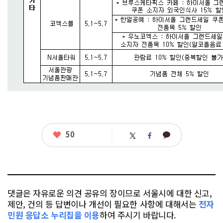
좋
50
카
트
페
아
카
위
이
요
오
터
스
톡
북
댓글은 자유로운 의견 공유의 장이므로 서울시에 대한 신고,
제안, 건의 등 답변이나 개선이 필요한 사항에 대해서는
전자
민원 응답소 누리집을 이용
하여 주시기 바랍니다.