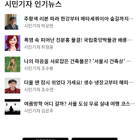
시민기자 인기뉴스
주황색 리본 따라 한강부터 메타세쿼이아 숲길까지…
서울둘레길 15코스
시민기자 박상현
폭염 속 피어난 진분홍 물결! 국립중앙박물관 배롱나
무 명소
시민기자 최정윤
나의 마음을 사로잡은 건축물은? '서울시 건축상' 수
상작 공개!
시민기자 조수봉
더울 땐 잠시 쉬었다 가세요! 생수 냉장고부터 해피소
·무더위쉼터까지
시민기자 조수연
여름방학 어디 갈까? 서울 도심 무료 실내 여행 코스
추천
시민기자 김은주
다
A