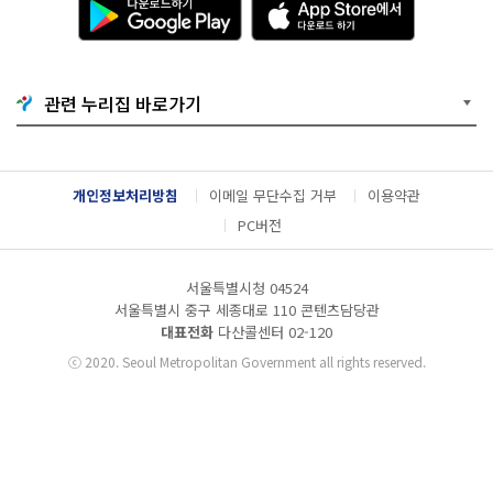
운
p
로
p
드
S
하
t
기
o
관련 누리집 바로가기
G
r
o
e
o
에
g
서
l
다
개인정보처리방침
이메일 무단수집 거부
이용약관
e
운
P
로
PC버전
l
드
a
하
y
기
서울특별시청 04524
서울특별시 중구 세종대로 110 콘텐츠담당관
대표전화
다산콜센터
02-120
ⓒ
2020. Seoul Metropolitan Government all rights reserved.