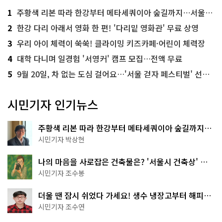
1
주황색 리본 따라 한강부터 메타세쿼이아 숲길까지…서울둘레길 15코스
2
한강 다리 아래서 영화 한 편! '다리밑 영화관' 무료 상영
3
우리 아이 체력이 쑥쑥! 클라이밍 키즈카페·어린이 체력장
4
대학 다니며 일경험 '서영커' 캠프 모집…전액 무료
5
9월 20일, 차 없는 도심 걸어요…'서울 걷자 페스티벌' 선착순 5천명
시민기자 인기뉴스
주황색 리본 따라 한강부터 메타세쿼이아 숲길까지…
서울둘레길 15코스
시민기자 박상현
나의 마음을 사로잡은 건축물은? '서울시 건축상' 수
상작 공개!
시민기자 조수봉
더울 땐 잠시 쉬었다 가세요! 생수 냉장고부터 해피소
·무더위쉼터까지
시민기자 조수연