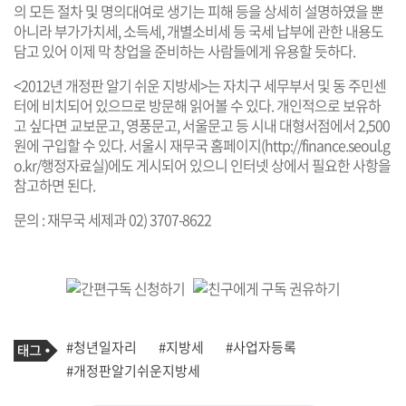
의 모든 절차 및 명의대여로 생기는 피해 등을 상세히 설명하였을 뿐
아니라 부가가치세, 소득세, 개별소비세 등 국세 납부에 관한 내용도
담고 있어 이제 막 창업을 준비하는 사람들에게 유용할 듯하다.
<2012년 개정판 알기 쉬운 지방세>는 자치구 세무부서 및 동 주민센
터에 비치되어 있으므로 방문해 읽어볼 수 있다. 개인적으로 보유하
고 싶다면 교보문고, 영풍문고, 서울문고 등 시내 대형서점에서 2,500
원에 구입할 수 있다. 서울시 재무국 홈페이지(
http://finance.seoul.g
o.kr/
행정자료실)에도 게시되어 있으니 인터넷 상에서 필요한 사항을
참고하면 된다.
문의 : 재무국 세제과 02) 3707-8622
기
태
#청년일자리
#지방세
#사업자등록
사
그
관
#개정판알기쉬운지방세
련
태