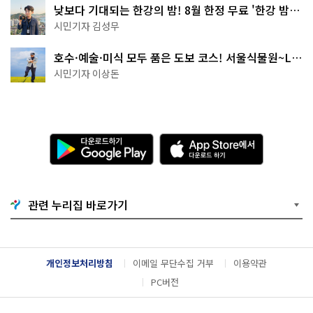
낮보다 기대되는 한강의 밤! 8월 한정 무료 '한강 밤
핑' 예약은?
시민기자 김성무
호수·예술·미식 모두 품은 도보 코스! 서울식물원~LG
아트센터~마곡테라스거리
시민기자 이상돈
다
A
운
p
로
p
드
S
하
t
기
o
관련 누리집 바로가기
G
r
o
e
o
에
g
서
l
다
개인정보처리방침
이메일 무단수집 거부
이용약관
e
운
P
로
PC버전
l
드
a
하