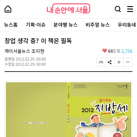
본
페
내
문
이
내
손
검
메
바
지
손
안
색
뉴
로
상
안
주
에
창
전
가
단
에
뉴스홈
기획·이슈
분야별 뉴스
비주얼 뉴스
우리동네
요
서
열
체
기
으
서
서
울
기
보
로
울
비
기
이
-
창업 생각 중? 이 책은 필독
스
동
서
바
울
좋
하이서울뉴스 조미현
68
조회
2,756
로
시
아
가
대
발행일
2012.02.29. 00:00
요
기
페
S
글
글
표
수정일
2012.02.29. 00:00
이
N
자
자
소
지
S
크
크
통
U
공
기
기
포
R
유
크
작
털
L
하
게
게
복
기
변
변
사
경
경
하
하
기
기