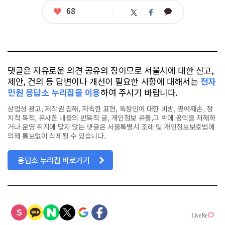
그
좋
68
카
트
페
아
카
위
이
요
오
터
스
톡
북
댓글은 자유로운 의견 공유의 장이므로 서울시에 대한 신고,
제안, 건의 등 답변이나 개선이 필요한 사항에 대해서는
전자
민원 응답소 누리집을 이용
하여 주시기 바랍니다.
상업성 광고, 저작권 침해, 저속한 표현, 특정인에 대한 비방, 명예훼손, 정
치적 목적, 유사한 내용의 반복적 글, 개인정보 유출,그 밖에 공익을 저해하
거나 운영 취지에 맞지 않는 댓글은 서울특별시 조례 및 개인정보보호법에
의해 통보없이 삭제될 수 있습니다.
응답소 누리집 바로가기