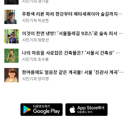
시민기자 권기윤
주황색 리본 따라 한강부터 메타세쿼이아 숲길까지…
서울둘레길 15코스
시민기자 박상현
이것이 천연 냉방! '서울둘레길 9코스'로 숲속 피서 떠
나볼까
시민기자 정향선
나의 마음을 사로잡은 건축물은? '서울시 건축상' 수
상작 공개!
시민기자 조수봉
한여름에도 얼음장 같은 계곡물! 서울 '진관사 계곡'이
천국이네~
시민기자 양지영
다
A
운
p
로
p
드
S
하
t