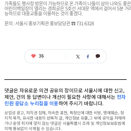
가족들도 행사장 방문이 가능하므로 온 가족이 나들이 삼아 나와도 좋은
어린이백일장이 열리는 경희궁은 5호선 서대문 역에서 걸어서 5분 거리
능하므로 대중교통을 이용하는 것이 좋겠다.
문의 : 서울시 홍보기획관 홍보담당관 ☎ 731-6328
좋
36
카
트
페
아
카
위
이
요
오
터
스
톡
북
댓글은 자유로운 의견 공유의 장이므로 서울시에 대한 신고,
제안, 건의 등 답변이나 개선이 필요한 사항에 대해서는
전자
민원 응답소 누리집을 이용
하여 주시기 바랍니다.
상업성 광고, 저작권 침해, 저속한 표현, 특정인에 대한 비방, 명예훼손, 정
치적 목적, 유사한 내용의 반복적 글, 개인정보 유출,그 밖에 공익을 저해하
거나 운영 취지에 맞지 않는 댓글은 서울특별시 조례 및 개인정보보호법에
의해 통보없이 삭제될 수 있습니다.