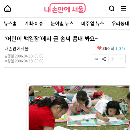
본
페
내
문
이
내
손
검
메
바
지
손
안
색
뉴
로
상
안
주
에
창
전
가
단
에
뉴스홈
기획·이슈
분야별 뉴스
비주얼 뉴스
우리동네
요
서
열
체
기
으
서
서
울
기
보
로
울
비
기
이
-
‘어린이 백일장’에서 글 솜씨 뽐내 봐요~
스
동
서
바
울
좋
내손안에서울
36
조회
1,077
로
시
아
가
대
발행일
2006.04.18. 00:00
요
기
페
S
글
글
표
수정일
2006.04.18. 00:00
이
N
자
자
소
지
S
크
크
통
U
공
기
기
포
R
유
크
작
털
L
하
게
게
복
기
변
변
사
경
경
하
하
기
기