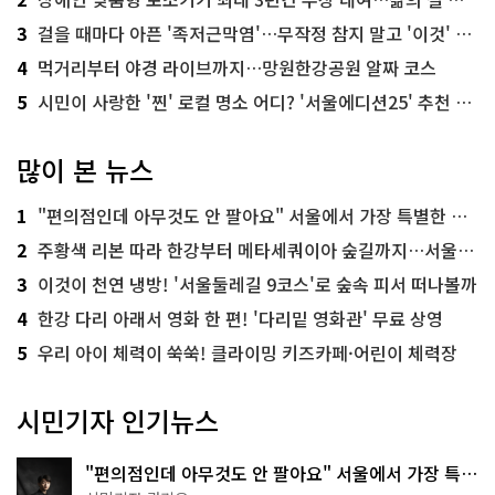
3
걸을 때마다 아픈 '족저근막염'…무작정 참지 말고 '이것' 해보세요!
4
먹거리부터 야경 라이브까지…망원한강공원 알짜 코스
5
시민이 사랑한 '찐' 로컬 명소 어디? '서울에디션25' 추천 코스
많이 본 뉴스
1
"편의점인데 아무것도 안 팔아요" 서울에서 가장 특별한 편의점의 정체
2
주황색 리본 따라 한강부터 메타세쿼이아 숲길까지…서울둘레길 15코스
3
이것이 천연 냉방! '서울둘레길 9코스'로 숲속 피서 떠나볼까
4
한강 다리 아래서 영화 한 편! '다리밑 영화관' 무료 상영
5
우리 아이 체력이 쑥쑥! 클라이밍 키즈카페·어린이 체력장
시민기자 인기뉴스
"편의점인데 아무것도 안 팔아요" 서울에서 가장 특별
한 편의점의 정체