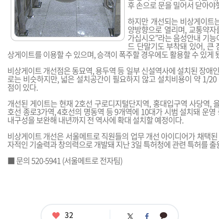
후 손으로 문을 밀어서 닫아야
하지만 개선되는 비상게이트는
양방향으로 열리며, 교통약자를
가십시오”라는 음성안내 기능이
드 단말기도 부착돼 있어, 큰
상게이트를 이용할 수 있으며, 승객이 폭주할 경우에도 활용할 수 있게 
비상게이트 개선점은 동묘역, 용두역 등 일부 신설역사에 설치된 장애
로는 비슷하지만, 넓은 설치공간이 필요하지 않고 설치비용이 약 1/2
점이 있다.
개선된 게이트는 현재 2호선 구로디지털단지역, 홍대입구역 사당역, 을
호선 종로3가역, 4호선의 명동역 등 9개역에 10대가 시범 설치돼 운영
내구성을 보완해 내년까지 전 역사에 확대 설치할 예정이다.
비상게이트 개선은 서울메트로 직원들의 업무 개선 아이디어가 채택된
자적인 기술력과 창의력으로 개발돼 지난 3일 특허청에 관련 특허를 출
■ 문의 520-5941 (서울메트로 전자팀)
좋
32
카
트
페