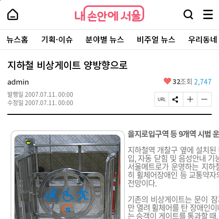
본
페
내
문
이
내
손
검
메
바
지
손
안
색
뉴
로
상
안
주
에
창
전
가
단
에
뉴스홈
기획·이슈
분야별 뉴스
비주얼 뉴스
우리동네
요
서
열
체
기
으
서
서
울
기
보
로
울
비
기
이
-
지하철 비상게이트 양방향으로
스
동
서
바
울
좋
admin
32
조회
2,747
로
시
아
가
대
발행일
2007.07.11. 00:00
요
기
페
S
글
글
표
수정일
2007.07.11. 00:00
이
N
자
자
소
지
S
크
크
통
U
공
기
기
포
을지로입구역 등 9개역 시범 
R
유
크
작
털
L
하
게
게
지하철역 개찰구 옆에 설치된
복
기
변
변
입, 자동 닫힘 및 음성안내 기
사
경
경
서울메트로가 운영하는 지하철 
하
하
히 휠체어장애인 등 교통약자
기
기
전망이다.
기존의 비상게이트는 문이 잠
만 열려 휠체어를 탄 장애인이
는 승객이 게이트를 통과할 때