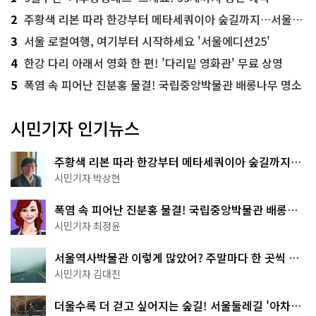
2
주황색 리본 따라 한강부터 메타세쿼이아 숲길까지…서울둘레길 15코스
3
서울 로컬여행, 여기부터 시작하세요 '서울에디션25'
4
한강 다리 아래서 영화 한 편! '다리밑 영화관' 무료 상영
5
폭염 속 피어난 진분홍 물결! 국립중앙박물관 배롱나무 명소
시민기자 인기뉴스
주황색 리본 따라 한강부터 메타세쿼이아 숲길까지…
서울둘레길 15코스
시민기자 박상현
폭염 속 피어난 진분홍 물결! 국립중앙박물관 배롱나
무 명소
시민기자 최정윤
서울역사박물관 이렇게 많았어? 주말마다 한 곳씩 떠
나는 역사 산책
시민기자 김대진
더울수록 더 걷고 싶어지는 숲길! 서울둘레길 '아차산