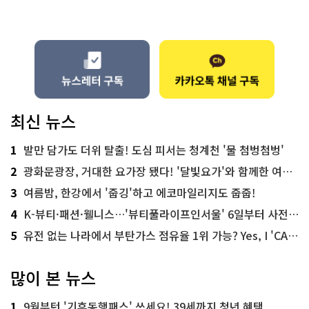
최신 뉴스
1
발만 담가도 더위 탈출! 도심 피서는 청계천 '물 첨벙첨벙'
2
광화문광장, 거대한 요가장 됐다! '달빛요가'와 함께한 여름밤 힐링
3
여름밤, 한강에서 '줍깅'하고 에코마일리지도 줍줍!
4
K-뷰티·패션·웰니스…'뷰티풀라이프인서울' 6일부터 사전 예약
5
유전 없는 나라에서 부탄가스 점유율 1위 가능? Yes, I 'CAN'
많이 본 뉴스
1
9월부턴 '기후동행패스' 쓰세요! 39세까지 청년 혜택