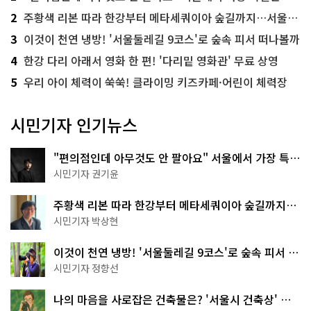
2
주황색 리본 따라 한강부터 메타세쿼이아 숲길까지…서울둘레길 15코스
3
이것이 천연 냉방! '서울둘레길 9코스'로 숲속 피서 떠나볼까
4
한강 다리 아래서 영화 한 편! '다리밑 영화관' 무료 상영
5
우리 아이 체력이 쑥쑥! 클라이밍 키즈카페·어린이 체력장
시민기자 인기뉴스
"편의점인데 아무것도 안 팔아요" 서울에서 가장 특별
한 편의점의 정체
시민기자 권기윤
주황색 리본 따라 한강부터 메타세쿼이아 숲길까지…
서울둘레길 15코스
시민기자 박상현
이것이 천연 냉방! '서울둘레길 9코스'로 숲속 피서 떠
나볼까
시민기자 정향선
나의 마음을 사로잡은 건축물은? '서울시 건축상' 수