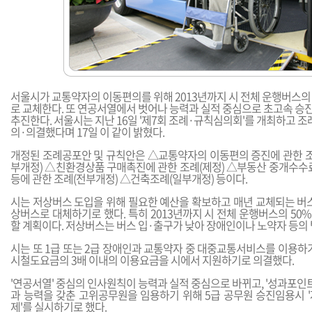
서울시가 교통약자의 이동편의를 위해 2013년까지 시 전체 운행버스의
로 교체한다. 또 연공서열에서 벗어나 능력과 실적 중심으로 초고속 승
추진한다. 서울시는 지난 16일 '제7회 조례·규칙심의회'를 개최하고 
의·의결했다며 17일 이 같이 밝혔다.
개정된 조례공포안 및 규칙안은 △교통약자의 이동편의 증진에 관한 조
부개정) △친환경상품 구매촉진에 관한 조례(제정) △부동산 중개수수료
등에 관한 조례(전부개정) △건축조례(일부개정) 등이다.
시는 저상버스 도입을 위해 필요한 예산을 확보하고 매년 교체되는 버스
상버스로 대체하기로 했다. 특히 2013년까지 시 전체 운행버스의 5
할 계획이다. 저상버스는 버스 입·출구가 낮아 장애인이나 노약자 등의 
시는 또 1급 또는 2급 장애인과 교통약자 중 대중교통서비스를 이용하
시철도요금의 3배 이내의 이용요금을 시에서 지원하기로 의결했다.
'연공서열' 중심의 인사원칙이 능력과 실적 중심으로 바뀌고, '성과포인트
과 능력을 갖춘 고위공무원을 임용하기 위해 5급 공무원 승진임용시 '
제'를 실시하기로 했다.