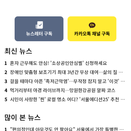
최신 뉴스
1
혼자 근무해도 안심! '소상공인안심벨' 신청하세요
2
장애인 맞춤형 보조기기 최대 3년간 무상 대여…삶의 질 높인다
3
걸을 때마다 아픈 '족저근막염'…무작정 참지 말고 '이것' 해보세요!
4
먹거리부터 야경 라이브까지…망원한강공원 알짜 코스
5
시민이 사랑한 '찐' 로컬 명소 어디? '서울에디션25' 추천 코스
많이 본 뉴스
1
"편의점인데 아무것도 안 팔아요" 서울에서 가장 특별한 편의점의 정체