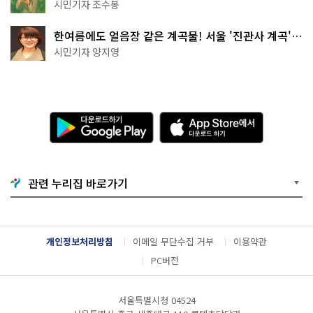
상작 공개!
시민기자 조수봉
한여름에도 얼음장 같은 계곡물! 서울 '진관사 계곡'이
천국이네~
시민기자 양지영
다
A
운
p
로
p
드
S
하
t
기
o
관련 누리집 바로가기
G
r
o
e
o
에
g
서
l
다
개인정보처리방침
이메일 무단수집 거부
이용약관
e
운
P
로
PC버전
l
드
a
하
y
기
서울특별시청 04524