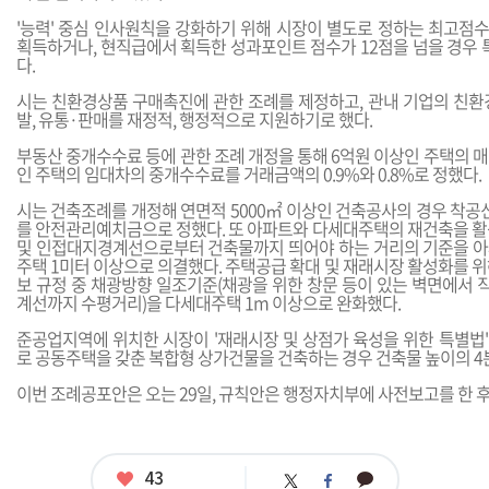
'능력' 중심 인사원칙을 강화하기 위해 시장이 별도로 정하는 최고점수
획득하거나, 현직급에서 획득한 성과포인트 점수가 12점을 넘을 경우 
다.
시는 친환경상품 구매촉진에 관한 조례를 제정하고, 관내 기업의 친환
발, 유통·판매를 재정적, 행정적으로 지원하기로 했다.
부동산 중개수수료 등에 관한 조례 개정을 통해 6억원 이상인 주택의 
인 주택의 임대차의 중개수수료를 거래금액의 0.9%와 0.8%로 정했다.
시는 건축조례를 개정해 연면적 5000㎡ 이상인 건축공사의 경우 착공
를 안전관리예치금으로 정했다. 또 아파트와 다세대주택의 재건축을 활
및 인접대지경계선으로부터 건축물까지 띄어야 하는 거리의 기준을 아파
주택 1미터 이상으로 의결했다. 주택공급 확대 및 재래시장 활성화를 
보 규정 중 채광방향 일조기준(채광을 위한 창문 등이 있는 벽면에서
계선까지 수평거리)을 다세대주택 1m 이상으로 완화했다.
준공업지역에 위치한 시장이 '재래시장 및 상점가 육성을 위한 특별법
로 공동주택을 갖춘 복합형 상가건물을 건축하는 경우 건축물 높이의 4
이번 조례공포안은 오는 29일, 규칙안은 행정자치부에 사전보고를 한 후
좋
43
카
트
페