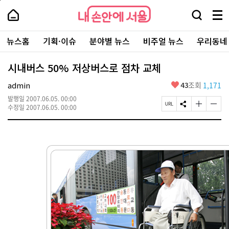
본
페
내
문
이
내
손
검
메
바
지
손
안
색
뉴
로
상
안
주
에
창
전
가
단
에
뉴스홈
기획·이슈
분야별 뉴스
비주얼 뉴스
우리동네
요
서
열
체
기
으
서
서
울
기
보
로
울
비
기
이
-
시내버스 50% 저상버스로 점차 교체
스
동
서
바
울
좋
admin
43
조회
1,171
로
시
아
가
대
발행일
2007.06.05. 00:00
요
기
페
S
글
글
표
수정일
2007.06.05. 00:00
이
N
자
자
소
지
S
크
크
통
U
공
기
기
포
R
유
크
작
털
L
하
게
게
복
기
변
변
사
경
경
하
하
기
기