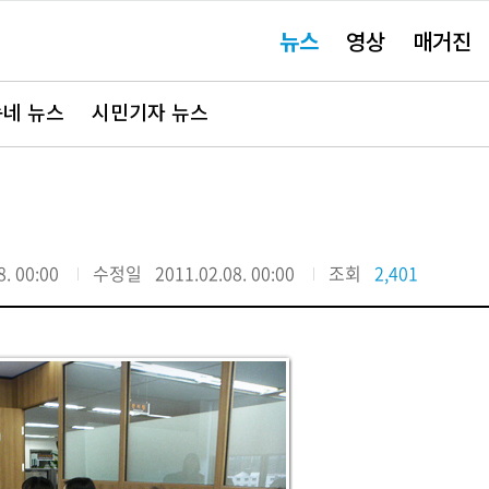
주
뉴스
영상
매거진
요
서
비
스
바
네 뉴스
시민기자 뉴스
로
가
기"
8. 00:00
수정일
2011.02.08. 00:00
조회
2,401