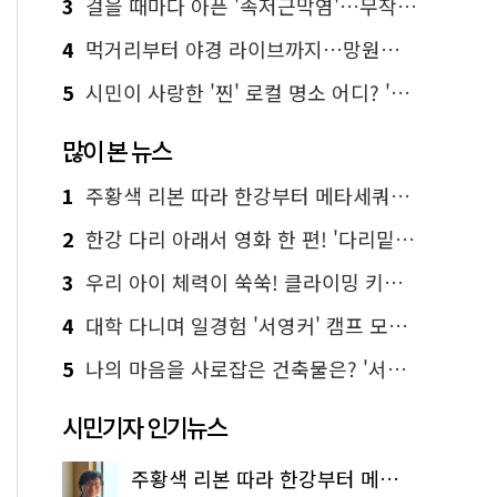
3
걸을 때마다 아픈 '족저근막염'…무작정 참지 말고 '이것' 해보세요!
4
먹거리부터 야경 라이브까지…망원한강공원 알짜 코스
5
시민이 사랑한 '찐' 로컬 명소 어디? '서울에디션25' 추천 코스
많이 본 뉴스
1
주황색 리본 따라 한강부터 메타세쿼이아 숲길까지…서울둘레길 15코스
2
한강 다리 아래서 영화 한 편! '다리밑 영화관' 무료 상영
3
우리 아이 체력이 쑥쑥! 클라이밍 키즈카페·어린이 체력장
4
대학 다니며 일경험 '서영커' 캠프 모집…전액 무료
5
나의 마음을 사로잡은 건축물은? '서울시 건축상' 수상작 공개!
시민기자 인기뉴스
주황색 리본 따라 한강부터 메타세쿼이아 숲길까지…서울둘레길 15코스