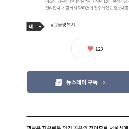
이곳의 김은영 센터장은 “센터 직원 12명, 현장상담
안타깝다. 지금까지 5,800건이 접수되었고 정보제공과
기
태
#그물망복지
사
그
관
련
태
그
좋
123
아
요
댓글은 자유로운 의견 공유의 장이므로 서울시에 대