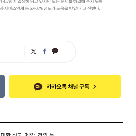
가 417명이 열심히 뛰고 있지만 모든 문제를 해결해 주지 못해
 서비스연계 등 60~80% 정도가 도움을 받았다”고 전했다.
카
트
페
카
위
이
오
터
스
톡
북
한 신고, 제안, 건의 등