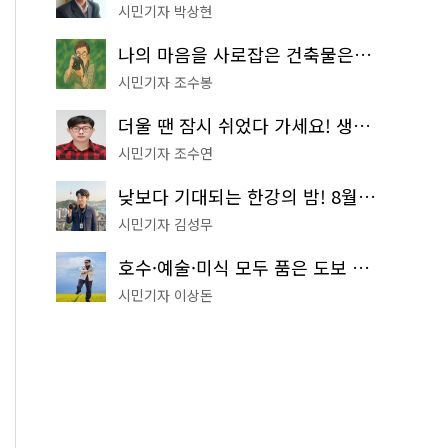
시민기자 박상현
나의 마음을 사로잡은 건축물은? '서울시 건축상' 수상작 공개!
시민기자 조수봉
더울 땐 잠시 쉬었다 가세요! 생수 냉장고부터 해피소·무더위쉼터까지
시민기자 조수연
낮보다 기대되는 한강의 밤! 8월 한정 무료 '한강 밤핑' 예약은?
시민기자 김성무
호수·예술·미식 모두 품은 도보 코스! 서울식물원~LG아트센터~마곡테라스거리
시민기자 이상돈