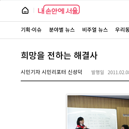
본
페
문
이
뉴
바
지
스
로
상
룸
가
단
뉴
기
으
스
로
기획·이슈
분야별 뉴스
비주얼 뉴스
우리동
주
이
요
동
서
비
스
희망을 전하는 해결사
바
로
가
기
시민기자 시민리포터 신성덕
발행일
2011.02.0