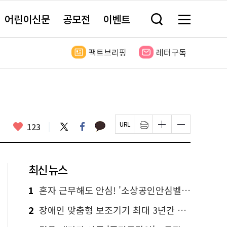
어린이신문
공모전
이벤트
검
메
색
뉴
창
전
열
체
팩트브리핑
레터구독
기
보
기
카
좋
트
페
123
페
인
글
글
카
위
이
아
이
쇄
자
자
오
터
스
요
지
하
크
크
톡
북
U
기
기
기
R
새
크
작
L
창
게
게
최신 뉴스
복
열
변
변
사
림
경
경
하
하
1
혼자 근무해도 안심! '소상공인안심벨' 신청하세요
기
기
2
장애인 맞춤형 보조기기 최대 3년간 무상 대여…삶의 질 높인다