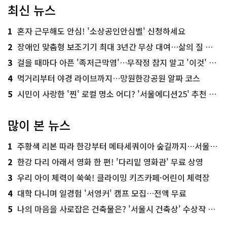
최신 뉴스
1
혼자 근무해도 안심! '소상공인안심벨' 신청하세요
2
장애인 맞춤형 보조기기 최대 3년간 무상 대여…삶의 질 높인다
3
걸을 때마다 아픈 '족저근막염'…무작정 참지 말고 '이것' 해보세요!
4
먹거리부터 야경 라이브까지…망원한강공원 알짜 코스
5
시민이 사랑한 '찐' 로컬 명소 어디? '서울에디션25' 추천 코스
많이 본 뉴스
1
주황색 리본 따라 한강부터 메타세쿼이아 숲길까지…서울둘레길 15코스
2
한강 다리 아래서 영화 한 편! '다리밑 영화관' 무료 상영
3
우리 아이 체력이 쑥쑥! 클라이밍 키즈카페·어린이 체력장
4
대학 다니며 일경험 '서영커' 캠프 모집…전액 무료
5
나의 마음을 사로잡은 건축물은? '서울시 건축상' 수상작 공개!