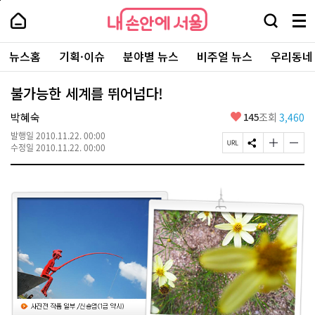
본
페
내
문
이
내
손
검
메
바
지
손
안
색
뉴
로
상
안
주
에
창
전
가
단
에
뉴스홈
기획·이슈
분야별 뉴스
비주얼 뉴스
우리동네
요
서
열
체
기
으
서
서
울
기
보
로
울
비
기
이
-
불가능한 세계를 뛰어넘다!
스
동
서
바
울
좋
박혜숙
145
조회
3,460
로
시
아
가
대
발행일
2010.11.22. 00:00
요
기
페
S
글
글
표
수정일
2010.11.22. 00:00
이
N
자
자
소
지
S
크
크
통
U
공
기
기
포
R
유
크
작
털
L
하
게
게
복
기
변
변
사
경
경
하
하
기
기