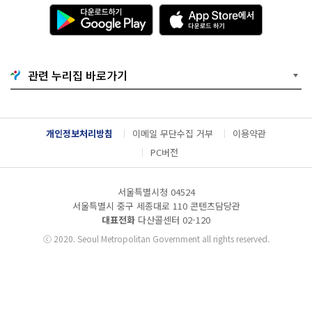
다
A
운
p
로
p
드
S
하
t
기
o
관련 누리집 바로가기
G
r
o
e
o
에
g
서
l
다
개인정보처리방침
이메일 무단수집 거부
이용약관
e
운
P
로
PC버전
l
드
a
하
y
기
서울특별시청 04524
서울특별시 중구 세종대로 110 콘텐츠담당관
대표전화
다산콜센터
02-120
ⓒ
2020. Seoul Metropolitan Government all rights reserved.