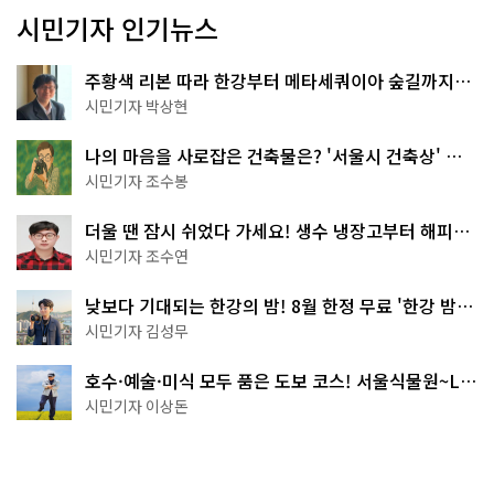
시민기자 인기뉴스
주황색 리본 따라 한강부터 메타세쿼이아 숲길까지…
서울둘레길 15코스
시민기자 박상현
나의 마음을 사로잡은 건축물은? '서울시 건축상' 수
상작 공개!
시민기자 조수봉
더울 땐 잠시 쉬었다 가세요! 생수 냉장고부터 해피소
·무더위쉼터까지
시민기자 조수연
낮보다 기대되는 한강의 밤! 8월 한정 무료 '한강 밤
핑' 예약은?
시민기자 김성무
호수·예술·미식 모두 품은 도보 코스! 서울식물원~LG
아트센터~마곡테라스거리
시민기자 이상돈