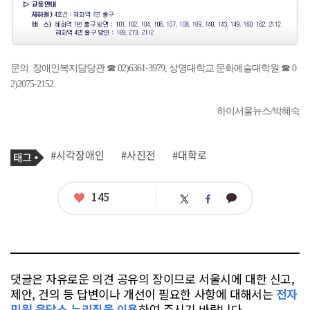
문의: 장애인복지담당관 ☎ 02)6361-3979, 상명대학교 문화예술대학원 ☎ 0
2)2075-2152
하이서울뉴스/박혜숙
기
태
#시각장애인
#사진전
#대학로
사
그
관
련
태
좋
145
카
트
페
그
아
카
위
이
요
오
터
스
톡
북
댓글은 자유로운 의견 공유의 장이므로 서울시에 대한 신고,
제안, 건의 등 답변이나 개선이 필요한 사항에 대해서는
전자
민원 응답소 누리집을 이용
하여 주시기 바랍니다.