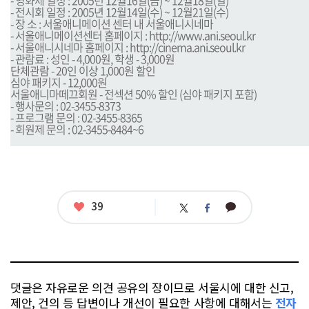
- 영화제 일정 : 2005년 12월16일(금) ~ 12월18일(일)
- 전시회 일정 : 2005년 12월14일(수) ~ 12월21일(수)
- 장 소 : 서울애니메이션 센터 내 서울애니시네마
- 서울애니메이션센터 홈페이지 :
http://www.ani.seoul.kr
- 서울애니시네마 홈페이지 :
http://cinema.ani.seoul.kr
- 관람료 : 성인 - 4,000원, 학생 - 3,000원
단체관람 - 20인 이상 1,000원 할인
심야 패키지 - 12,000원
서울애니마떼끄회원 - 전섹션 50% 할인 (심야 패키지 포함)
- 행사문의 : 02-3455-8373
- 프로그램 문의 : 02-3455-8365
- 회원제 문의 : 02-3455-8484~6
좋
39
카
트
페
아
카
위
이
요
오
터
스
톡
북
댓글은 자유로운 의견 공유의 장이므로 서울시에 대한 신고,
제안, 건의 등 답변이나 개선이 필요한 사항에 대해서는
전자