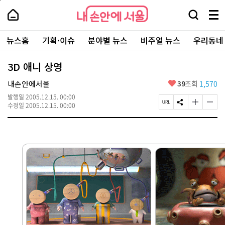
본
페
내
문
이
내
손
검
메
바
지
손
안
색
뉴
로
상
안
주
에
창
전
가
단
에
뉴스홈
기획·이슈
분야별 뉴스
비주얼 뉴스
우리동네
요
서
열
체
기
으
서
서
울
기
보
로
울
비
기
이
-
3D 애니 상영
스
동
서
바
울
좋
내손안에서울
39
조회
1,570
로
시
아
가
대
발행일
2005.12.15. 00:00
요
기
페
S
글
글
표
수정일
2005.12.15. 00:00
이
N
자
자
소
지
S
크
크
통
U
공
기
기
포
R
유
크
작
털
L
하
게
게
복
기
변
변
사
경
경
하
하
기
기