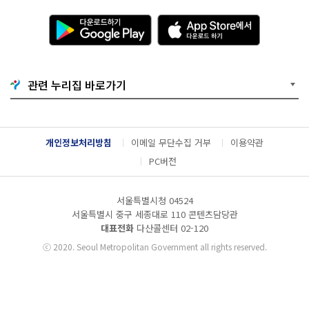
다
A
운
p
로
p
드
S
하
t
기
o
관련 누리집 바로가기
G
r
o
e
o
에
g
서
l
다
개인정보처리방침
이메일 무단수집 거부
이용약관
e
운
P
로
PC버전
l
드
a
하
y
기
서울특별시청 04524
서울특별시 중구 세종대로 110 콘텐츠담당관
대표전화
다산콜센터
02-120
ⓒ
2020. Seoul Metropolitan Government all rights reserved.