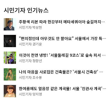
시민기자 인기뉴스
주황색 리본 따라 한강부터 메타세쿼이아 숲길까지…
서울둘레길 15코스
시민기자 박상현
"편의점인데 아무것도 안 팔아요" 서울에서 가장 특별
한 편의점의 정체
시민기자 권기윤
이것이 천연 냉방! '서울둘레길 9코스'로 숲속 피서 떠
나볼까
시민기자 정향선
나의 마음을 사로잡은 건축물은? '서울시 건축상' 수
상작 공개!
시민기자 조수봉
한여름에도 얼음장 같은 계곡물! 서울 '진관사 계곡'이
천국이네~
시민기자 양지영