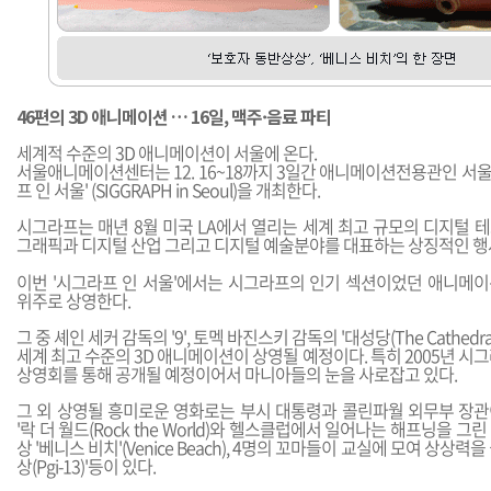
46편의 3D 애니메이션 … 16일, 맥주·음료 파티
세계적 수준의 3D 애니메이션이 서울에 온다.
서울애니메이션센터는 12. 16~18까지 3일간 애니메이션전용관인 서
프 인 서울' (SIGGRAPH in Seoul)을 개최한다.
시그라프는 매년 8월 미국 LA에서 열리는 세계 최고 규모의 디지털 
그래픽과 디지털 산업 그리고 디지털 예술분야를 대표하는 상징적인 행
이번 '시그라프 인 서울'에서는 시그라프의 인기 섹션이었던 애니메
위주로 상영한다.
그 중 셰인 세커 감독의 '9', 토멕 바진스키 감독의 '대성당(The Cathedr
세계 최고 수준의 3D 애니메이션이 상영될 예정이다. 특히 2005년 시
상영회를 통해 공개될 예정이어서 마니아들의 눈을 사로잡고 있다.
그 외 상영될 흥미로운 영화로는 부시 대통령과 콜린파월 외무부 장
'락 더 월드(Rock the World)와 헬스클럽에서 일어나는 해프닝을 
상 '베니스 비치'(Venice Beach), 4명의 꼬마들이 교실에 모여 상상
상(Pgi-13)'등이 있다.