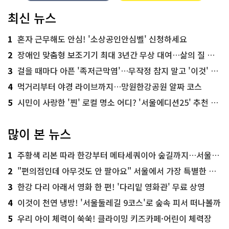
최신 뉴스
1
혼자 근무해도 안심! '소상공인안심벨' 신청하세요
2
장애인 맞춤형 보조기기 최대 3년간 무상 대여…삶의 질 높인다
3
걸을 때마다 아픈 '족저근막염'…무작정 참지 말고 '이것' 해보세요!
4
먹거리부터 야경 라이브까지…망원한강공원 알짜 코스
5
시민이 사랑한 '찐' 로컬 명소 어디? '서울에디션25' 추천 코스
많이 본 뉴스
1
주황색 리본 따라 한강부터 메타세쿼이아 숲길까지…서울둘레길 15코스
2
"편의점인데 아무것도 안 팔아요" 서울에서 가장 특별한 편의점의 정체
3
한강 다리 아래서 영화 한 편! '다리밑 영화관' 무료 상영
4
이것이 천연 냉방! '서울둘레길 9코스'로 숲속 피서 떠나볼까
5
우리 아이 체력이 쑥쑥! 클라이밍 키즈카페·어린이 체력장