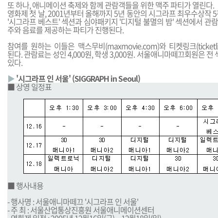
또 하나, 애니메이션 축제와 함께 관람객들을 위한 맥주 파티가 열린다.
영화제 첫 날, 2001년부터 올해까지 5년 동안의 시그라프 최우수상작 
'시그라프 베스트' 섹션과 심야패키지 '디지털 불멸의 밤' 섹션에서 
주와 음료를 제공하는 파티가 진행된다.
참여를 원하는 이들은 맥스무비(
maxmovie.com
)와 티켓링크(
ticketl
된다. 관람료는 성인 4,000원, 학생 3,000원. 서울애니마떼끄회원은 전 
있다.
▶
'시그라프 인 서울' (SIGGRAPH in Seoul)
■ 상영 일정표
■ 행사내용
- 행사명 : 서울애니마떼끄 '시그라프 인 서울'
- 주 최 : 서울산업통상진흥원 서울애니메이션센터