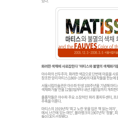
있다.
화려한 색채에 사로잡힌다 ‘마티스와 불멸의 색채화가들
야수파의 선두주자. 화려한 색감으로 단번에 마음을 사로
창조한 앙리 마티스(1869~1954)의 대표작들을 한눈에 
서울시립미술관은 야수파 탄생 100주년을 기념해 마티스
색채화가들’전을 12월3일부터 내년 3월5일까지 개최한
출품작들은 야수파 주요 소장처인 파리 퐁피두센터, 프
주축을 이룬다.
마티스의 1919년작 ‘희고 노란 옷을 입은 책 읽는 여자’, 
에서, 난간에 있는 여인’, 블라멩크의 1907년작 ‘정물’,
들이 대거 선정됐다.