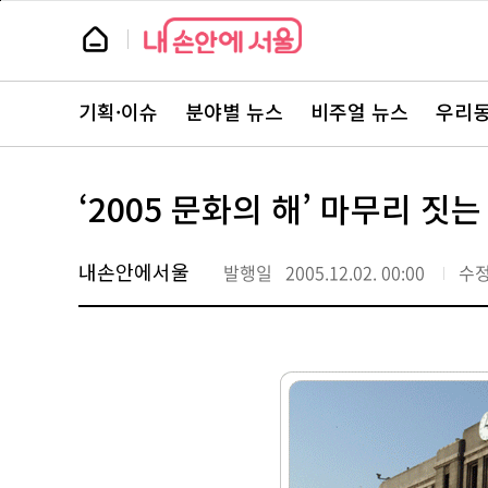
본
페
문
이
뉴
바
지
스
로
상
룸
가
단
뉴
기
으
스
로
기획·이슈
분야별 뉴스
비주얼 뉴스
우리동
주
이
요
동
서
비
스
‘2005 문화의 해’ 마무리 짓
바
로
가
기
내손안에서울
발행일
2005.12.02. 00:00
수