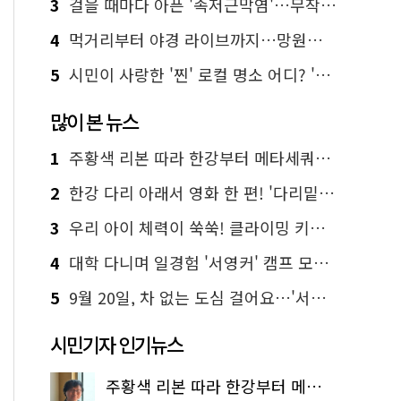
3
걸을 때마다 아픈 '족저근막염'…무작정 참지 말고 '이것' 해보세요!
4
먹거리부터 야경 라이브까지…망원한강공원 알짜 코스
5
시민이 사랑한 '찐' 로컬 명소 어디? '서울에디션25' 추천 코스
많이 본 뉴스
1
주황색 리본 따라 한강부터 메타세쿼이아 숲길까지…서울둘레길 15코스
2
한강 다리 아래서 영화 한 편! '다리밑 영화관' 무료 상영
3
우리 아이 체력이 쑥쑥! 클라이밍 키즈카페·어린이 체력장
4
대학 다니며 일경험 '서영커' 캠프 모집…전액 무료
5
9월 20일, 차 없는 도심 걸어요…'서울 걷자 페스티벌' 선착순 5천명
시민기자 인기뉴스
주황색 리본 따라 한강부터 메타세쿼이아 숲길까지…서울둘레길 15코스