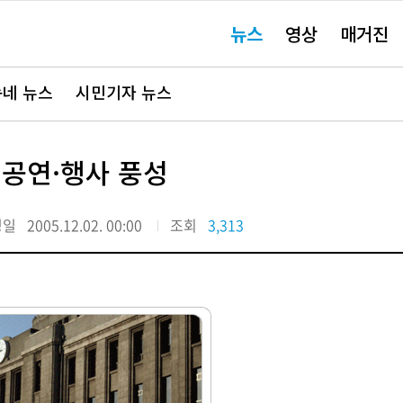
주
뉴스
영상
매거진
요
서
비
스
바
네 뉴스
시민기자 뉴스
로
가
기"
는 공연·행사 풍성
정일
2005.12.02. 00:00
조회
3,313