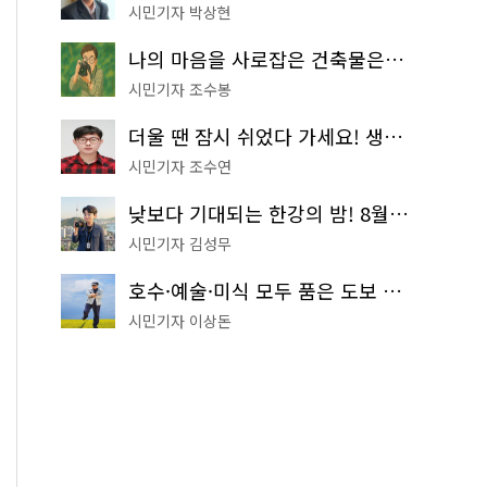
시민기자 박상현
나의 마음을 사로잡은 건축물은? '서울시 건축상' 수상작 공개!
시민기자 조수봉
더울 땐 잠시 쉬었다 가세요! 생수 냉장고부터 해피소·무더위쉼터까지
시민기자 조수연
낮보다 기대되는 한강의 밤! 8월 한정 무료 '한강 밤핑' 예약은?
시민기자 김성무
호수·예술·미식 모두 품은 도보 코스! 서울식물원~LG아트센터~마곡테라스거리
시민기자 이상돈