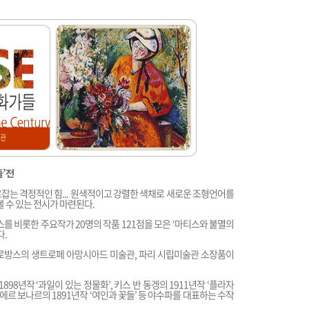
’전
잡는 격정적인 힘... 원색적이고 강렬한 색채로 새로운 조형언어를
볼 수 있는 전시가 마련된다.
를 비롯한 주요작가 20명의 작품 121점을 모은 ‘마티스와 불멸의
다.
로방스의 생트로페 아망시아드 미술관, 파리 시립미술관 소장품이
1898년작 ‘과일이 있는 정물화’, 키스 반 동겡의 1911년작 ‘플라자
 피에르 보나르의 1891년작 ‘여인과 꽃들’ 등 야수파를 대표하는 수작