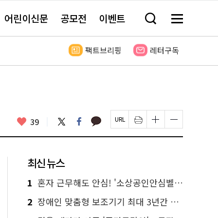
어린이신문
공모전
이벤트
검
메
색
뉴
창
전
열
체
팩트브리핑
레터구독
기
보
기
카
좋
트
페
39
페
인
글
글
카
위
이
아
이
쇄
자
자
오
터
스
요
지
하
크
크
톡
북
U
기
기
기
R
새
크
작
L
창
게
게
최신 뉴스
복
열
변
변
사
림
경
경
하
하
1
혼자 근무해도 안심! '소상공인안심벨' 신청하세요
기
기
2
장애인 맞춤형 보조기기 최대 3년간 무상 대여…삶의 질 높인다