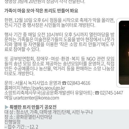
생명상 3팀에 20만원의 상금이 각각 전달된다.
가족이 마음 모아 작은 트리도 만들어 봐요
한편, 12월 10일 오후 6시 점등을 시작으로 축제가 막을 올리면,
전시 기간 중 행사장은 시민들의 놀이터로 개방된다.
행사 기간 중 매일 오전 10시부터 오후 5시까지 열린마당을 방
문하는 가족들은 미술전문가들의 도움을 받아 현장에서 나뭇가
지와 열매 등 자연물을 이용한 ‘작은 소망 트리 만들기’에도 무
료로 참여할 수 있다.
또 공부방연합회, 장애우·여성·환경·복지 등 NGO 관련 모임
들의 송년 모임 장소로 제공하는 송년모임터를 운영하고, 직접
만든 수공예품이나 농산물, 먹거리 등을 판매하는 소망 나눔장
터로도 개방한다.
문의 : 서울시 녹지사업소 운영과 ☎ 02)843-4616
홈페이지
http://parks.seoul.go.kr
소망트리축제사무국(공공문화개발센터 유알아트) : ☎ 02)745-1447
메일
urartcenter@korea.com
▶
특별한 트리 만들기 공모전
대 상 : 청소년, 가족, 대학생 개인/단체, 시민 누구나
장 소 : 광화문열린시민마당
진행일정
-- 접수 기간 : ~12. 2