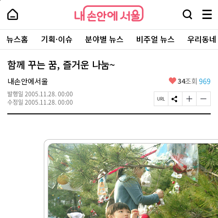
본
페
내
문
이
내
손
검
메
바
지
손
안
색
뉴
로
상
안
주
에
창
전
가
단
에
뉴스홈
기획·이슈
분야별 뉴스
비주얼 뉴스
우리동네
요
서
열
체
기
으
서
서
울
기
보
로
울
비
기
이
-
함께 꾸는 꿈, 즐거운 나눔~
스
동
서
바
울
좋
내손안에서울
34
조회
969
로
시
아
가
대
발행일
2005.11.28. 00:00
요
기
페
S
글
글
표
수정일
2005.11.28. 00:00
이
N
자
자
소
지
S
크
크
통
U
공
기
기
포
R
유
크
작
털
L
하
게
게
복
기
변
변
사
경
경
하
하
기
기