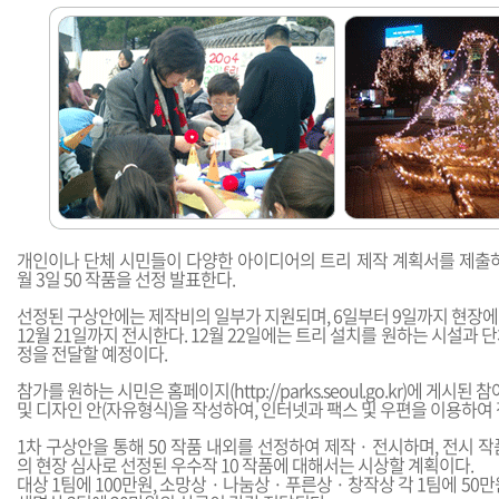
개인이나 단체 시민들이 다양한 아이디어의 트리 제작 계획서를 제출하면
월 3일 50 작품을 선정 발표한다.
선정된 구상안에는 제작비의 일부가 지원되며, 6일부터 9일까지 현장
12월 21일까지 전시한다. 12월 22일에는 트리 설치를 원하는 시설과 
정을 전달할 예정이다.
참가를 원하는 시민은 홈페이지(
http://parks.seoul.go.kr
)에 게시된 
및 디자인 안(자유형식)을 작성하여, 인터넷과 팩스 및 우편을 이용하여
1차 구상안을 통해 50 작품 내외를 선정하여 제작 · 전시하며, 전시 
의 현장 심사로 선정된 우수작 10 작품에 대해서는 시상할 계획이다.
대상 1팀에 100만원, 소망상 · 나눔상 · 푸른상 · 창작상 각 1팀에 50만