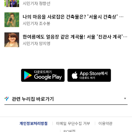
나볼까
시민기자 정향선
나의 마음을 사로잡은 건축물은? '서울시 건축상' 수
상작 공개!
시민기자 조수봉
한여름에도 얼음장 같은 계곡물! 서울 '진관사 계곡'이
천국이네~
시민기자 양지영
다
A
운
p
로
p
드
S
하
t
기
o
관련 누리집 바로가기
G
r
o
e
o
에
g
서
l
다
개인정보처리방침
이메일 무단수집 거부
이용약관
e
운
P
로
PC버전