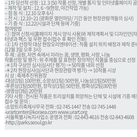
-- 1차 당선작 선정 : 12. 3 (50 작품 선정, 개별 통지 및 인터넷홈페이지 
-- 제작 및 설치 : 12. 6 ~9(현장, 야간작업 가능)
-- 점 등 식 : 12.10 오후 6시
-- 전 시 : 12.10~21 (광화문 열린마당/ 기간 동안 현장관람객들의 심사)
-- 기 증 식 : 12.22(시설과 단체 등에 기증)
참여방법
-① 참여 신청서(홈페이지 게시 양식 사용)와 제작계획서 및 디자인안(자
터넷과 팩스 및 우편 접수(접수 후 확인 전화)
-② 1차 선정작 대상 현장오리엔테이션 : 작품 설치 위치 배정과 제작 준
(12월 3일 오후 3시)
주 제 : 공원, 자연 속에서 자라는 꿈, 생명, 평화, 사랑, 나눔
작품선정 및 평가 : 위 주제를 잘 표현한 창의적인 작품을 중심으로 선정
-＊1차 구상안 심사(심사단 평가) → 50작품 내외 선정
-＊2차 현장심사(심사단과 현장관람객 평가) → 10작품 시상
시 상 : 축제추진위원장
-대상(1팀) 100만원, 소망상(1팀) 50만원, 나눔상(1팀)50만원
-푸른상(1팀)50만원, 창작상(1팀) 50만원, 평화상(2팀)30만원
-생명상(3팀) 20만원
기타 사항 : 전시된 작품은 트리설치를 희망하는 단체 및 시설에 기증 예
접수 및 문의 :
-소망트리축제사무국 전화 : 02-745-1447 전송 02-745-1448
-
urartcenter@koraea.com
www.urart.org
-서울특별시녹지사업소 운영과 전화 : 02-843-4616 전송 02-843-4608
-
http://parks.seoul.go.kr