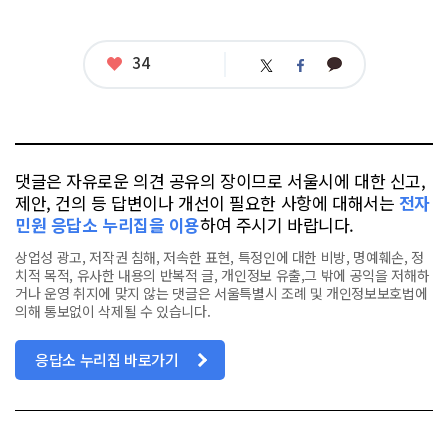
좋
34
카
트
페
아
카
위
이
요
오
터
스
톡
북
댓글은 자유로운 의견 공유의 장이므로 서울시에 대한 신고,
제안, 건의 등 답변이나 개선이 필요한 사항에 대해서는
전자
민원 응답소 누리집을 이용
하여 주시기 바랍니다.
상업성 광고, 저작권 침해, 저속한 표현, 특정인에 대한 비방, 명예훼손, 정
치적 목적, 유사한 내용의 반복적 글, 개인정보 유출,그 밖에 공익을 저해하
거나 운영 취지에 맞지 않는 댓글은 서울특별시 조례 및 개인정보보호법에
의해 통보없이 삭제될 수 있습니다.
응답소 누리집 바로가기