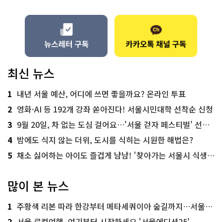
최신 뉴스
1
내년 서울 예산, 어디에 쓰면 좋을까요? 온라인 투표
2
영화·AI 등 192개 강좌 쏟아진다! 서울시민대학 선착순 신청
3
9월 20일, 차 없는 도심 걸어요…'서울 걷자 페스티벌' 선착순 5천명
4
밤에도 식지 않는 더위, 도시를 식히는 시원한 해법은?
5
채소 싫어하는 아이도 즐겁게 냠냠! '찾아가는 서울시 식생활 교육' 현장
많이 본 뉴스
1
주황색 리본 따라 한강부터 메타세쿼이아 숲길까지…서울둘레길 15코스
2
서울 로컬여행, 여기부터 시작하세요 '서울에디션25'