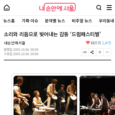
본
페
내
문
이
내
손
검
메
바
지
손
안
색
뉴
로
상
안
주
에
창
전
가
단
에
뉴스홈
기획·이슈
분야별 뉴스
비주얼 뉴스
우리동네
요
서
열
체
기
으
서
서
울
기
보
로
울
비
기
이
-
소리와 리듬으로 빚어내는 감동 ‘드럼페스티벌’
스
동
서
바
울
좋
내손안에서울
32
조회
1,475
로
시
아
가
대
발행일
2005.10.06. 00:00
요
기
페
S
글
글
표
수정일
2005.10.06. 00:00
이
N
자
자
소
지
S
크
크
통
U
공
기
기
포
R
유
크
작
털
L
하
게
게
복
기
변
변
사
경
경
하
하
기
기