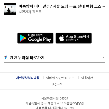
여름방학 어디 갈까? 서울 도심 무료 실내 여행 코스
추천
시민기자 김은주
다
A
운
p
로
p
드
S
하
t
기
o
관련 누리집 바로가기
G
r
o
e
o
에
g
서
l
다
개인정보처리방침
이메일 무단수집 거부
이용약관
e
운
P
로
PC버전
l
드
a
하
y
기
서울특별시청 04524
서울특별시 중구 세종대로 110 콘텐츠담당관
대표전화
다산콜센터
02-120