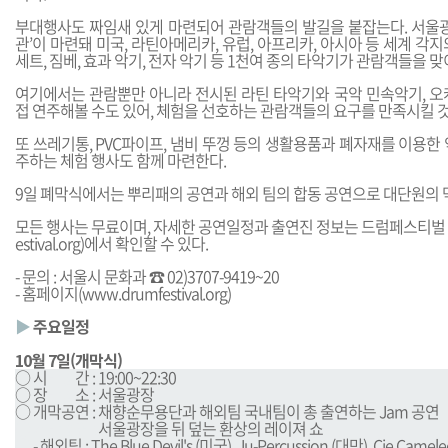
부대행사도 짜임새 있게 마련되어 관람객들의 발길을 붙잡는다. 서울광
관’이 마련돼 미국, 라틴아메리카, 유럽, 아프리카, 아시아 등 세계 각
세트, 짐베, 효과 악기, 전자 악기 등 1천여 종의 타악기가 관람객들을 맞
여기에서는 관람뿐만 아니라 전시된 라틴 타악기와 국악 민속악기, 오
접 연주해볼 수도 있어, 체험을 선호하는 관람객들의 요구를 만족시킬 
또 쓰레기통, PVC파이프, 냄비 뚜껑 등의 생활용품과 폐자재를 이용한
주하는 체험 행사도 함께 마련한다.
9일 폐막식에서는 뿌리패의 공연과 해외 팀의 합동 공연으로 대단원의 
모든 행사는 무료이며, 자세한 공연일정과 출연진 정보는 드럼페스티벌
estival.org
)에서 확인할 수 있다.
- 문의 : 서울시 문화과 ☎ 02)3707-9419~20
- 홈페이지(
www.drumfestival.org
)
▶
주요일정
10월 7일(개막식)
○ 시
막공
간 : 19:00~22:30
○ 장
막공
소 : 서울광장
○ 개막공연 : 채향순무용단과 해외팀 국내팀이 총 출연하는 Jam 공연
○ 개막공연 :
서울광장을 뒤 덮는 환상의 레이져 쇼
○
- 해외팀 : The Blue Devil's (미국), Ju-Percussion (대만), Cie Came