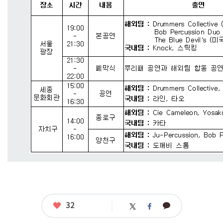
좋
32
카
트
페
아
카
위
이
요
오