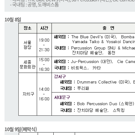
○
- 국내팀 : 공명, 도깨비스톰
10월 8일
10월 9일(폐막식)