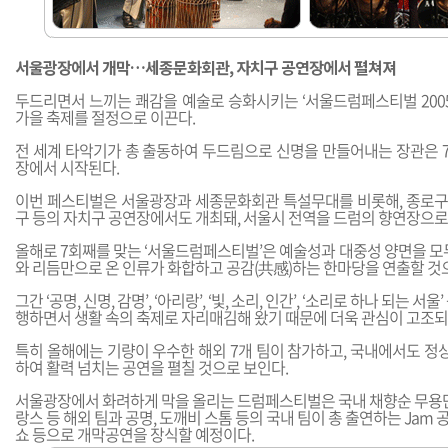
서울광장에서 개막…세종문화회관, 자치구 공연장에서 펼쳐져
두드리면서 느끼는 쾌감을 예술로 승화시키는 ‘서울드럼페스티벌 2005
가을 축제를 절정으로 이끈다.
전 세계 타악기가 총 출동하여 두드림으로 신명을 만들어내는 장관은 7
장에서 시작된다.
이번 페스티벌은 서울광장과 세종문화회관 특설무대를 비롯해, 종로구, 
구 등의 자치구 공연장에서도 개최돼, 서울시 전역을 드럼의 향연장으로
올해로 7회째를 맞는 ‘서울드럼페스티벌’은 예술성과 대중성 양면을 모
와 리듬만으로 온 인류가 화합하고 공감(共感)하는 한마당을 연출할 것
그간 ‘공명, 신명, 감명’, ‘아리랑’, ‘빛, 소리, 인간’, ‘소리로 하나 되는 
행하면서 생활 속의 축제로 자리매김해 왔기 때문에 더욱 관심이 고조되
특히 올해에는 기량이 우수한 해외 7개 팀이 참가하고, 국내에서도 정상
하여 활력 넘치는 공연을 펼칠 것으로 보인다.
서울광장에서 화려하게 막을 올리는 드럼페스티벌은 국내 채향순 무용단과
랑스 등 해외 팀과 공명, 도깨비 스톰 등의 국내 팀이 총 출연하는 Jam
쇼 등으로 개막공연을 장식할 예정이다.