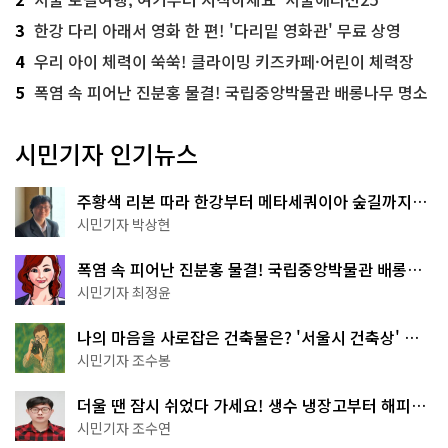
3
한강 다리 아래서 영화 한 편! '다리밑 영화관' 무료 상영
4
우리 아이 체력이 쑥쑥! 클라이밍 키즈카페·어린이 체력장
5
폭염 속 피어난 진분홍 물결! 국립중앙박물관 배롱나무 명소
시민기자 인기뉴스
주황색 리본 따라 한강부터 메타세쿼이아 숲길까지…
서울둘레길 15코스
시민기자 박상현
폭염 속 피어난 진분홍 물결! 국립중앙박물관 배롱나
무 명소
시민기자 최정윤
나의 마음을 사로잡은 건축물은? '서울시 건축상' 수
상작 공개!
시민기자 조수봉
더울 땐 잠시 쉬었다 가세요! 생수 냉장고부터 해피소
·무더위쉼터까지
시민기자 조수연