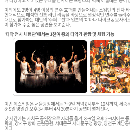
켜 다양하고 재미있는 무대를 선사하는 프랑스의 ‘씨에 까멜레온’ 등이 
이외에도 2명이 4명 이상의 연주 효과를 만들어내는 스웨덴의 전자 타악
현대적으로 해석한 전통 라틴 리듬을 바탕으로 열정적인 연주를 들려주는
대표로 참가하는 대만의 ‘주퍼쿠션’과 일본의 ‘야마다 다이코 & 요사이코 
이 참가해 수준 높은 공연을 보여준다.
‘타악 전시 체험관’에서는 1천여 종의 타악기 관람 및 체험 가능
이번 페스티벌은 서울광장에서는 7~9일 저녁 8시부터 10시까지, 세
8~9일 양일간 오후 3시부터 4시 30분까지 공연이 펼쳐진다.
낮 시간에는 자치구 공연장으로 자리를 옮겨, 8~9일 오후 2~4시에는 
락과, 강서구 방화 근린공원, 서대문구 서대문구청 광장, 양천구 계남
이다.