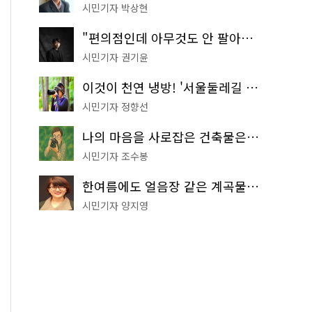
시민기자 박상현
"편의점인데 아무것도 안 팔아요" 서울에서 가장 특별한 편의점의 정체
시민기자 권기윤
이것이 천연 냉방! '서울둘레길 9코스'로 숲속 피서 떠나볼까
시민기자 정향선
나의 마음을 사로잡은 건축물은? '서울시 건축상' 수상작 공개!
시민기자 조수봉
한여름에도 얼음장 같은 계곡물! 서울 '진관사 계곡'이 천국이네~
시민기자 양지영