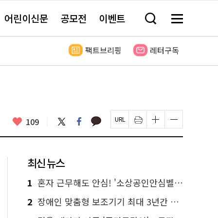
어린이신문
공모전
이벤트
검
메
색
뉴
창
전
열
체
팩트브리핑
레터구독
기
보
기
카
좋
트
페
109
페
인
글
글
카
위
이
아
이
쇄
자
자
오
터
스
요
지
하
크
크
톡
북
U
기
기
기
R
새
크
작
L
창
게
게
최신 뉴스
복
열
변
변
사
림
경
경
하
하
1
혼자 근무해도 안심! '소상공인안심벨' 신청하세요
기
기
2
장애인 맞춤형 보조기기 최대 3년간 무상 대여…삶의 질 높인다