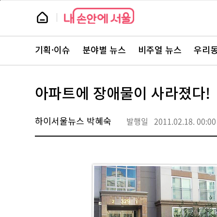
본
페
문
이
뉴
바
지
스
로
상
룸
가
단
뉴
기
으
스
로
기획·이슈
분야별 뉴스
비주얼 뉴스
우리동
주
이
요
동
서
비
스
아파트에 장애물이 사라졌다!
바
로
가
기
하이서울뉴스 박혜숙
발행일
2011.02.18. 00:00