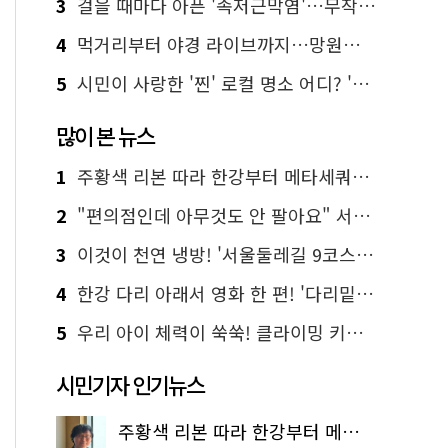
3
걸을 때마다 아픈 '족저근막염'…무작정 참지 말고 '이것' 해보세요!
4
먹거리부터 야경 라이브까지…망원한강공원 알짜 코스
5
시민이 사랑한 '찐' 로컬 명소 어디? '서울에디션25' 추천 코스
많이 본 뉴스
1
주황색 리본 따라 한강부터 메타세쿼이아 숲길까지…서울둘레길 15코스
2
"편의점인데 아무것도 안 팔아요" 서울에서 가장 특별한 편의점의 정체
3
이것이 천연 냉방! '서울둘레길 9코스'로 숲속 피서 떠나볼까
4
한강 다리 아래서 영화 한 편! '다리밑 영화관' 무료 상영
5
우리 아이 체력이 쑥쑥! 클라이밍 키즈카페·어린이 체력장
시민기자 인기뉴스
주황색 리본 따라 한강부터 메타세쿼이아 숲길까지…서울둘레길 15코스