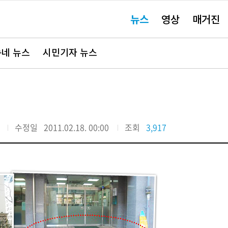
주
뉴스
영상
매거진
요
서
비
스
바
네 뉴스
시민기자 뉴스
로
가
기"
수정일
2011.02.18. 00:00
조회
3,917