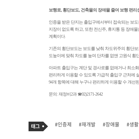
보행로, 횡단보도, 건축물의 장애물 줄여 보행 편리
인증을 받은 단지는 출입구에서부터 접속되는 보도
지장이 없도록 하고, 또한 전신주, 휴지통 등 장
계획이다.
기존의 횡단보도는 보도를 낮춰 차도위주의 횡단보도
도높이에 맞춰 차도를 높여 단차를 없앤 고원식 횡
아파트 출입구는 계단 및 경사로를 없애거나 최소화
편리하게 이용할 수 있도록 가급적 출입구 근처에 설
94개 항목에 대해 누구나 편리하게 이용할 수 개선된
문의: 재정비2과 ☎02)2171-2642
기
태
#인증제
#재개발
#장애물
#생
사
그
관
련