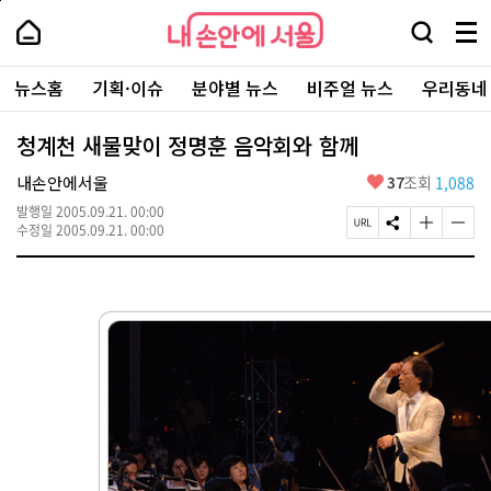
본
페
내
문
이
내
손
검
메
바
지
손
안
색
뉴
로
상
안
주
에
창
전
가
단
에
뉴스홈
기획·이슈
분야별 뉴스
비주얼 뉴스
우리동네
요
서
열
체
기
으
서
서
울
기
보
로
울
비
기
이
-
청계천 새물맞이 정명훈 음악회와 함께
스
동
서
바
울
좋
내손안에서울
37
조회
1,088
로
시
아
가
대
발행일
2005.09.21. 00:00
요
기
페
S
글
글
표
수정일
2005.09.21. 00:00
이
N
자
자
소
지
S
크
크
통
U
공
기
기
포
R
유
크
작
털
L
하
게
게
복
기
변
변
사
경
경
하
하
기
기