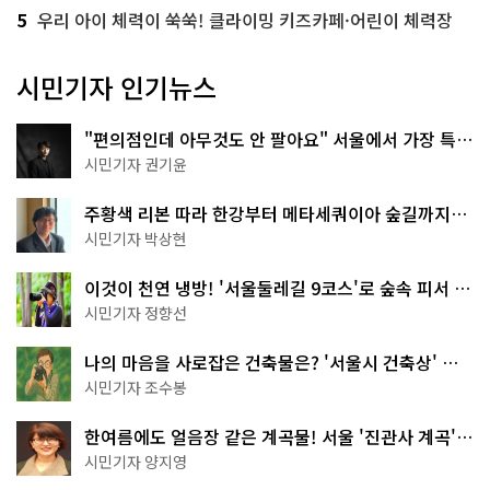
5
우리 아이 체력이 쑥쑥! 클라이밍 키즈카페·어린이 체력장
시민기자 인기뉴스
"편의점인데 아무것도 안 팔아요" 서울에서 가장 특별
한 편의점의 정체
시민기자 권기윤
주황색 리본 따라 한강부터 메타세쿼이아 숲길까지…
서울둘레길 15코스
시민기자 박상현
이것이 천연 냉방! '서울둘레길 9코스'로 숲속 피서 떠
나볼까
시민기자 정향선
나의 마음을 사로잡은 건축물은? '서울시 건축상' 수
상작 공개!
시민기자 조수봉
한여름에도 얼음장 같은 계곡물! 서울 '진관사 계곡'이
천국이네~
시민기자 양지영