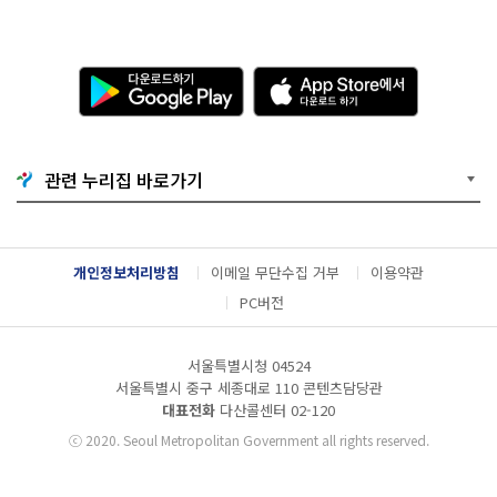
다
A
운
p
로
p
드
S
하
t
기
o
관련 누리집 바로가기
G
r
o
e
o
에
g
서
l
다
개인정보처리방침
이메일 무단수집 거부
이용약관
e
운
P
로
PC버전
l
드
a
하
y
기
서울특별시청 04524
서울특별시 중구 세종대로 110 콘텐츠담당관
대표전화
다산콜센터
02-120
ⓒ
2020. Seoul Metropolitan Government all rights reserved.