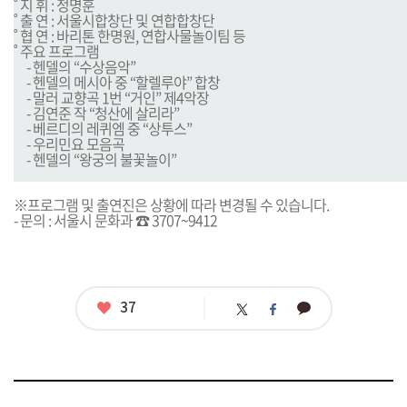
˚ 지 휘 : 정명훈
˚ 출 연 : 서울시합창단 및 연합합창단
˚ 협 연 : 바리톤 한명원, 연합사물놀이팀 등
˚ 주요 프로그램
ㅁ
- 헨델의 “수상음악”
ㅁ
- 헨델의 메시아 중 “할렐루야” 합창
ㅁ
- 말러 교향곡 1번 “거인” 제4악장
ㅁ
- 김연준 작 “청산에 살리라”
ㅁ
- 베르디의 레퀴엠 중 “상투스”
ㅁ
- 우리민요 모음곡
ㅁ
- 헨델의 “왕궁의 불꽃놀이”
※프로그램 및 출연진은 상황에 따라 변경될 수 있습니다.
- 문의 : 서울시 문화과 ☎ 3707~9412
좋
37
카
트
페
아
카
위
이
요
오
터
스
톡
북