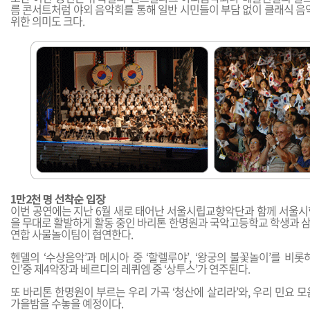
름 콘서트처럼 야외 음악회를 통해 일반 시민들이 부담 없이 클래식 음
위한 의미도 크다.
1만2천 명 선착순 입장
이번 공연에는 지난 6월 새로 태어난 서울시립교향악단과 함께 서울시
을 무대로 활발하게 활동 중인 바리톤 한명원과 국악고등학교 학생과 
연합 사물놀이팀이 협연한다.
헨델의 ‘수상음악’과 메시아 중 ‘할렐루야’, ‘왕궁의 불꽃놀이’를 비롯하
인’중 제4악장과 베르디의 레퀴엠 중 ‘상투스’가 연주된다.
또 바리톤 한명원이 부르는 우리 가곡 ‘청산에 살리라’와, 우리 민요 
가을밤을 수놓을 예정이다.