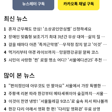
최신 뉴스
1
혼자 근무해도 안심! '소상공인안심벨' 신청하세요
2
장애인 맞춤형 보조기기 최대 3년간 무상 대여…삶의 질 높인다
3
걸을 때마다 아픈 '족저근막염'…무작정 참지 말고 '이것' 해보세요!
4
먹거리부터 야경 라이브까지…망원한강공원 알짜 코스
5
시민이 사랑한 '찐' 로컬 명소 어디? '서울에디션25' 추천 코스
많이 본 뉴스
1
"편의점인데 아무것도 안 팔아요" 서울에서 가장 특별한 편의점의 정체
2
주황색 리본 따라 한강부터 메타세쿼이아 숲길까지…서울둘레길 15코스
3
이것이 천연 냉방! '서울둘레길 9코스'로 숲속 피서 떠나볼까
4
한강 다리 아래서 영화 한 편! '다리밑 영화관' 무료 상영