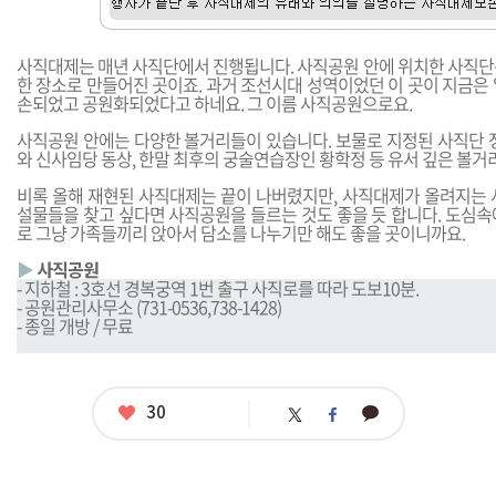
사직대제는 매년 사직단에서 진행됩니다. 사직공원 안에 위치한 사직단
한 장소로 만들어진 곳이죠. 과거 조선시대 성역이었던 이 곳이 지금은
손되었고 공원화되었다고 하네요. 그 이름 사직공원으로요.
사직공원 안에는 다양한 볼거리들이 있습니다. 보물로 지정된 사직단 정
와 신사임당 동상, 한말 최후의 궁술연습장인 황학정 등 유서 깊은 볼거
비록 올해 재현된 사직대제는 끝이 나버렸지만, 사직대제가 올려지는 
설물들을 찾고 싶다면 사직공원을 들르는 것도 좋을 듯 합니다. 도심속
로 그냥 가족들끼리 앉아서 담소를 나누기만 해도 좋을 곳이니까요.
▶
사직공원
- 지하철 : 3호선 경복궁역 1번 출구 사직로를 따라 도보10분.
- 공원관리사무소 (731-0536,738-1428)
- 종일 개방 / 무료
좋
30
카
트
페
아
카
위
이
요
오
터
스
톡
북