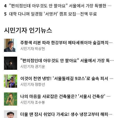
4
"편의점인데 아무것도 안 팔아요" 서울에서 가장 특별한 편의점의 정체
5
대학 다니며 일경험 '서영커' 캠프 모집…전액 무료
시민기자 인기뉴스
주황색 리본 따라 한강부터 메타세쿼이아 숲길까지…
서울둘레길 15코스
시민기자 박상현
"편의점인데 아무것도 안 팔아요" 서울에서 가장 특별
한 편의점의 정체
시민기자 권기윤
이것이 천연 냉방! '서울둘레길 9코스'로 숲속 피서 떠
나볼까
시민기자 정향선
나의 마음을 사로잡은 건축물은? '서울시 건축상' 수
상작 공개!
시민기자 조수봉
더울 땐 잠시 쉬었다 가세요! 생수 냉장고부터 해피소