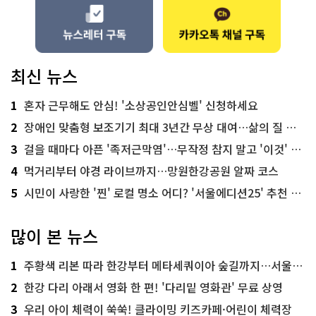
최신 뉴스
1
혼자 근무해도 안심! '소상공인안심벨' 신청하세요
2
장애인 맞춤형 보조기기 최대 3년간 무상 대여…삶의 질 높인다
3
걸을 때마다 아픈 '족저근막염'…무작정 참지 말고 '이것' 해보세요!
4
먹거리부터 야경 라이브까지…망원한강공원 알짜 코스
5
시민이 사랑한 '찐' 로컬 명소 어디? '서울에디션25' 추천 코스
많이 본 뉴스
1
주황색 리본 따라 한강부터 메타세쿼이아 숲길까지…서울둘레길 15코스
2
한강 다리 아래서 영화 한 편! '다리밑 영화관' 무료 상영
3
우리 아이 체력이 쑥쑥! 클라이밍 키즈카페·어린이 체력장