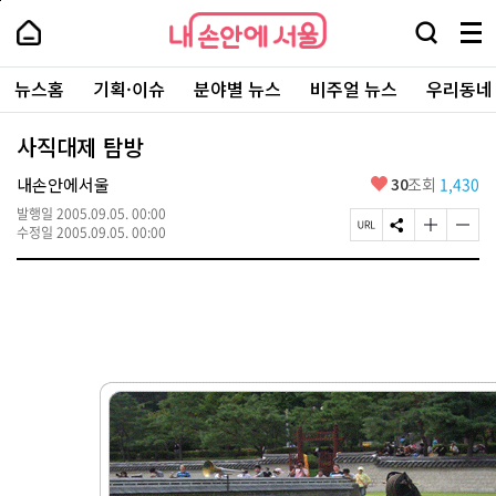
본
페
내
문
이
내
손
검
메
바
지
손
안
색
뉴
로
상
안
주
에
창
전
가
단
에
뉴스홈
기획·이슈
분야별 뉴스
비주얼 뉴스
우리동네
요
서
열
체
기
으
서
서
울
기
보
로
울
비
기
이
-
사직대제 탐방
스
동
서
바
울
좋
내손안에서울
30
조회
1,430
로
시
아
가
대
발행일
2005.09.05. 00:00
요
기
페
S
글
글
표
수정일
2005.09.05. 00:00
이
N
자
자
소
지
S
크
크
통
U
공
기
기
포
R
유
크
작
털
L
하
게
게
복
기
변
변
사
경
경
하
하
기
기