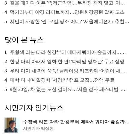
3
걸을 때마다 아픈 '족저근막염'…무작정 참지 말고 '이것' 해보세요!
4
먹거리부터 야경 라이브까지…망원한강공원 알짜 코스
5
시민이 사랑한 '찐' 로컬 명소 어디? '서울에디션25' 추천 코스
많이 본 뉴스
1
주황색 리본 따라 한강부터 메타세쿼이아 숲길까지…서울둘레길 15코스
2
한강 다리 아래서 영화 한 편! '다리밑 영화관' 무료 상영
3
우리 아이 체력이 쑥쑥! 클라이밍 키즈카페·어린이 체력장
4
대학 다니며 일경험 '서영커' 캠프 모집…전액 무료
5
9월 20일, 차 없는 도심 걸어요…'서울 걷자 페스티벌' 선착순 5천명
시민기자 인기뉴스
주황색 리본 따라 한강부터 메타세쿼이아 숲길까
지…서울둘레길 15코스
시민기자 박상현